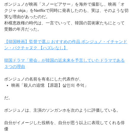
ポンジュノが映画「スノーピアサー」を海外で撮影し、映画「オ
クジャ okja」をNetflixで同時に発表したのも、実は、そのような切
実な理由があったのだ。
朴槿恵政権の時代は、一言でいって、韓国の芸術家たちにとって
受難の年月だった。
【韓国映画】監督で選ぶ おすすめの作品 ポンジュノ・イチャンド
ン・パクチャヌク 【ハズレなし】
韓国ドラマ「密会」が韓国の近未来を予言していたドラマである
３つの理由
ポンジュノの名前を有名にした代表作が、
映画「殺人の追憶 【原題】살인의 추억」
だ。
ポンジュノは、主演のソンガンホを次のように評価している。
自分がイメージした役柄を、自分が思う以上に表現してくれる俳
優