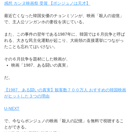
感想 カンヌ映画祭 受賞 【ポンジュノは天才】
最近亡くなった韓国女優のチョンミソンが、映画「殺人の追憶」
で、主人公ソンガンホの妻役を演じている。
また、この事件の翌年である1987年に、韓国では６月抗争と呼ば
れる、大きな民主化運動が起こり、大統領の直接選挙につながっ
たことも忘れてはいけない。
その６月抗争を題材にした映画が、
映画「1987、ある闘いの真実」
だ。
【1987、ある闘いの真実】観客数７００万人 おすすめの韓国映画
がヒットした３つの理由
U-NEXT
で、今ならポンジュノの映画「殺人の記憶」を無料で視聴するこ
とができる。