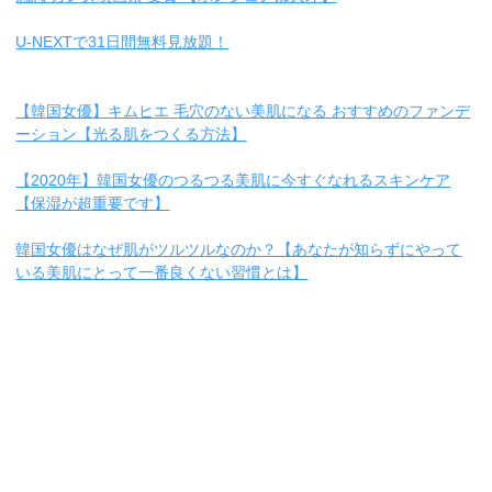
U-NEXTで31日間無料見放題！
【韓国女優】キムヒエ 毛穴のない美肌になる おすすめのファンデ
ーション【光る肌をつくる方法】
【2020年】韓国女優のつるつる美肌に今すぐなれるスキンケア
【保湿が超重要です】
韓国女優はなぜ肌がツルツルなのか？【あなたが知らずにやって
いる美肌にとって一番良くない習慣とは】