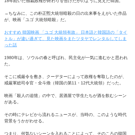
18年続いた独裁政権が終わりを告げたかのように見えた韓国。
→ちなみに、この朴正煕大統領暗殺の日の出来事をえがいた作品
が、映画「ユゴ 大統領暗殺」だ。
おすすめ 韓国映画 「ユゴ 大統領有故」 日本語と韓国語の「タイ
トル」が違い過ぎて、見た映画をまたツタヤでレンタルしてしま
った話
1980年は、ソウルの春と呼ばれ、民主化が一気に進むかと思われ
た。
そこに戒厳令を敷き、クーデターによって政権を奪取したのが、
戒厳軍総司令官・全斗煥（韓国の第11・12代大統領）だった。
映画「殺人の追憶」の中で、居酒屋で学生たちが酒を飲むシーン
がある。
その時にテレビから流れるニュースが、当時の、このような時代
背景をうかがわせる。
つまり、何気ないシーンを入れることによって、そのころの韓国