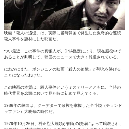
映画「殺人の追憶」は、実際に当時韓国で発生した猟奇的な連続
殺人事件を題材にした映画だ。
つい最近、この事件の真犯人が、DNA鑑定により、現在服役中で
あることが判明して、韓国のニュースで大きく報道されている。
にわかにまた、ポンジュノの映画「殺人の追憶」が脚光を浴びる
ことになったわけだ。
この映画の本質は、殺人事件というミステリーとともに、当時の
時代背景を念頭において見た時に初めて見えてくる。
1986年の韓国は、クーデターで政権を掌握した全斗煥（チョンド
ゥファン）大統領の時代だ。
1979年10月26日、朴正煕大統領が側近の銃弾によって暗殺され、