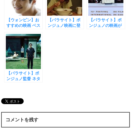
ウ
て
ウ
ィ
く
ィ
ン
だ
ン
ド
さ
ド
ウ
い
ウ
【ウォンビン】お
【パラサイト】ポ
【パラサイト】ポ
で
(
で
開
新
開
すすめの映画 ベス
ンジュノ映画に登
ンジュノの映画が
き
し
き
ト３【10年間 俳優
場する「チャパグ
アカデミー賞を受
ま
い
ま
す
ウ
す
活動をしていない
リ」の一番おいし
賞するしかなかっ
)
ィ
)
ン
本当の理由】
い作り方
た理由【世界を超
ド
えた１インチの字
ウ
で
幕の壁】
開
き
ま
す
)
【パラサイト】ポ
ンジュノ監督 ネタ
バレなしの感想 ア
カデミー賞 作品
賞・監督賞 受賞!!
【四冠王】に！
【天才が描く韓国
社会とは】
コメントを残す