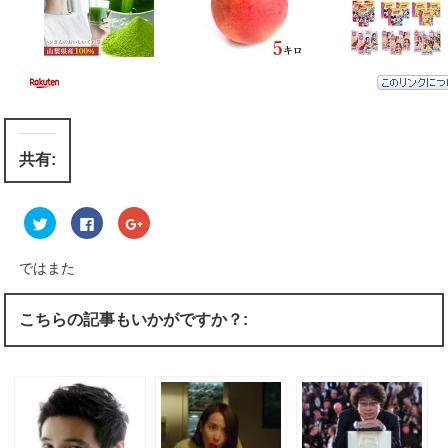
共有:
ク
F
ク
リ
a
リ
ッ
c
ッ
ク
e
ク
し
b
し
ではまた
て
o
て
T
o
G
w
k
o
i
で
o
こちらの記事もいかがですか？:
t
共
g
t
有
l
e
す
e
r
る
+
で
に
で
共
は
共
有
ク
有
(
リ
(
新
ッ
新
し
ク
し
い
し
い