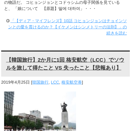
の物語だ。 コヒョンジョンとコドゥシムの母子関係を見ている
と、 「娘について 【原題】딸에 대하여」・・・
「【ディア・マイフレンズ】10話 コヒョンジョンはチョインソ
ンとの愛を貫けるのか？【イケメンはシンメトリーの法則】」の
続きを読む
【韓国旅行】2か月に1回 格安航空（LCC）でソウ
ルを旅して得たこと VS 失ったこと【悲報あり】
2019年4月25日
[
韓国旅行
,
LCC
,
格安航空券
]