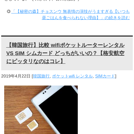
「【秘密の森】チョスンウ 無表情の演技がうますぎる【いつも
昼ごはんを食べられない理由】」の続きを読む
【韓国旅行】比較 wifiポケットルーターレンタル
VS SIM シムカード どっちがいいの？【格安航空
にピッタリなのはコレ】
2019年4月22日
[
韓国旅行
,
ポケットwifi レンタル
,
SIMカード
]