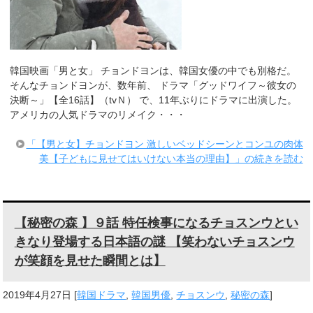
韓国映画「男と女」 チョンドヨンは、韓国女優の中でも別格だ。
そんなチョンドヨンが、数年前、 ドラマ「グッドワイフ～彼女の
決断～」【全16話】（tvＮ） で、11年ぶりにドラマに出演した。
アメリカの人気ドラマのリメイク・・・
「【男と女】チョンドヨン 激しいベッドシーンとコンユの肉体
美【子どもに見せてはいけない本当の理由】」の続きを読む
【秘密の森 】９話 特任検事になるチョスンウとい
きなり登場する日本語の謎 【笑わないチョスンウ
が笑顔を見せた瞬間とは】
2019年4月27日
[
韓国ドラマ
,
韓国男優
,
チョスンウ
,
秘密の森
]