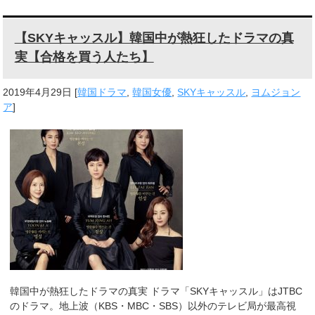
【SKYキャッスル】韓国中が熱狂したドラマの真
実【合格を買う人たち】
2019年4月29日
[
韓国ドラマ
,
韓国女優
,
SKYキャッスル
,
ヨムジョン
ア
]
韓国中が熱狂したドラマの真実 ドラマ「SKYキャッスル」はJTBC
のドラマ。地上波（KBS・MBC・SBS）以外のテレビ局が最高視