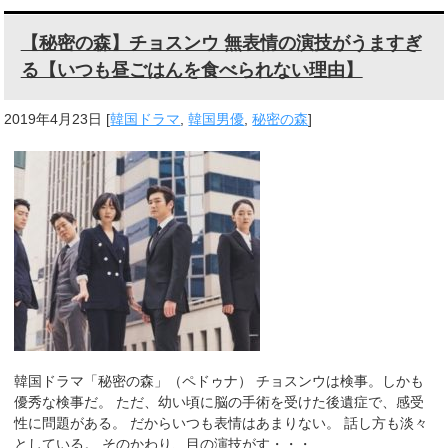
【秘密の森】チョスンウ 無表情の演技がうますぎ
る【いつも昼ごはんを食べられない理由】
2019年4月23日
[
韓国ドラマ
,
韓国男優
,
秘密の森
]
韓国ドラマ「秘密の森」（ペドゥナ） チョスンウは検事。しかも
優秀な検事だ。 ただ、幼い頃に脳の手術を受けた後遺症で、感受
性に問題がある。 だからいつも表情はあまりない。 話し方も淡々
としている。 そのかわり、目の演技がす・・・