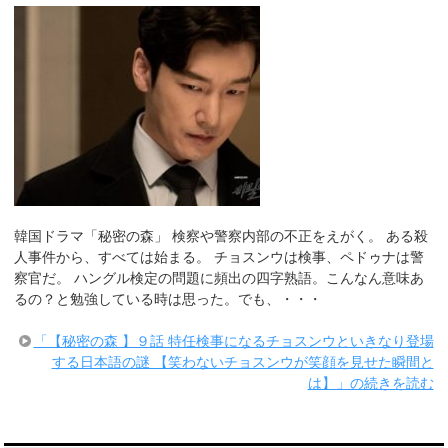
韓国ドラマ「秘密の森」 検察や警察内部の不正をえがく。 ある殺
人事件から、すべては始まる。 チョスンウは検事、ペドゥナは警
察官だ。 ハングル検定の問題に頻出の四字熟語。こんなん意味あ
るの？と勉強している時は思った。でも、・・・
「【秘密の森 】９話 特任検事になるチョスンウといきなり登場
する日本語の謎 【笑わないチョスンウが笑顔を見せた瞬間と
は】」の続きを読む