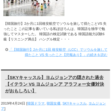
【韓国旅行】2か月に1回格安航空でソウルを旅して得たことVS 失
ったこと この記事を書いている私ぽぽろんは、韓国語を独学で勉
強してマスターした。 韓国語の検定試験である 韓国語能力試験6
級【リスニング満点】 ハングル検定・・・
「【韓国旅行】2か月に1回 格安航空（LCC）でソウルを旅して
得たこと VS 失ったこと【悲報あり】」の続きを読む
【SKYキャッスル】ヨムジョンアの隠された過去
【イテラン VS ヨムジョンア アラフォー女優対決
がおもしろい】
2019年4月24日
[
韓国ドラマ
,
韓国女優
,
SKYキャッスル
,
ヨムジョン
ア
]