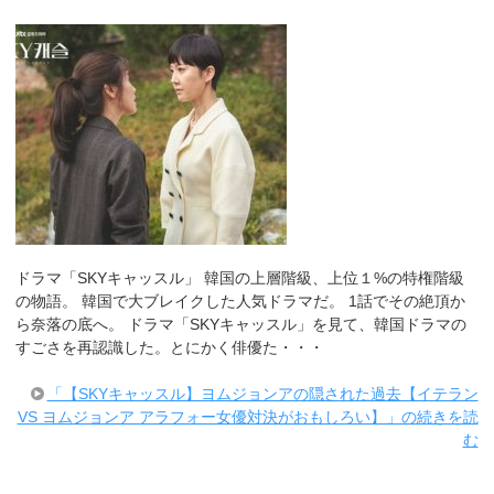
ドラマ「SKYキャッスル」 韓国の上層階級、上位１%の特権階級
の物語。 韓国で大ブレイクした人気ドラマだ。 1話でその絶頂か
ら奈落の底へ。 ドラマ「SKYキャッスル」を見て、韓国ドラマの
すごさを再認識した。とにかく俳優た・・・
「【SKYキャッスル】ヨムジョンアの隠された過去【イテラン
VS ヨムジョンア アラフォー女優対決がおもしろい】」の続きを読
む