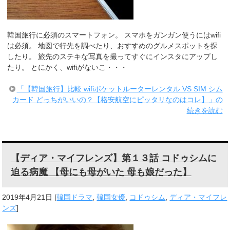
韓国旅行に必須のスマートフォン。 スマホをガンガン使うにはwifi
は必須。 地図で行先を調べたり、おすすめのグルメスポットを探
したり。 旅先のステキな写真を撮ってすぐにインスタにアップし
たり。 とにかく、wifiがないこ・・・
「【韓国旅行】比較 wifiポケットルーターレンタル VS SIM シム
カード どっちがいいの？【格安航空にピッタリなのはコレ】」の
続きを読む
【ディア・マイフレンズ】第１３話 コドゥシムに
迫る病魔 【母にも母がいた 母も娘だった】
2019年4月21日
[
韓国ドラマ
,
韓国女優
,
コドゥシム
,
ディア・マイフレ
ンズ
]