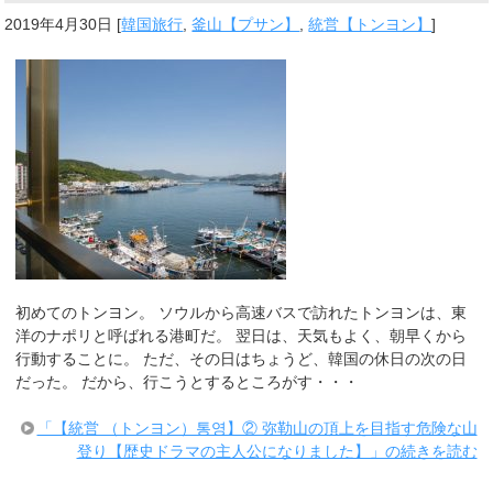
2019年4月30日
[
韓国旅行
,
釜山【プサン】
,
統営【トンヨン】
]
初めてのトンヨン。 ソウルから高速バスで訪れたトンヨンは、東
洋のナポリと呼ばれる港町だ。 翌日は、天気もよく、朝早くから
行動することに。 ただ、その日はちょうど、韓国の休日の次の日
だった。 だから、行こうとするところがす・・・
「【統営 （トンヨン）통영】② 弥勒山の頂上を目指す危険な山
登り【歴史ドラマの主人公になりました】」の続きを読む