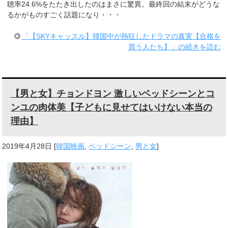
聴率24.6%をたたき出したのはまさに驚異。最終回の結末がどうな
るかがものすごく話題になり・・・
「【SKYキャッスル】韓国中が熱狂したドラマの真実【合格を
買う人たち】」の続きを読む
【男と女】チョンドヨン 激しいベッドシーンとコ
ンユの肉体美【子どもに見せてはいけない本当の
理由】
2019年4月28日
[
韓国映画
,
ベッドシーン
,
男と女
]