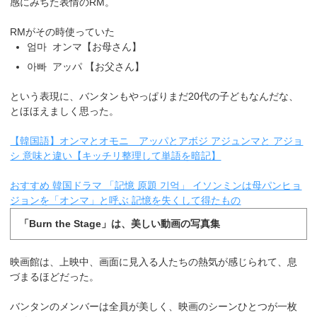
感にみちた表情のRM。
RMがその時使っていた
엄마 オンマ【お母さん】
아빠 アッパ 【お父さん】
という表現に、バンタンもやっぱりまだ20代の子どもなんだな、
とほほえましく思った。
【韓国語】オンマとオモニ アッパとアボジ アジュンマと アジョ
シ 意味と違い【キッチリ整理して単語を暗記】
おすすめ 韓国ドラマ 「記憶 原題 기억」 イソンミンは母パンヒョ
ジョンを「オンマ」と呼ぶ 記憶を失くして得たもの
「Burn the Stage」は、美しい動画の写真集
映画館は、上映中、画面に見入る人たちの熱気が感じられて、息
づまるほどだった。
バンタンのメンバーは全員が美しく、映画のシーンひとつが一枚