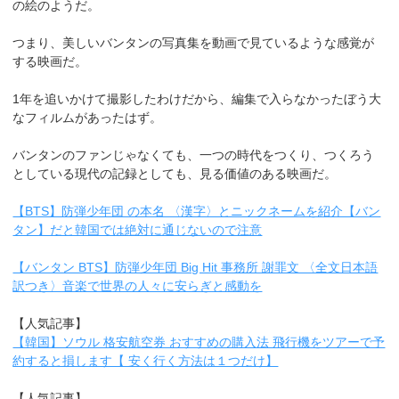
の絵のようだ。
つまり、美しいバンタンの写真集を動画で見ているような感覚が
する映画だ。
1年を追いかけて撮影したわけだから、編集で入らなかったぼう大
なフィルムがあったはず。
バンタンのファンじゃなくても、一つの時代をつくり、つくろう
としている現代の記録としても、見る価値のある映画だ。
【BTS】防弾少年団 の本名 〈漢字〉とニックネームを紹介【バン
タン】だと韓国では絶対に通じないので注意
【バンタン BTS】防弾少年団 Big Hit 事務所 謝罪文 〈全文日本語
訳つき〉音楽で世界の人々に安らぎと感動を
【人気記事】
【韓国】ソウル 格安航空券 おすすめの購入法 飛行機をツアーで予
約すると損します【 安く行く方法は１つだけ】
【人気記事】