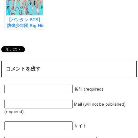
開
き
ま
す
)
【バンタン BTS】
防弾少年団 Big Hit
事務所 謝罪文 〈全
文日本語訳つき〉
音楽で世界の人々
に安らぎと感動を
コメントを残す
名前 (required)
Mail (will not be published)
(required)
サイト