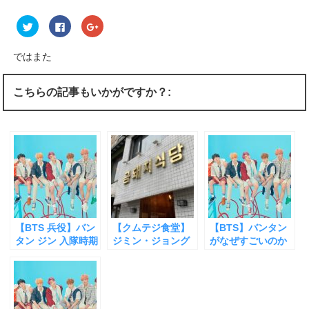
ク
F
ク
リ
a
リ
ッ
c
ッ
ク
e
ク
し
b
し
ではまた
て
o
て
T
o
G
w
k
o
i
で
o
こちらの記事もいかがですか？:
t
共
g
t
有
l
e
す
e
r
る
+
で
に
で
共
は
共
有
ク
有
(
リ
(
新
ッ
新
し
ク
し
い
し
い
ウ
て
ウ
ィ
く
ィ
ン
だ
ン
ド
さ
ド
ウ
い
ウ
【BTS 兵役】バン
【クムテジ食堂】
【BTS】バンタン
で
(
で
開
新
開
タン ジン 入隊時期
ジミン・ジョング
がなぜすごいのか
き
し
き
はいつ？【７年の
ク バンタン BTS
【あなたは防弾少
ま
い
ま
す
ウ
す
活動空白をなくす
お気に入り サンギ
年団を知っていま
)
ィ
)
ン
理想的な軍隊生
ョプサルの店 【お
すか】
ド
活】
ひとり様OK！】
ウ
で