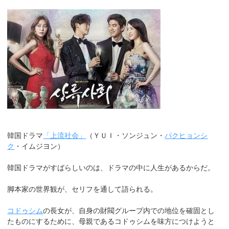
韓国ドラマ
「上流社会」
（ＹＵＩ・ソンジュン・
パクヒョンシ
ク
・イムジヨン）
韓国ドラマがすばらしいのは、ドラマの中に人生があるからだ。
脚本家の世界観が、セリフを通して語られる。
コドゥシム
の長女が、自身の財閥グループ内での地位を確固とし
たものにするために、母親であるコドゥシムを味方につけようと