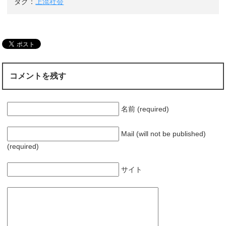
タグ：
上流社会
れる理由は？韓国
語の「アジュン
マ」「イモ」「コ
モ」の使い方と韓
国人が初対面の相
手にも「年齢」を
聞く理由
コメントを残す
名前 (required)
Mail (will not be published)
(required)
サイト