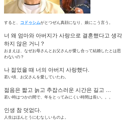
すると、
コドゥシム
がとつぜん真顔になり、娘にこう言う。
너 왜 엄마와 아버지가 사랑으로 결혼했다고 생각
하지 않은 거니？
おまえは、なぜお母さんとお父さんが愛し合って結婚したとは思
わないの？
나 젊었을 때 너의 아버지 사랑했다.
若い頃、お父さんを愛していたわ。
젊음은 짧고 늙고 추잡스러운 시간은 길고 …
若い時はつかの間で、年をとってみにくい時間は長い。。。
인생 참 덧없다.
人生はほんとうにむなしいものよ。