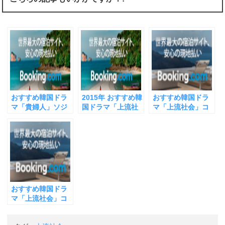
t
共
g
t
有
l
e
す
e
r
る
+
で
に
で
共
は
共
有
ク
有
(
リ
(
新
ッ
新
し
ク
し
い
し
い
ウ
て
ウ
ィ
く
ィ
ン
だ
ン
ド
さ
ド
ウ
い
ウ
おすすめ韓国ドラ
2015年 おすすめ韓
おすすめ韓国ドラ
で
(
で
開
新
開
マ「貴婦人」ソジ
国ドラマ「上流社
マ「上流社会」コ
き
し
き
ヘ 逆境に負けない
会」が、ただの
ドゥシム 夫婦の
ま
い
ま
す
ウ
す
その精神 「上流社
「財閥ドラマ」で
葛藤と息子（イサ
)
ィ
)
ン
会」の財閥の娘・
ない理由 セリフの
ンウ）の行方不明
ド
ユイ（YUI）より
中に人生観がにじ
で少しずつくずれ
ウ
で
魅力的で幸せそう
む ＹＵＩの親友・
ていく その演技の
開
に見える理由
イムジヨンの演技
うまさに感動
き
ま
が魅力
す
)
おすすめ韓国ドラ
マ「上流社会」コ
ドゥシムが「アガ
シ 아가씨」と呼ば