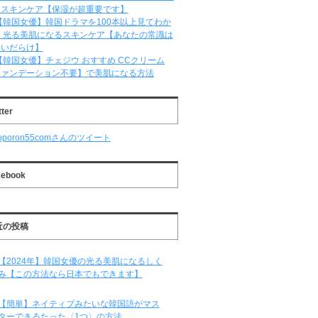
るスキンケア【保湿が超重要です】
【韓国女優】韓国ドラマを100本以上見てわか
 光る美肌になるスキンケア【あなたの常識は
違いだらけ】
【韓国女優】チェジウ おすすめ CCクリーム
ファンデーション不要】で美肌になる方法
tter
oporon55comさんのツイート
cebook
近の投稿
【2024年】韓国女優の光る美肌になるしく
み【この方法なら日本でもできます】
【簡単】ネイティブみたいな韓国語がマス
ターできるたった〈1つ〉の方法