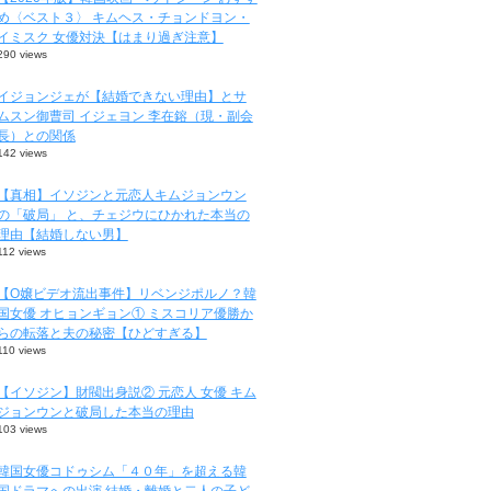
め〈ベスト３〉 キムヘス・チョンドヨン・
イミスク 女優対決【はまり過ぎ注意】
290 views
イジョンジェが【結婚できない理由】とサ
ムスン御曹司 イジェヨン 李在鎔（現・副会
長）との関係
142 views
【真相】イソジンと元恋人キムジョンウン
の「破局」 と、チェジウにひかれた本当の
理由【結婚しない男】
112 views
【O嬢ビデオ流出事件】リベンジポルノ？韓
国女優 オヒョンギョン① ミスコリア優勝か
らの転落と夫の秘密【ひどすぎる】
110 views
【イソジン】財閥出身説② 元恋人 女優 キム
ジョンウンと破局した本当の理由
103 views
韓国女優コドゥシム「４０年」を超える韓
国ドラマへの出演 結婚・離婚と二人の子ど