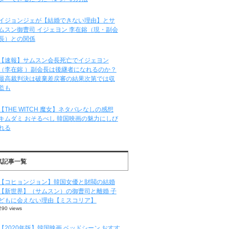
イジョンジェが【結婚できない理由】とサ
ムスン御曹司 イジェヨン 李在鎔（現・副会
長）との関係
【速報】サムスン会長死亡でイジェヨン
（李在鎔 ）副会長は後継者になれるのか？
最高裁判決は破棄差戻審の結果次第では収
監も
【THE WITCH 魔女】ネタバレなしの感想
キムダミ おそるべし 韓国映画の魅力にしび
れる
気記事一覧
【コヒョンジョン】韓国女優と財閥の結婚
【新世界】（サムスン）の御曹司と離婚 子
どもに会えない理由【ミスコリア】
290 views
【2020年版】韓国映画 ベッドシーン おすす