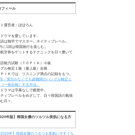
ロフィール
イト運営者：ぽぽろん
国ドラマを愛しています。
国語は独学でマスター。ネイティブレベル。
月に1回は韓国旅行を楽しむ。
安航空券をゲットするテクニックを日々磨いて
る
国語能力試験（ＴＯＰＩＫ）６級
ングル検定１級（最上級）合格
ＯＰＩＫでは、リスニング満点の記録をもつ。
TE「実力がなくても超難関のハングル検定１
に《一発合格》する方法」
国ドラマは字幕なしで鑑賞中。
イティブレベルをめざして、日々韓国語の勉強
励む日々。
2020年版】韓国女優のツルツル美肌になる方
2020年】韓国女優のつるつる美肌に今すぐな