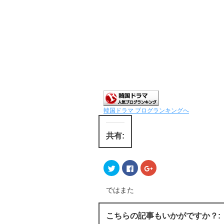
韓国ドラマ ブログランキングへ
共有:
ク
F
ク
リ
a
リ
ッ
c
ッ
ク
e
ク
し
b
し
ではまた
て
o
て
T
o
G
w
k
o
i
で
o
こちらの記事もいかがですか？:
t
共
g