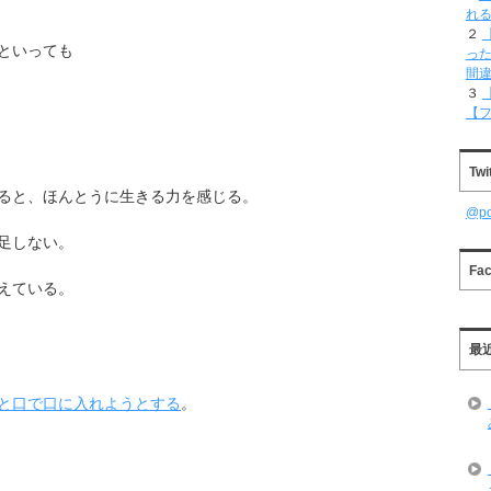
れ
２
といっても
った
間
３
【
Twi
ると、ほんとうに生きる力を感じる。
@p
足しない。
Fa
えている。
最
と口で口に入れようとする
。