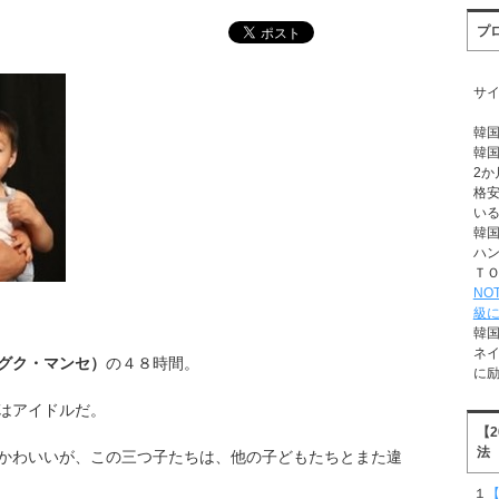
プ
サ
韓
韓
2か
格
い
韓
ハ
Ｔ
NO
級
韓
ネ
グク・マンセ）
の４８時間。
に
はアイドルだ。
【
法
かわいいが、この三つ子たちは、他の子どもたちとまた違
１
【