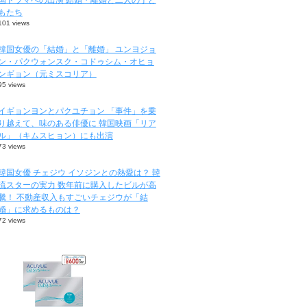
もたち
101 views
韓国女優の「結婚」と「離婚」 ユンヨジョ
ン・パクウォンスク・コドゥシム・オヒョ
ンギョン（元ミスコリア）
95 views
イギョンヨンとパクユチョン 「事件」を乗
り越えて、味のある俳優に 韓国映画「リア
ル」（キムスヒョン）にも出演
73 views
韓国女優 チェジウ イソジンとの熱愛は？ 韓
流スターの実力 数年前に購入したビルが高
騰！ 不動産収入もすごいチェジウが「結
婚」に求めるものは？
72 views