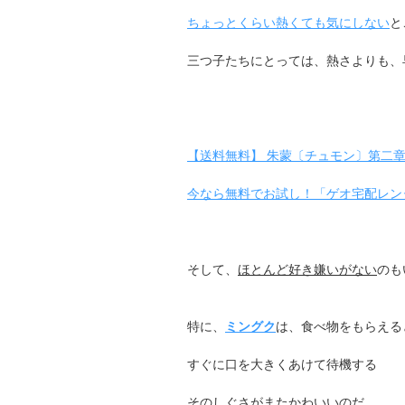
ちょっとくらい熱くても気にしない
と
三つ子たちにとっては、熱さよりも、
【送料無料】 朱蒙〔チュモン〕第二章 後編
今なら無料でお試し！「ゲオ宅配レン
そして、
ほとんど好き嫌いがない
のも
特に、
ミングク
は、食べ物をもらえる
すぐに口を大きくあけて待機する
そのしぐさがまたかわいいのだ。