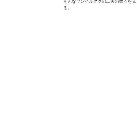
そんなソンイルグクの工夫の数々を見
る。