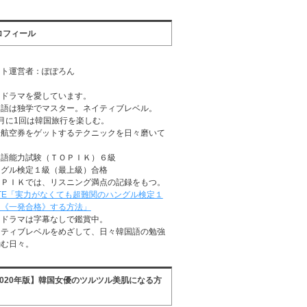
ロフィール
イト運営者：ぽぽろん
国ドラマを愛しています。
国語は独学でマスター。ネイティブレベル。
月に1回は韓国旅行を楽しむ。
安航空券をゲットするテクニックを日々磨いて
る
国語能力試験（ＴＯＰＩＫ）６級
ングル検定１級（最上級）合格
ＯＰＩＫでは、リスニング満点の記録をもつ。
TE「実力がなくても超難関のハングル検定１
に《一発合格》する方法」
国ドラマは字幕なしで鑑賞中。
イティブレベルをめざして、日々韓国語の勉強
励む日々。
2020年版】韓国女優のツルツル美肌になる方