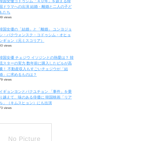
韓国女優コドゥシム「４０年」を超える韓
国ドラマへの出演 結婚・離婚と二人の子ど
もたち
99 views
韓国女優の「結婚」と「離婚」 ユンヨジョ
ン・パクウォンスク・コドゥシム・オヒョ
ンギョン（元ミスコリア）
93 views
韓国女優 チェジウ イソジンとの熱愛は？ 韓
流スターの実力 数年前に購入したビルが高
騰！ 不動産収入もすごいチェジウが「結
婚」に求めるものは？
79 views
イギョンヨンとパクユチョン 「事件」を乗
り越えて、味のある俳優に 韓国映画「リア
ル」（キムスヒョン）にも出演
73 views