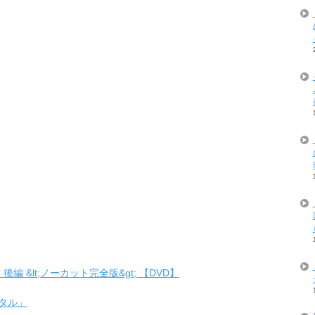
 &lt;ノーカット完全版&gt; 【DVD】
タル」