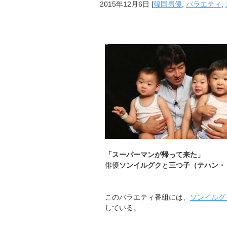
2015年12月6日
[
韓国男優
,
バラエティ
,
「スーパーマンが帰って来た」
俳優
ソンイルグク
と
三つ子（テハン・
このバラエティ番組には、
ソンイルグ
している。