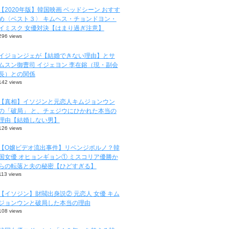
【2020年版】韓国映画 ベッドシーン おすす
め〈ベスト３〉 キムヘス・チョンドヨン・
イミスク 女優対決【はまり過ぎ注意】
296 views
イジョンジェが【結婚できない理由】とサ
ムスン御曹司 イジェヨン 李在鎔（現・副会
長）との関係
142 views
【真相】イソジンと元恋人キムジョンウン
の「破局」 と、チェジウにひかれた本当の
理由【結婚しない男】
126 views
【O嬢ビデオ流出事件】リベンジポルノ？韓
国女優 オヒョンギョン① ミスコリア優勝か
らの転落と夫の秘密【ひどすぎる】
113 views
【イソジン】財閥出身説② 元恋人 女優 キム
ジョンウンと破局した本当の理由
108 views