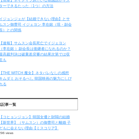
【簡単】ネイティブみたいな韓国語がマス
ターできるたった〈1つ〉の方法
イジョンジェが【結婚できない理由】とサ
ムスン御曹司 イジェヨン 李在鎔（現・副会
長）との関係
【速報】サムスン会長死亡でイジェヨン
（李在鎔 ）副会長は後継者になれるのか？
最高裁判決は破棄差戻審の結果次第では収
監も
【THE WITCH 魔女】ネタバレなしの感想
キムダミ おそるべし 韓国映画の魅力にしび
れる
気記事一覧
【コヒョンジョン】韓国女優と財閥の結婚
【新世界】（サムスン）の御曹司と離婚 子
どもに会えない理由【ミスコリア】
296 views