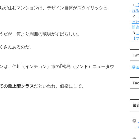
１
【
ちが住むマンションは、デザイン自体がスタイリッシュ
れ
２
った
間
３
うだが、何より周囲の環境がすばらしい。
【
くさんあるのだ。
Twi
ンは、仁川（インチョン）市の｢松島（ソンド）ニュータウ
@p
Fa
ての最上階クラス
だといわれ、価格にして、
最