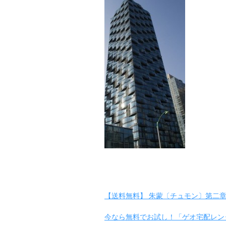
【送料無料】 朱蒙〔チュモン〕第二章 後編
今なら無料でお試し！「ゲオ宅配レン