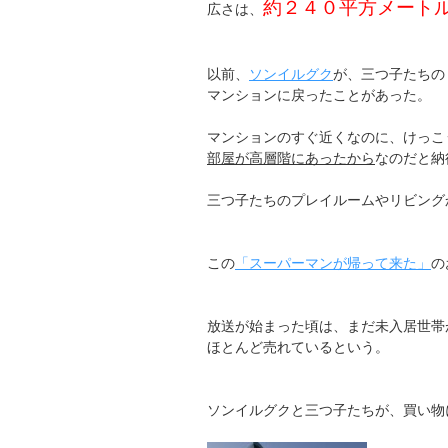
約２４０平方メート
広さは、
以前、
ソンイルグク
が、三つ子たちの
マンションに戻ったことがあった。
マンションのすぐ近くなのに、けっこ
部屋が高層階にあったから
なのだと納
三つ子たちのプレイルームやリビング
この
「スーパーマンが帰って来た」
の
放送が始まった頃は、まだ未入居世帯
ほとんど売れているという。
ソンイルグクと三つ子たちが、買い物