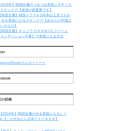
2020年】韓国女優のつるつる美肌に今すぐな
るスキンケア【保湿が超重要です】
【韓国女優】韓国ドラマを100本以上見てわか
 光る美肌になるスキンケア【あなたの常識は
違いだらけ】
【韓国女優】チェジウ おすすめ CCクリーム
ファンデーション不要】で美肌になる方法
tter
oporon55comさんのツイート
cebook
近の投稿
【2024年】韓国女優の光る美肌になるしく
み【この方法なら日本でもできます】