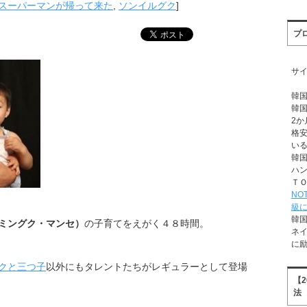
スーパーマンが帰って来た
,
ソンイルグク
]
プ
サ
韓
韓
2か
格
い
韓
ハ
Ｔ
NO
級
韓
ミングク・マンセ）
の子育てをえがく４８時間。
ネ
に
クと三つ子
以外にもタレントたちがレギュラーとして登場
【
法