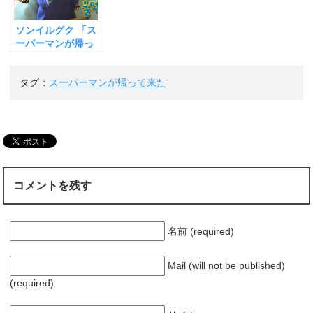
ま
（만두）の味は？
泣 ミングク その
性
す
「涙の理由」と
)
ソンイルグク 「ス
は？
ーパーマンが帰っ
て来た」 かわいい
三つ子（テハン・
タグ：
スーパーマンが帰って来た
ミングク・マン
セ） 書堂（ソダ
ン）で修行する ミ
ングクは筆でいた
ずらして叱られ 泣
きべそをかく
コメントを残す
名前 (required)
Mail (will not be published)
(required)