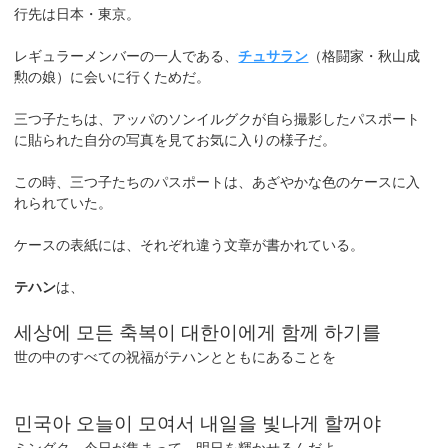
行先は日本・東京。
レギュラーメンバーの一人である、
チュサラン
（格闘家・秋山成
勲の娘）に会いに行くためだ。
三つ子たちは、アッパのソンイルグクが自ら撮影したパスポート
に貼られた自分の写真を見てお気に入りの様子だ。
この時、三つ子たちのパスポートは、あざやかな色のケースに入
れられていた。
ケースの表紙には、それぞれ違う文章が書かれている。
テハン
は、
세상에 모든 축복이 대한이에게 함께 하기를
世の中のすべての祝福がテハンとともにあることを
민국아 오늘이 모여서 내일을 빛나게 할꺼야