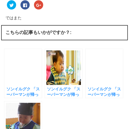
ク
F
ク
リ
a
リ
ッ
c
ッ
ク
e
ク
し
b
し
ではまた
て
o
て
T
o
G
w
k
o
i
で
o
こちらの記事もいかがですか？:
t
共
g
t
有
l
e
す
e
r
る
+
で
に
で
共
は
共
有
ク
有
(
リ
(
新
ッ
新
し
ク
し
い
し
い
ウ
て
ウ
ィ
く
ィ
ン
だ
ン
ド
さ
ド
ウ
い
ウ
ソンイルグク 「ス
ソンイルグク 「ス
ソンイルグク 「ス
で
(
で
開
新
開
ーパーマンが帰っ
ーパーマンが帰っ
ーパーマンが帰っ
き
し
き
て来た」 かわいい
て来た」 かわいい
て来た」 かわい
ま
い
ま
す
ウ
す
三つ子（テハン・
三つ子（テハン・
い三つ子（テハ
)
ィ
)
ン
ミングク・マン
ミングク・マン
ン・ミングク・マ
ド
セ）とサランがソ
セ）たち サラン親
ンセ） アッパ（父
ウ
で
ウルで再会 みんな
子とテールスープ
親）としての魅力
開
で作ったギョーザ
を食べに行く！ 号
俳優としての可能
き