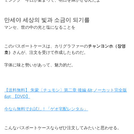
ミングク 今日が集まって、明日を輝かせるんだよ
만세야 세상의 빛과 소금이 되기를
マンセ、世の中の光と塩になることを
このパスポートケースは、カリグラファーの
チャンヨンホ（장영
호）
さんが、注文を受けて作成したものだ。
字体に味と勢いがあって、魅力的だ。
【送料無料】 朱蒙〔チュモン〕第二章 後編 &lt;ノーカット完全版
&gt; 【DVD】
今なら無料でお試し！「ゲオ宅配レンタル」
こんなパスポートケースならぜひ注文してみたいと思わせる。