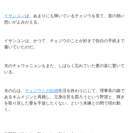
イサンユン
は、あまりにも輝いているチェジウを見て、昔の熱い
想いがよみがえる。
イサンユンは、かつて、チェジウのことが好きで告白の手紙まで
書いていたのだ。
夫のチェウォニョンもまた、しばらく忘れていた妻の姿に驚いて
いる。
夫の心は、
チェジウとの結婚
生活を終わりにして、理事長の娘で
あるキムイジンと再婚し、立身出世を図ろうという野望と、輝き
を取り戻した妻を手放したくない、という未練との間で揺れ動
く。