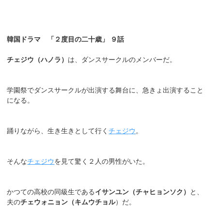
韓国ドラマ 「２度目の二十歳」 ９話
チェジウ（ハノラ）
は、ダンスサークルのメンバーだ。
学園祭でダンスサークルが出演する舞台に、急きょ出演すること
になる。
踊りながら、生き生きとして行く
チェジウ
。
そんな
チェジウ
を見て驚く２人の男性がいた。
かつての高校の同級生である
イサンユン（チャヒョンソク）
と、
夫の
チェウォニョン（キムウチョル
）だ。