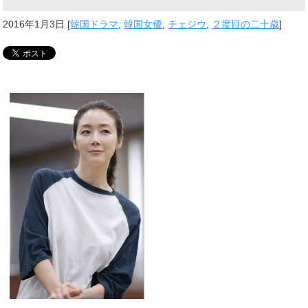
2016年1月3日
[
韓国ドラマ
,
韓国女優
,
チェジウ
,
２度目の二十歳
]