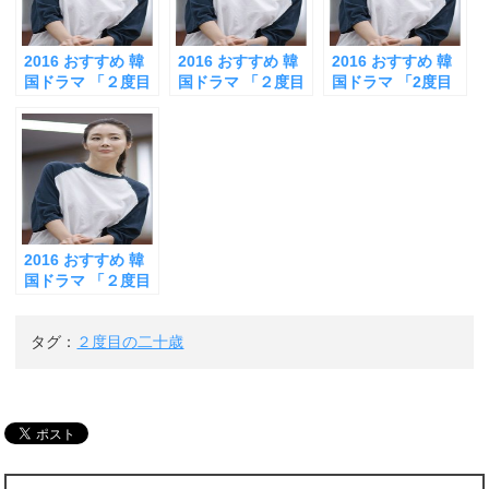
ウ
て
ウ
ィ
く
ィ
ン
だ
ン
ド
さ
ド
ウ
い
ウ
2016 おすすめ 韓
2016 おすすめ 韓
2016 おすすめ 韓
で
(
で
開
新
開
国ドラマ 「２度目
国ドラマ 「２度目
国ドラマ 「2度目
き
し
き
の二十歳」 最終回
の二十歳」 最終回
の二十歳」 第15話
ま
い
ま
す
ウ
す
（第１６話）チェ
（第１６話）チェ
チェジウ（ハノ
)
ィ
)
ン
ジウ（ハノラ）
ジウ（ハノラ）は
ラ）が、イサンユ
ド
は、イサンユン
やはりイサンユン
ン（チャヒョンソ
ウ
で
（チャヒョンソ
（チャヒョンソ
ク）に告げた言葉
開
ク）とハルモニの
ク）が気になる
「見守られるのが
き
ま
墓参りに 20年後に
つらい」
す
開けた「タイムカ
)
2016 おすすめ 韓
プセル」の秘密
国ドラマ 「２度目
の二十歳」 第１５
話 チェジウ（ハノ
タグ：
２度目の二十歳
ラ）は、イサンユ
ン（チャヒョンソ
ク）に「ありがと
う」と言いながら
別れを告げる そし
て決意する