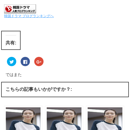
韓国ドラマ ブログランキングへ
共有:
ク
F
ク
リ
a
リ
ッ
c
ッ
ク
e
ク
し
b
し
ではまた
て
o
て
T
o
G
w
k
o
i
で
o
こちらの記事もいかがですか？:
t
共
g
t
有
l
e
す
e
r
る
+
で
に
で
共
は
共
有
ク
有
(
リ
(
新
ッ
新
し
ク
し
い
し
い