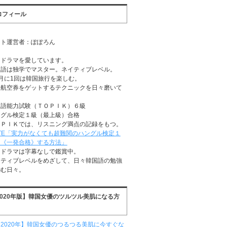
ロフィール
イト運営者：ぽぽろん
国ドラマを愛しています。
国語は独学でマスター。ネイティブレベル。
月に1回は韓国旅行を楽しむ。
安航空券をゲットするテクニックを日々磨いて
る
国語能力試験（ＴＯＰＩＫ）６級
ングル検定１級（最上級）合格
ＯＰＩＫでは、リスニング満点の記録をもつ。
TE「実力がなくても超難関のハングル検定１
に《一発合格》する方法」
国ドラマは字幕なしで鑑賞中。
イティブレベルをめざして、日々韓国語の勉強
励む日々。
2020年版】韓国女優のツルツル美肌になる方
2020年】韓国女優のつるつる美肌に今すぐな