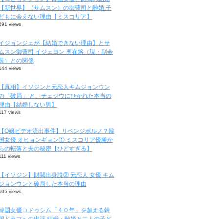
【新世界】（サムスン）の御曹司と離婚 子
どもに会えない理由【ミスコリア】
291 views
イジョンジェが【結婚できない理由】とサ
ムスン御曹司 イジェヨン 李在鎔（現・副会
長）との関係
144 views
【真相】イソジンと元恋人キムジョンウン
の「破局」 と、チェジウにひかれた本当の
理由【結婚しない男】
117 views
【O嬢ビデオ流出事件】リベンジポルノ？韓
国女優 オヒョンギョン① ミスコリア優勝か
らの転落と夫の秘密【ひどすぎる】
111 views
【イソジン】財閥出身説② 元恋人 女優 キム
ジョンウンと破局した本当の理由
105 views
韓国女優コドゥシム「４０年」を超える韓
国ドラマへの出演 結婚・離婚と二人の子ど