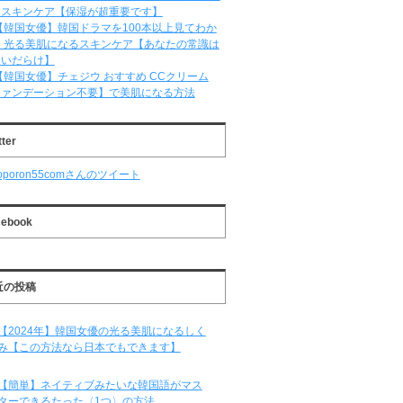
るスキンケア【保湿が超重要です】
【韓国女優】韓国ドラマを100本以上見てわか
 光る美肌になるスキンケア【あなたの常識は
違いだらけ】
【韓国女優】チェジウ おすすめ CCクリーム
ファンデーション不要】で美肌になる方法
tter
oporon55comさんのツイート
cebook
近の投稿
【2024年】韓国女優の光る美肌になるしく
み【この方法なら日本でもできます】
【簡単】ネイティブみたいな韓国語がマス
ターできるたった〈1つ〉の方法