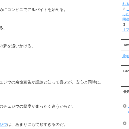
れ
２
めにコンビニでアルバイトを始める。
った
間
３
る。
【
Twi
の夢を追いかける。
@p
Fa
ェジウの余命宣告が誤診と知って喜ぶが、安心と同時に、
最
のチェジウの態度がまったく違うからだ。
ジウ
は、あまりにも従順すぎるのだ。