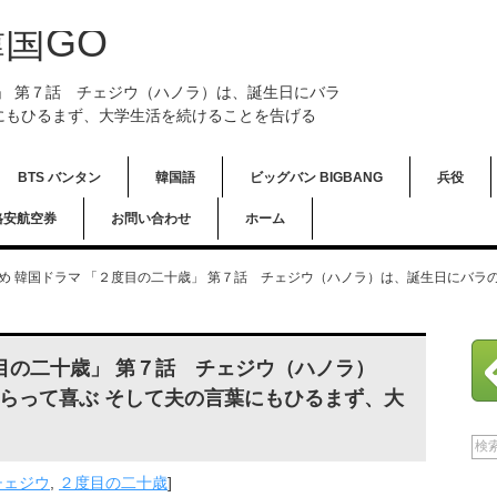
国GO
歳」 第７話 チェジウ（ハノラ）は、誕生日にバラ
にもひるまず、大学生活を続けることを告げる
BTS バンタン
韓国語
ビッグバン BIGBANG
兵役
格安航空券
お問い合わせ
ホーム
め 韓国ドラマ 「２度目の二十歳」 第７話 チェジウ（ハノラ）は、誕生日にバラ
度目の二十歳」 第７話 チェジウ（ハノラ）
らって喜ぶ そして夫の言葉にもひるまず、大
チェジウ
,
２度目の二十歳
]