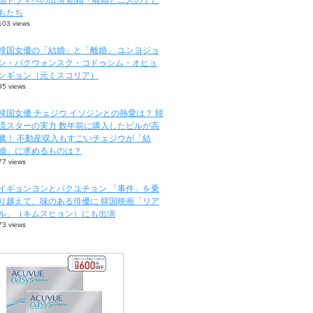
もたち
103 views
韓国女優の「結婚」と「離婚」 ユンヨジョ
ン・パクウォンスク・コドゥシム・オヒョ
ンギョン（元ミスコリア）
95 views
韓国女優 チェジウ イソジンとの熱愛は？ 韓
流スターの実力 数年前に購入したビルが高
騰！ 不動産収入もすごいチェジウが「結
婚」に求めるものは？
77 views
イギョンヨンとパクユチョン 「事件」を乗
り越えて、味のある俳優に 韓国映画「リア
ル」（キムスヒョン）にも出演
73 views