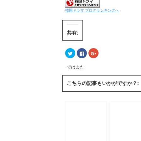
韓国ドラマ ブログランキングへ
共有:
ク
F
ク
リ
a
リ
ッ
c
ッ
ク
e
ク
し
b
し
ではまた
て
o
て
T
o
G
w
k
o
i
で
o
こちらの記事もいかがですか？:
t
共
g
t
有
l
e
す
e
r
る
+
で
に
で
共
は
共
有
ク
有
(
リ
(
新
ッ
新
し
ク
し
い
し
い
ウ
て
ウ
ィ
く
ィ
ン
だ
ン
ド
さ
ド