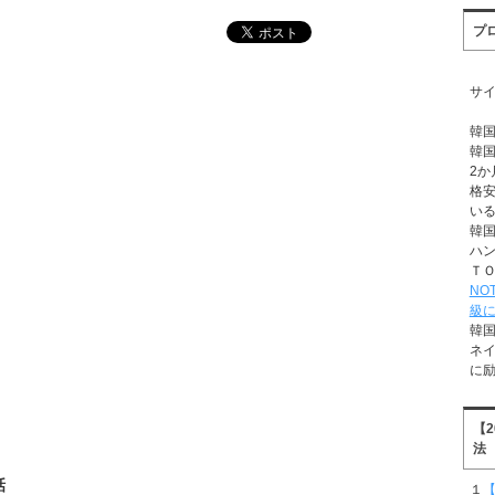
プ
サ
韓
韓
2か
格
い
韓
ハ
Ｔ
NO
級
韓
ネ
に
【
法
話
１
【