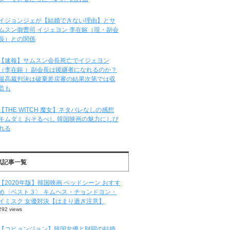
イジョンジェが【結婚できない理由】とサ
ムスン御曹司 イジェヨン 李在鎔（現・副会
長）との関係
【速報】サムスン会長死亡でイジェヨン
（李在鎔 ）副会長は後継者になれるのか？
最高裁判決は破棄差戻審の結果次第では収
監も
【THE WITCH 魔女】ネタバレなしの感想
キムダミ おそるべし 韓国映画の魅力にしび
れる
気記事一覧
【2020年版】韓国映画 ベッドシーン おすす
め〈ベスト３〉 キムヘス・チョンドヨン・
イミスク 女優対決【はまり過ぎ注意】
292 views
【コヒョンジョン】韓国女優と財閥の結婚