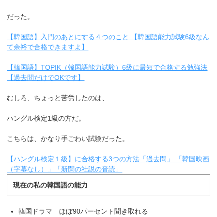
だった。
【韓国語】入門のあとにする４つのこと 【韓国語能力試験6級なん
て余裕で合格できますよ】
【韓国語】TOPIK（韓国語能力試験）6級に最短で合格する勉強法
【過去問だけでOKです】
むしろ、ちょっと苦労したのは、
ハングル検定1級の方だ。
こちらは、かなり手ごわい試験だった。
【ハングル検定１級】に合格する3つの方法「過去問」 「韓国映画
（字幕なし）」「新聞の社説の音読」
現在の私の韓国語の能力
韓国ドラマ ほぼ90パーセント聞き取れる