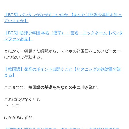
【BTS】バンタンがなぜすごいのか 【あなたは防弾少年団を知っ
ていますか】
【BTS】防弾少年団 本名（漢字）・ 芸名・ニックネーム【バンタ
ンファン必見】
とにかく、朝起きた瞬間から、スマホの韓国語をこのスピーカー
につないで行動する。
【韓国語】発音のポイントは聞くこと【リスニングの絶対量で決
まる】
ここまでで、
韓国語の基礎をあなたの中に叩き込む
。
これには少なくとも
１年
はかかるはずだ。