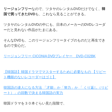
リージョンフリー
なので、ツタヤのレンタルDVDだけでなく、
韓
国で買ってきたDVD
も、これなら見ることができる。
ツタヤのレンタルDVDの中にも、日本のメーカーのDVDレコーダ
ーだと見れない作品がたまにある。
そんなDVDも、このリージョンフリータイプのものだと再生でき
るので安心だ。
リージョンフリー CICONIA DVDプレイヤー DVD-C02BK
【韓国語】韓国ドラマでマスターするために必要なもの 【リピー
ト機能のないレコーダーはゴミ】
韓国語の達人になる方法 「才能」か「努力」か 「 くり返し（リピ
ート）」の回数で決まる韓国語の実力
韓国ドラマを３０本ぐらい見た段階で、