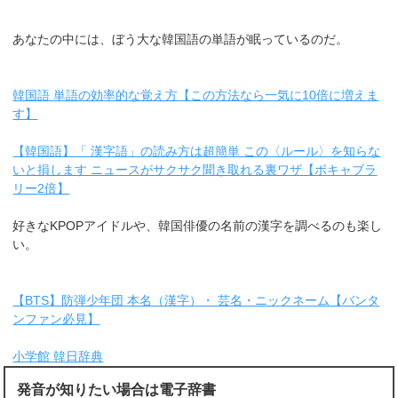
あなたの中には、ぼう大な韓国語の単語が眠っているのだ。
韓国語 単語の効率的な覚え方【この方法なら一気に10倍に増えま
す】
【韓国語】「 漢字語」の読み方は超簡単 この〈ルール〉を知らな
いと損します ニュースがサクサク聞き取れる裏ワザ【ボキャブラ
リー2倍】
好きなKPOPアイドルや、韓国俳優の名前の漢字を調べるのも楽し
い。
【BTS】防弾少年団 本名（漢字）・ 芸名・ニックネーム【バンタ
ンファン必見】
小学館 韓日辞典
発音が知りたい場合は電子辞書