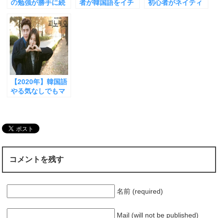
開
新
開
の勉強が勝手に続
者が韓国語をイチ
初心者がネイティ
き
し
き
いてしまう２つの
から勉強する方法
ブ並みの発音をサ
ま
い
ま
す
ウ
す
方法
【このやり方なら
クッとマスターし
)
ィ
)
ン
挫折しません】
てしまうたった２
ド
つの方法
ウ
で
開
き
ま
す
)
【2020年】韓国語
やる気なしでもマ
スターできる勉強
法
コメントを残す
名前 (required)
Mail (will not be published)