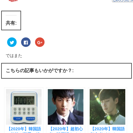
共有:
ク
F
ク
リ
a
リ
ッ
c
ッ
ク
e
ク
し
b
し
ではまた
て
o
て
T
o
G
w
k
o
i
で
o
こちらの記事もいかがですか？:
t
共
g
t
有
l
e
す
e
r
る
+
で
に
で
共
は
共
有
ク
有
(
リ
(
新
ッ
新
し
ク
し
い
し
い
ウ
て
ウ
ィ
く
ィ
ン
だ
ン
ド
さ
ド
ウ
い
ウ
【2020年】韓国語
【2020年】超初心
【2020年】韓国語
で
(
で