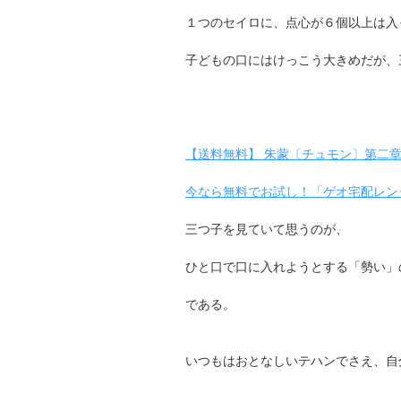
１つのセイロに、点心が６個以上は入
子どもの口にはけっこう大きめだが、
【送料無料】 朱蒙〔チュモン〕第二章 後編
今なら無料でお試し！「ゲオ宅配レン
三つ子を見ていて思うのが、
ひと口で口に入れようとする「勢い」
である。
いつもはおとなしいテハンでさえ、自