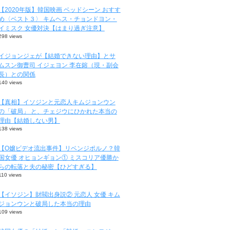
【2020年版】韓国映画 ベッドシーン おすす
め〈ベスト３〉 キムヘス・チョンドヨン・
イミスク 女優対決【はまり過ぎ注意】
298 views
イジョンジェが【結婚できない理由】とサ
ムスン御曹司 イジェヨン 李在鎔（現・副会
長）との関係
140 views
【真相】イソジンと元恋人キムジョンウン
の「破局」 と、チェジウにひかれた本当の
理由【結婚しない男】
138 views
【O嬢ビデオ流出事件】リベンジポルノ？韓
国女優 オヒョンギョン① ミスコリア優勝か
らの転落と夫の秘密【ひどすぎる】
110 views
【イソジン】財閥出身説② 元恋人 女優 キム
ジョンウンと破局した本当の理由
109 views