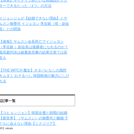
【簡単】ネイティブみたいな韓国語がマス
ターできるたった〈1つ〉の方法
イジョンジェが【結婚できない理由】とサ
ムスン御曹司 イジェヨン 李在鎔（現・副会
長）との関係
【速報】サムスン会長死亡でイジェヨン
（李在鎔 ）副会長は後継者になれるのか？
最高裁判決は破棄差戻審の結果次第では収
監も
【THE WITCH 魔女】ネタバレなしの感想
キムダミ おそるべし 韓国映画の魅力にしび
れる
気記事一覧
【コヒョンジョン】韓国女優と財閥の結婚
【新世界】（サムスン）の御曹司と離婚 子
どもに会えない理由【ミスコリア】
301 views