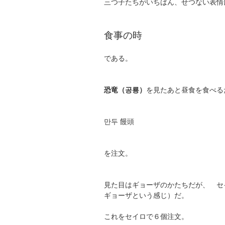
三つ子たちがいちばん、せつない表情
食事の時
である。
恐竜（공룡）
を見たあと昼食を食べる
만두 饅頭
を注文。
見た目はギョーザのかたちだが、 セ
ギョーザという感じ）だ。
これをセイロで６個注文。