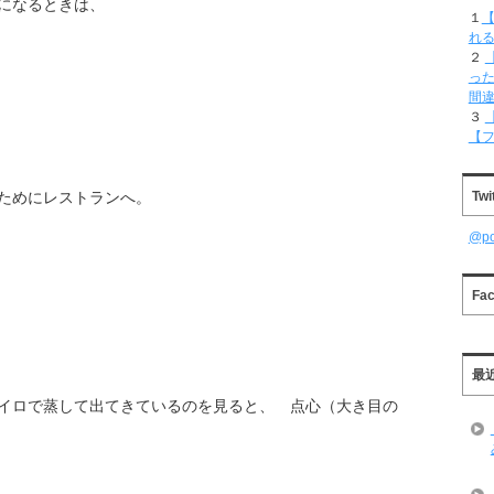
になるときは、
１
【
れ
２
った
間
３
【
Twi
ためにレストランへ。
@p
Fa
最
イロで蒸して出てきているのを見ると、 点心（大き目の