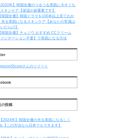
2020年】韓国女優のつるつる美肌に今すぐな
るスキンケア【保湿が超重要です】
【韓国女優】韓国ドラマを100本以上見てわか
 光る美肌になるスキンケア【あなたの常識は
違いだらけ】
【韓国女優】チェジウ おすすめ CCクリーム
ファンデーション不要】で美肌になる方法
tter
oporon55comさんのツイート
cebook
近の投稿
【2024年】韓国女優の光る美肌になるしく
み【この方法なら日本でもできます】