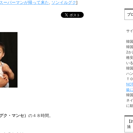
スーパーマンが帰って来た
,
ソンイルグク
]
プ
サ
韓
韓
2か
格
い
韓
ハ
Ｔ
NO
級
韓
ネ
に
グク・マンセ）
の４８時間。
【
法