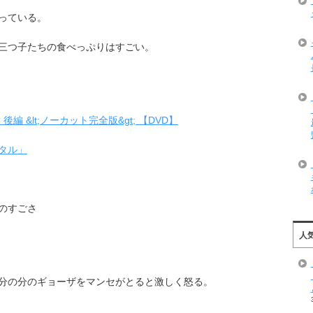
っている。
三つ子たちの食べっぷりはすごい。
 &lt;ノーカット完全版&gt; 【DVD】
タル」
のすごさ
人
分の分のギョーザをマンセがとると激しく怒る。