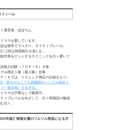
ロフィール
イト運営者：ぽぽろん
国ドラマを愛しています。
国語は独学でマスター。ネイティブレベル。
月に1回は韓国旅行を楽しむ。
安航空券をゲットするテクニックを日々磨いて
る
国語能力試験（ＴＯＰＩＫ）６級
ングル検定１級（最上級）合格
ＯＰＩＫでは、リスニング満点の記録をもつ。
TE「実力がなくても超難関のハングル検定１
に《一発合格》する方法」
国ドラマは字幕なしで鑑賞中。
イティブレベルをめざして、日々韓国語の勉強
励む日々。
2020年版】韓国女優のツルツル美肌になる方