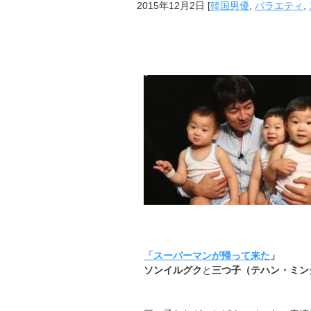
2015年12月2日
[
韓国男優
,
バラエティ
,
「スーパーマンが帰って来た
」
ソンイルグク
と
三つ子（テハン・ミン