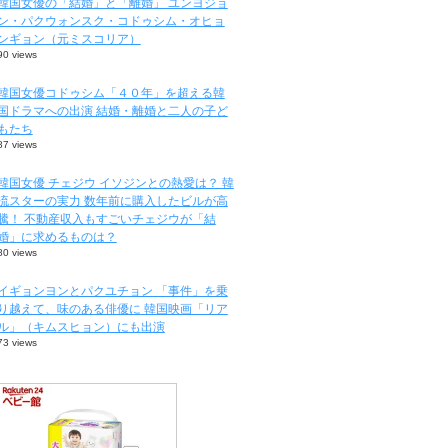
韓国女優の「結婚」と「離婚」 ユンヨジョ
ン・パクウォンスク・コドゥシム・オヒョ
ンギョン（元ミスコリア）
90 views
韓国女優コドゥシム「４０年」を超える韓
国ドラマへの出演 結婚・離婚と二人の子ど
もたち
87 views
韓国女優 チェジウ イソジンとの熱愛は？ 韓
流スターの実力 数年前に購入したビルが高
騰！ 不動産収入もすごいチェジウが「結
婚」に求めるものは？
80 views
イギョンヨンとパクユチョン 「事件」を乗
り越えて、味のある俳優に 韓国映画「リア
ル」（キムスヒョン）にも出演
73 views