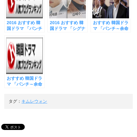
い
し
い
ウ
て
ウ
ィ
く
ィ
ン
だ
ン
ド
さ
ド
ウ
い
ウ
2016 おすすめ 韓
2016 おすすめ 韓
おすすめ 韓国ドラ
で
(
で
開
新
開
国ドラマ 「パンチ
国ドラマ 「シグナ
マ 「パンチ～余命
き
し
き
～余命６ヶ月の奇
ル 原題 시그널」第
６ヶ月の奇跡 原題
ま
い
ま
す
ウ
す
跡 原題 펀치」 日
１５話 キムヘスと
펀치」 最終回 キム
)
ィ
)
ン
本語タイトルはま
イジェフンは過去
レウォン ラストま
ド
ちがっている！！
の悲劇を救える
で息つくひまなく
ウ
で
「パンチ」の本当
か？ 本当の「悪」
見せる すごい展開
開
の意味に迫ってみ
とは？画面から目
に感動！
き
ま
た
が離せない最高の
す
おもしろさ
)
おすすめ 韓国ドラ
マ 「パンチ～余命
６ヶ月の奇跡」 最
終回 キムレウォン
タグ：
キムレウォン
（パクチョンファ
ン）の壮絶な最
期！ 詩 「落花」
（イヒョンギ）
が、このドラマの
テーマだった