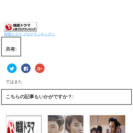
韓国ドラマ ブログランキングへ
共有:
ク
F
ク
リ
a
リ
ッ
c
ッ
ク
e
ク
し
b
し
ではまた
て
o
て
T
o
G
w
k
o
i
で
o
こちらの記事もいかがですか？:
t
共
g
t
有
l
e
す
e
r
る
+
で
に
で
共
は
共
有
ク
有
(
リ
(
新
ッ
新
し
ク
し