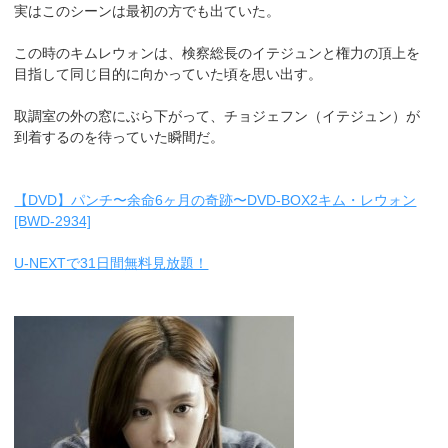
実はこのシーンは最初の方でも出ていた。
この時のキムレウォンは、検察総長のイテジュンと権力の頂上を
目指して同じ目的に向かっていた頃を思い出す。
取調室の外の窓にぶら下がって、チョジェフン（イテジュン）が
到着するのを待っていた瞬間だ。
【DVD】パンチ〜余命6ヶ月の奇跡〜DVD-BOX2キム・レウォン
[BWD-2934]
U-NEXTで31日間無料見放題！