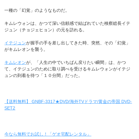
一種の「幻覚」のようなものだ。
キムレウォンは、かつて深い信頼感で結ばれていた検察総長イテ
ジュン（チョジェヒョン）の元を訪れる。
イテジュン
が握手の手を差し出してきた時、突然、その「幻覚」
がキムレオンを襲う。
キムレオン
が、「人生の中でいちばん戻りたい瞬間」は、かつ
て、イテジュンのために取り調べを受けるキムレウォンがイテジ
ュンの到着を待つ「１０分間」だった。
【送料無料】 GNBF-3317★DVD/海外TVドラマ/黄金の帝国 DVD-
SET2
今なら無料でお試し！「ゲオ宅配レンタル」