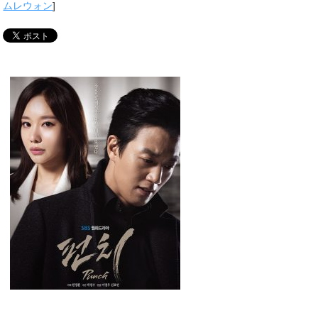
ムレウォン
]