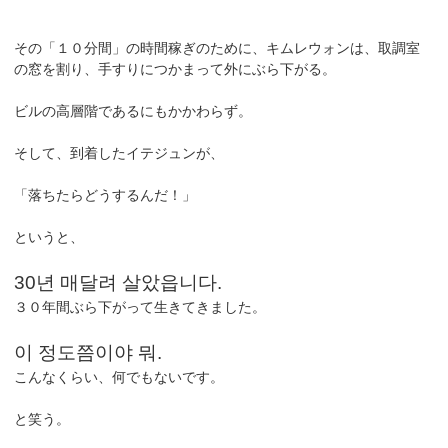
その「１０分間」の時間稼ぎのために、キムレウォンは、取調室
の窓を割り、手すりにつかまって外にぶら下がる。
ビルの高層階であるにもかかわらず。
そして、到着したイテジュンが、
「落ちたらどうするんだ！」
というと、
30년 매달려 살았읍니다.
３０年間ぶら下がって生きてきました。
이 정도쯤이야 뭐.
こんなくらい、何でもないです。
と笑う。