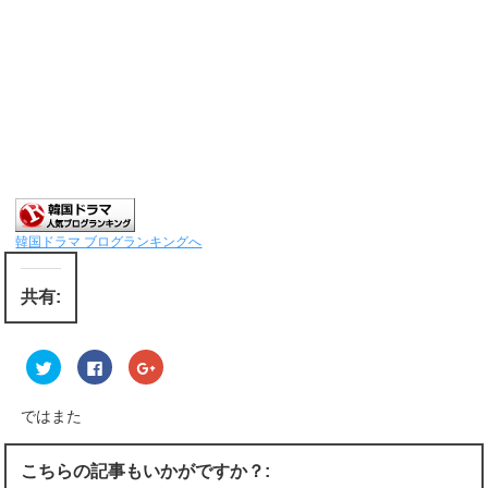
韓国ドラマ ブログランキングへ
共有:
ク
F
ク
リ
a
リ
ッ
c
ッ
ク
e
ク
し
b
し
ではまた
て
o
て
T
o
G
w
k
o
i
で
o
こちらの記事もいかがですか？:
t
共
g