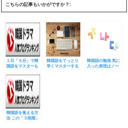
i
で
o
こちらの記事もいかがですか？:
t
共
g
t
有
l
e
す
e
r
る
+
で
に
で
共
は
共
有
ク
有
(
リ
(
新
ッ
新
し
ク
し
い
し
い
ウ
て
ウ
ィ
く
ィ
ン
だ
ン
ド
さ
ド
ウ
い
ウ
１日「５分」で韓
韓国語をてっとり
韓国語の勉強 気に
で
(
で
開
新
開
国語をマスターも
早くマスターする
入った表現はノー
き
し
き
夢じゃない！時間
方法 韓国語で「何
トにメモしよう！
ま
い
ま
す
ウ
す
がない人ほど韓国
か」をやると、あ
書き写す時は「分
)
ィ
)
ン
語がうまくなる不
っという間にネイ
かち書き」に注
ド
思議
ティブになれる！
意！
ウ
で
開
き
ま
す
)
韓国語を覚える方
法 この「３段階」
で完全に体にハン