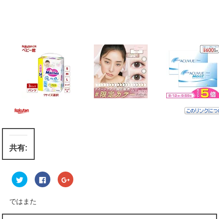
共有:
ク
F
ク
リ
a
リ
ッ
c
ッ
ク
e
ク
し
b
し
ではまた
て
o
て
T
o
G
w
k
o