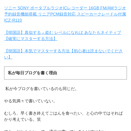
ソニー SONY ポータブルラジオICレコーダー 16GB FM/AMラジオ
予約録音機能搭載 リニアPCM録音対応 スピーカークレードル付属
ICZ-R110
【韓国語】真似する→盗む レベルになれば あなたもネイティブ
【確実にマスターする方法】
【韓国語】本気でマスターする方法【初心者は読まないでくださ
い】
私が毎日ブログを書く理由
私が今ブログを書いているのも同じだ。
やる気満々で書いていない。
むしろ、早く書き終えてごはんを食べたい、と心の中ではそれば
かり考えている。笑