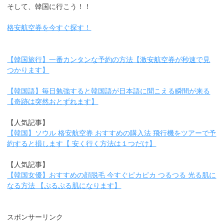
そして、韓国に行こう！！
格安航空券を今すぐ探す！
【韓国旅行】一番カンタンな予約の方法【激安航空券が秒速で見
つかります】
【韓国語】毎日勉強すると韓国語が日本語に聞こえる瞬間が来る
【奇跡は突然おとずれます】
【人気記事】
【韓国】ソウル 格安航空券 おすすめの購入法 飛行機をツアーで予
約すると損します【 安く行く方法は１つだけ】
【人気記事】
【韓国女優】おすすめの顔脱毛 今すぐピカピカ つるつる 光る肌に
なる方法 【ぷるぷる肌になります】
スポンサーリンク