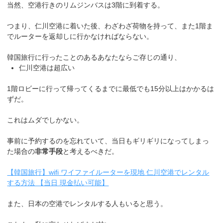
当然、空港行きのリムジンバスは3階に到着する。
つまり、仁川空港に着いた後、わざわざ荷物を持って、また1階ま
でルーターを返却しに行かなければならない。
韓国旅行に行ったことのあるあなたならご存じの通り、
仁川空港は超広い
1階ロビーに行って帰ってくるまでに最低でも15分以上はかかるは
ずだ。
これはムダでしかない。
事前に予約するのを忘れていて、当日もギリギリになってしまっ
た場合の
非常手段
と考えるべきだ。
【韓国旅行】wifi ワイファイルーターを現地 仁川空港でレンタル
する方法 【当日 現金払い可能】
また、日本の空港でレンタルする人もいると思う。