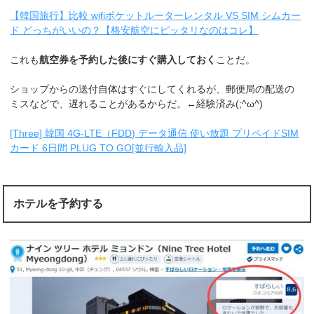
【韓国旅行】比較 wifiポケットルーターレンタル VS SIM シムカー
ド どっちがいいの？【格安航空にピッタリなのはコレ】
これも
航空券を予約した後にすぐ購入しておく
ことだ。
ショップからの送付自体はすぐにしてくれるが、郵便局の配送の
ミスなどで、遅れることがあるからだ。←経験済み(;^ω^)
[Three] 韓国 4G-LTE（FDD) データ通信 使い放題 プリペイドSIM
カード 6日間 PLUG TO GO[並行輸入品]
ホテルを予約する