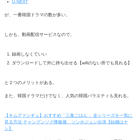
U-NEXT
が、一番韓国ドラマの数が多い。
しかも、動画配信サービスなので、
録画しなくていい
ダウンロードして外に持ち出せる【wifiのない所でも見れる】
と２つのメリットがある。
また、韓国ドラマだけでなく、人気の韓国バラエティも見れる。
【キムグァンギュ】おすすめ「三食ごはん 」全シリーズを一気に
見る方法 チャングンソク降板後、ソンホジュン出演【結婚はナ
シ】