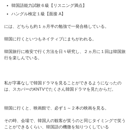
韓国語能力試験６級【リスニング満点】
ハングル検定１級【面接 A】
には、どちらも約１ヵ月半の勉強で一発合格している。
韓国に行くといつもネイティブにまちがわれる。
韓国旅行に格安で行く方法を日々研究し、２ヵ月に１回は韓国旅
行を楽しんでいる。
私が字幕なしで韓国ドラマを見ることができるようになったの
は、スカパーのKNTVでたくさん韓国ドラマを見たからだ。
韓国に行くと、映画館で、必ず１～２本の映画を見る。
その時、会場で、韓国人の観客が笑うのと同じタイミングで笑う
ことができるくらい、韓国語の機微を知りつくしている