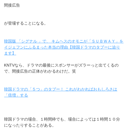
間接広告
が登場することになる。
韓国版 「シグナル 」で、 キムヘスのオモニが「ＳＵＢＷＡＹ」を
イジェフンにふるまった本当の理由【韓国ドラマのタブーに迫り
ます】
KNTVなら、ドラマの最後にスポンサーがズラーっと出てくるの
で、間接広告の正体がわかるわけだ。笑
韓国ドラマの「５つ」のタブー！ これがわかればおもしろさは
「倍増」する
韓国ドラマの場合、１時間枠でも、場合によっては１時間１０分
になったりすることがある。