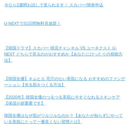
今なら2週間お試しで見られます！ スカパー!簡単申込
U-NEXTで31日間無料見放題！
【韓国ドラマ】スカパー 韓流チャンネル VS ユーネクスト U-
NEXT どちらで見るのがおすすめか【あなたにぴったりの視聴方
法】
【韓国女優】キムヒエ 毛穴のない美肌になる おすすめのファンデ
ーション【光る肌をつくる方法】
【2020年】韓国女優のつるつる美肌に今すぐなれるスキンケア
【保湿が超重要です】
韓国女優はなぜ肌がツルツルなのか？【あなたが知らずにやって
いる美肌にとって一番良くない習慣とは】