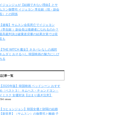
イジョンジェが【結婚できない理由】とサ
ムスン御曹司 イジェヨン 李在鎔（現・副会
長）との関係
【速報】サムスン会長死亡でイジェヨン
（李在鎔 ）副会長は後継者になれるのか？
最高裁判決は破棄差戻審の結果次第では収
監も
【THE WITCH 魔女】ネタバレなしの感想
キムダミ おそるべし 韓国映画の魅力にしび
れる
気記事一覧
【2020年版】韓国映画 ベッドシーン おすす
め〈ベスト３〉 キムヘス・チョンドヨン・
イミスク 女優対決【はまり過ぎ注意】
294 views
【コヒョンジョン】韓国女優と財閥の結婚
【新世界】（サムスン）の御曹司と離婚 子