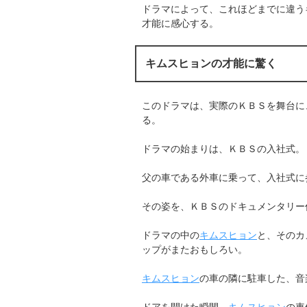
ドラマによって、これほどまでに違う
才能に感心する。
キムスヒョンの才能に驚く
このドラマは、実際のＫＢＳを舞台に
る。
ドラマの始まりは、ＫＢＳの入社式。
父の車である外車に乗って、入社式に
その姿を、ＫＢＳのドキュメンタリー
ドラマの中の
キムスヒョン
と、そのカ
ップがまたおもしろい。
キムスヒョン
の車の隣に駐車した、音
ドアを開けた瞬間、
キムスヒョン
の車