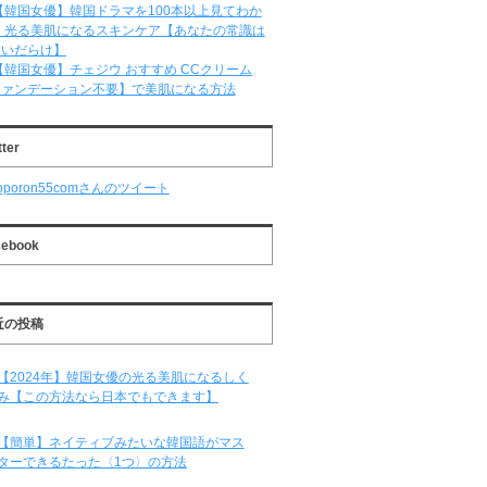
【韓国女優】韓国ドラマを100本以上見てわか
 光る美肌になるスキンケア【あなたの常識は
違いだらけ】
【韓国女優】チェジウ おすすめ CCクリーム
ファンデーション不要】で美肌になる方法
tter
oporon55comさんのツイート
cebook
近の投稿
【2024年】韓国女優の光る美肌になるしく
み【この方法なら日本でもできます】
【簡単】ネイティブみたいな韓国語がマス
ターできるたった〈1つ〉の方法