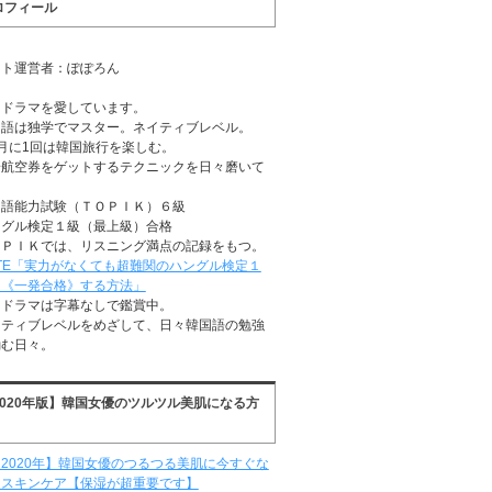
ロフィール
イト運営者：ぽぽろん
国ドラマを愛しています。
国語は独学でマスター。ネイティブレベル。
月に1回は韓国旅行を楽しむ。
安航空券をゲットするテクニックを日々磨いて
る
国語能力試験（ＴＯＰＩＫ）６級
ングル検定１級（最上級）合格
ＯＰＩＫでは、リスニング満点の記録をもつ。
TE「実力がなくても超難関のハングル検定１
に《一発合格》する方法」
国ドラマは字幕なしで鑑賞中。
イティブレベルをめざして、日々韓国語の勉強
励む日々。
2020年版】韓国女優のツルツル美肌になる方
2020年】韓国女優のつるつる美肌に今すぐな
るスキンケア【保湿が超重要です】