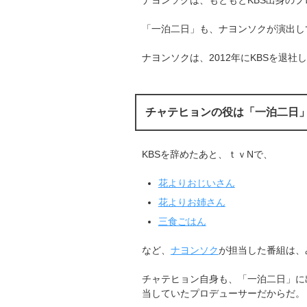
ナヨンソクは、もともとKBS出身の
「一泊二日」も、ナヨンソクが演出し
ナヨンソクは、2012年にKBSを退社
チャテヒョンの役は「一泊二日
KBSを辞めたあと、ｔｖNで、
花よりおじいさん
花よりお姉さん
三食ごはん
など、
ナヨンソク
が担当した番組は、
チャテヒョン自身も、「一泊二日」に
当していたプロデューサーだからだ。