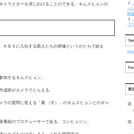
２
キャラクターを演じわけることのできる、キムスヒョンの
った
間
３
【
Twi
、ＫＢＳに入社する新人たちの研修というかたちで始ま
@p
Fa
参加するキムスヒョン。
最
作成班がカメラでとらえる。
メラの質問に答える「素 （す）」のキムスヒョンとのギャ
楽番組のプロデューサーである、コンヒョジン。
体にキズをつけてしまう。これを韓国語で