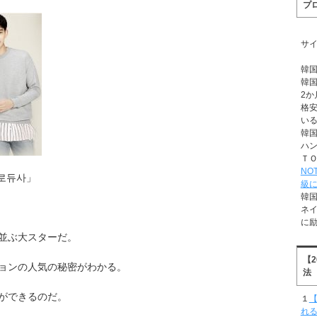
プ
サ
韓
韓
2か
格
い
韓
ハ
Ｔ
NO
프로듀사」
級
韓
ネ
に
並ぶ大スターだ。
【
ョンの人気の秘密がわかる。
法
ができるのだ。
１
【
れ