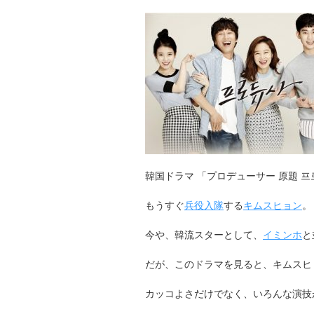
韓国ドラマ 「プロデューサー 原題 
もうすぐ
兵役入隊
する
キムスヒョン
。
今や、韓流スターとして、
イミンホ
と
だが、このドラマを見ると、キムスヒ
カッコよさだけでなく、いろんな演技