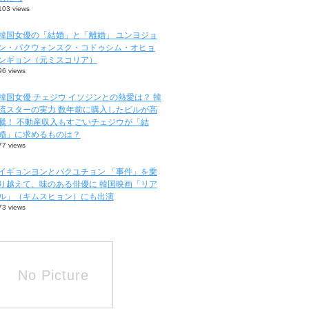
103 views
韓国女優の「結婚」と「離婚」 ユンヨジョ
ン・パクウォンスク・コドゥシム・オヒョ
ンギョン（元ミスコリア）
96 views
韓国女優 チェジウ イソジンとの熱愛は？ 韓
流スターの実力 数年前に購入したビルが高
騰！ 不動産収入もすごいチェジウが「結
婚」に求めるものは？
77 views
イギョンヨンとパクユチョン 「事件」を乗
り越えて、味のある俳優に 韓国映画「リア
ル」（キムスヒョン）にも出演
73 views