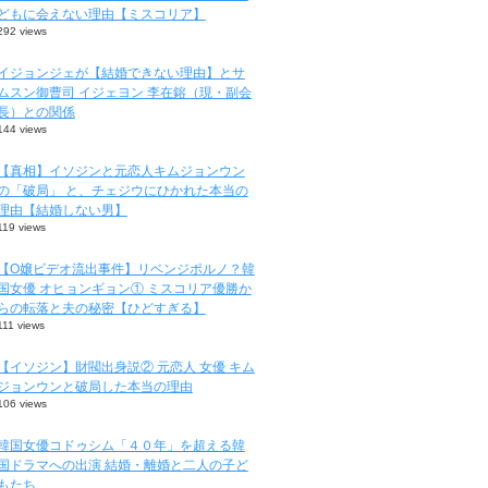
どもに会えない理由【ミスコリア】
292 views
イジョンジェが【結婚できない理由】とサ
ムスン御曹司 イジェヨン 李在鎔（現・副会
長）との関係
144 views
【真相】イソジンと元恋人キムジョンウン
の「破局」 と、チェジウにひかれた本当の
理由【結婚しない男】
119 views
【O嬢ビデオ流出事件】リベンジポルノ？韓
国女優 オヒョンギョン① ミスコリア優勝か
らの転落と夫の秘密【ひどすぎる】
111 views
【イソジン】財閥出身説② 元恋人 女優 キム
ジョンウンと破局した本当の理由
106 views
韓国女優コドゥシム「４０年」を超える韓
国ドラマへの出演 結婚・離婚と二人の子ど
もたち