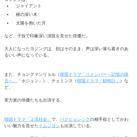
ジャイアント
根の深い木
太陽を抱いた月
など、子役で印象深い演技を見せた俳優だ。
大人になったヨジングは、顔はそのまま、声は深い落ち着きのあ
るいい声になっている。
また、チョングァンリョル（
韓国ドラマ「リメンバー～記憶の彼
方へ」
「ホジュン」）、チェミンス（
韓国ドラマ「砂時計」
）な
ど、
実力派の俳優たちも出演する。
韓国ドラマ「上流社会」
で、
パクヒョンシク
の相手役としてかわ
いい魅力を見せた
イムジヨン
も出演している。