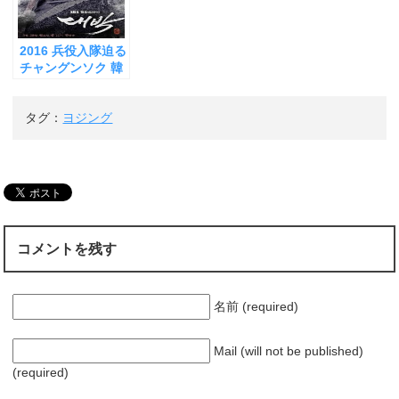
捕につながったそ
った！
き
ま
の「演技力」
す
)
2016 兵役入隊迫る
チャングンソク 韓
国ドラマ「テバ
ク」第４話 イムジ
タグ：
ヨジング
ヨンに一目ぼれ！
そのお腹は意外に
も○○だった？！
コメントを残す
名前 (required)
Mail (will not be published)
(required)