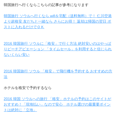
韓国旅行へ行くならこちらの記事が参考になります
韓国旅行 ソウルへ行くなら wifiを宅配（送料無料）で！ 仁川空港
より超格安 友だちと一緒なら さらにお得！ 返却は帰国の翌日 ポ
ストに入れるだけでＯＫ
2016 韓国旅行 ソウルに「格安」で行く方法 絶対安いのはやっぱ
りピーチアビエーション 「タイムセール」を利用すると信じられ
ないくらい安い
2016 韓国旅行 ソウル 「格安」で飛行機を予約する おすすめの方
法
ホテルを格安で予約するなら
2016 韓国 ソウルへの旅行 「格安」ホテルの予約はこのサイトが
おすすめ！「現地払い」なので安心 ホテル選びの最重要ポイン
トは絶対に「立地」