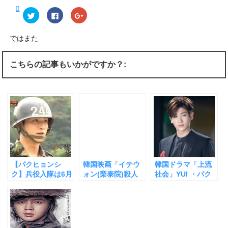
ク
F
ク
リ
a
リ
ッ
c
ッ
ク
e
ク
し
b
し
ではまた
て
o
て
T
o
G
w
k
o
i
で
o
こちらの記事もいかがですか？:
t
共
g
t
有
l
e
す
e
r
る
+
で
に
で
共
は
共
有
ク
有
(
リ
(
新
ッ
新
し
ク
し
い
し
い
ウ
て
ウ
ィ
く
ィ
ン
だ
ン
ド
さ
ド
ウ
い
ウ
【パクヒョンシ
韓国映画「イテウ
韓国ドラマ「上流
で
(
で
開
新
開
ク】兵役入隊は6月
ォン(梨泰院)殺人
社会」YUI ・パク
き
し
き
10日 除隊日は【チ
事件」 チャングン
ヒョンシク 韓国女
ま
い
ま
す
ウ
す
ンチャサナイ （本
ソク（2018年兵役
優だけでなく男優
)
ィ
)
ン
物の男 ）になる】
入隊決定）の英語
も肌が光っている
ド
がうますぎる！ 実
理由 光っているの
ウ
で
話を映画化 犯人逮
は顔だけじゃなか
開