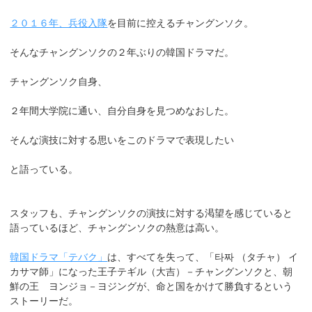
２０１６年、兵役入隊
を目前に控えるチャングンソク。
そんなチャングンソクの２年ぶりの韓国ドラマだ。
チャングンソク自身、
２年間大学院に通い、自分自身を見つめなおした。
そんな演技に対する思いをこのドラマで表現したい
と語っている。
スタッフも、チャングンソクの演技に対する渇望を感じていると
語っているほど、チャングンソクの熱意は高い。
韓国ドラマ「テバク」
は、すべてを失って、「타짜 （タチャ） イ
カサマ師」になった王子テギル（大吉）－チャングンソクと、朝
鮮の王 ヨンジョ－ヨジングが、命と国をかけて勝負するという
ストーリーだ。