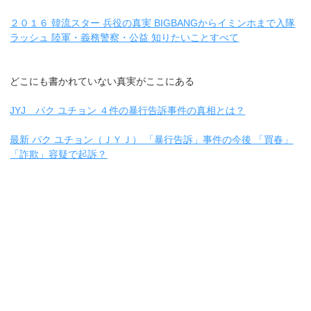
２０１６ 韓流スター 兵役の真実 BIGBANGからイミンホまで入隊
ラッシュ 陸軍・義務警察・公益 知りたいことすべて
どこにも書かれていない真実がここにある
JYJ パク ユチョン ４件の暴行告訴事件の真相とは？
最新 パク ユチョン（ＪＹＪ） 「暴行告訴」事件の今後 「買春」
「詐欺」容疑で起訴？