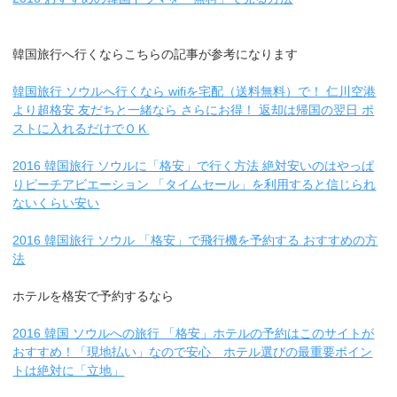
韓国旅行へ行くならこちらの記事が参考になります
韓国旅行 ソウルへ行くなら wifiを宅配（送料無料）で！ 仁川空港
より超格安 友だちと一緒なら さらにお得！ 返却は帰国の翌日 ポ
ストに入れるだけでＯＫ
2016 韓国旅行 ソウルに「格安」で行く方法 絶対安いのはやっぱ
りピーチアビエーション 「タイムセール」を利用すると信じられ
ないくらい安い
2016 韓国旅行 ソウル 「格安」で飛行機を予約する おすすめの方
法
ホテルを格安で予約するなら
2016 韓国 ソウルへの旅行 「格安」ホテルの予約はこのサイトが
おすすめ！「現地払い」なので安心 ホテル選びの最重要ポイン
トは絶対に「立地」