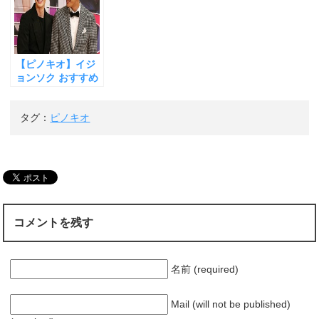
せない】
りません】
ウ
で
開
き
ま
す
)
【ピノキオ】イジ
ョンソク おすすめ
韓国ドラマ キムヨ
ングァンとの身長
タグ：
ピノキオ
差を比較【結論で
す】
コメントを残す
名前 (required)
Mail (will not be published)