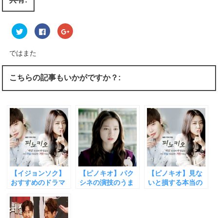
ク
F
ク
リ
a
リ
ッ
c
ッ
ク
e
ク
し
b
し
ではまた
て
o
て
T
o
G
w
k
o
i
で
o
こちらの記事もいかがですか？:
t
共
g
t
有
l
e
す
e
r
る
+
で
に
で
共
は
共
有
ク
有
(
リ
(
新
ッ
新
し
ク
し
い
し
い
ウ
て
ウ
ィ
く
ィ
ン
だ
ン
ド
さ
ド
ウ
い
ウ
【イジョンソク】
【ピノキオ】パク
【ピノキオ】見な
で
(
で
開
新
開
おすすめのドラマ
シネの演技のうま
いと損する本当の
き
し
き
ベスト３【見ない
さはしゃっくり
理由 【イジョンソ
ま
い
ま
す
ウ
す
と損します】
【イジョンソクと
クとパクシネが主
)
ィ
)
ン
の美肌対決も見逃
演とか全く関係あ
ド