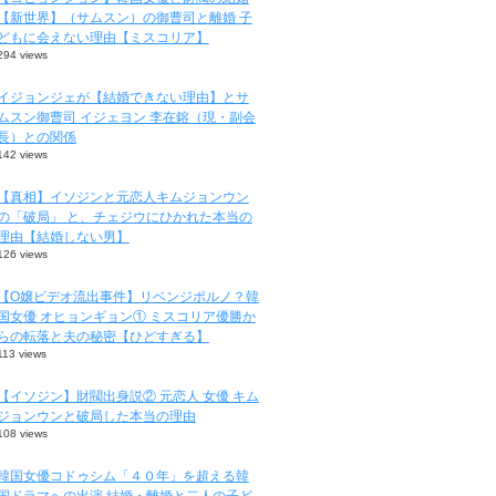
【新世界】（サムスン）の御曹司と離婚 子
どもに会えない理由【ミスコリア】
294 views
イジョンジェが【結婚できない理由】とサ
ムスン御曹司 イジェヨン 李在鎔（現・副会
長）との関係
142 views
【真相】イソジンと元恋人キムジョンウン
の「破局」 と、チェジウにひかれた本当の
理由【結婚しない男】
126 views
【O嬢ビデオ流出事件】リベンジポルノ？韓
国女優 オヒョンギョン① ミスコリア優勝か
らの転落と夫の秘密【ひどすぎる】
113 views
【イソジン】財閥出身説② 元恋人 女優 キム
ジョンウンと破局した本当の理由
108 views
韓国女優コドゥシム「４０年」を超える韓
国ドラマへの出演 結婚・離婚と二人の子ど