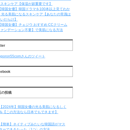
るスキンケア【保湿が超重要です】
【韓国女優】韓国ドラマを100本以上見てわか
 光る美肌になるスキンケア【あなたの常識は
違いだらけ】
【韓国女優】チェジウ おすすめ CCクリーム
ファンデーション不要】で美肌になる方法
tter
oporon55comさんのツイート
cebook
近の投稿
【2024年】韓国女優の光る美肌になるしく
み【この方法なら日本でもできます】
【簡単】ネイティブみたいな韓国語がマス
ターできるたった〈1つ〉の方法