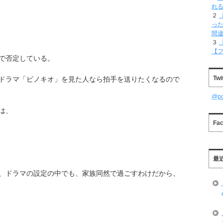
れ
２
った
間
３
【
で否定している。
Twi
ドラマ「ピノキオ」を見た人なら拍手を送りたくなるので
@p
は、
Fa
最
、ドラマの設定の中でも、家族同然で過ごすわけだから、