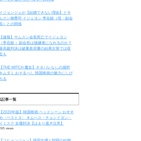
イジョンジェが【結婚できない理由】とサ
ムスン御曹司 イジェヨン 李在鎔（現・副会
長）との関係
【速報】サムスン会長死亡でイジェヨン
（李在鎔 ）副会長は後継者になれるのか？
最高裁判決は破棄差戻審の結果次第では収
監も
【THE WITCH 魔女】ネタバレなしの感想
キムダミ おそるべし 韓国映画の魅力にしび
れる
気記事一覧
【2020年版】韓国映画 ベッドシーン おすす
め〈ベスト３〉 キムヘス・チョンドヨン・
イミスク 女優対決【はまり過ぎ注意】
295 views
【コヒョンジョン】韓国女優と財閥の結婚