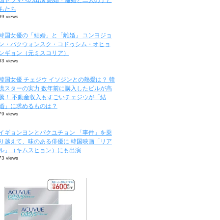
もたち
99 views
韓国女優の「結婚」と「離婚」 ユンヨジョ
ン・パクウォンスク・コドゥシム・オヒョ
ンギョン（元ミスコリア）
93 views
韓国女優 チェジウ イソジンとの熱愛は？ 韓
流スターの実力 数年前に購入したビルが高
騰！ 不動産収入もすごいチェジウが「結
婚」に求めるものは？
79 views
イギョンヨンとパクユチョン 「事件」を乗
り越えて、味のある俳優に 韓国映画「リア
ル」（キムスヒョン）にも出演
73 views