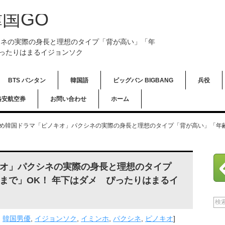
国GO
シネの実際の身長と理想のタイプ「背が高い」「年
ぴったりはまるイジョンソク
BTS バンタン
韓国語
ビッグバン BIGBANG
兵役
格安航空券
お問い合わせ
ホーム
め韓国ドラマ「ピノキオ」パクシネの実際の身長と理想のタイプ「背が高い」「年齢
オ」パクシネの実際の身長と理想のタイプ
まで」OK！ 年下はダメ ぴったりはまるイ
,
韓国男優
,
イジョンソク
,
イミンホ
,
パクシネ
,
ピノキオ
]