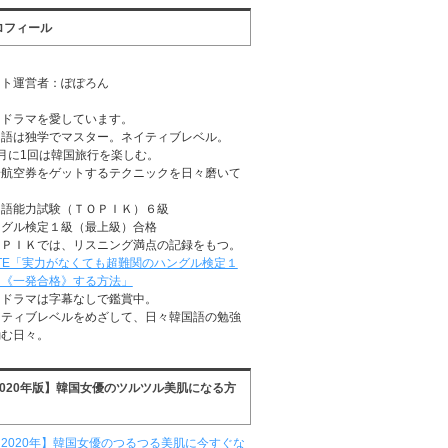
ロフィール
イト運営者：ぽぽろん
国ドラマを愛しています。
国語は独学でマスター。ネイティブレベル。
月に1回は韓国旅行を楽しむ。
安航空券をゲットするテクニックを日々磨いて
る
国語能力試験（ＴＯＰＩＫ）６級
ングル検定１級（最上級）合格
ＯＰＩＫでは、リスニング満点の記録をもつ。
TE「実力がなくても超難関のハングル検定１
に《一発合格》する方法」
国ドラマは字幕なしで鑑賞中。
イティブレベルをめざして、日々韓国語の勉強
励む日々。
2020年版】韓国女優のツルツル美肌になる方
2020年】韓国女優のつるつる美肌に今すぐな