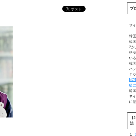
プ
サ
韓
韓
2か
格
い
韓
ハ
Ｔ
NO
級
韓
ネ
に
【
法
１
【