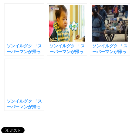
で
に
で
共
は
共
有
ク
有
(
リ
(
新
ッ
新
し
ク
し
い
し
い
ウ
て
ウ
ィ
く
ィ
ン
だ
ン
ド
さ
ド
ウ
い
ウ
ソンイルグク 「ス
ソンイルグク 「ス
ソンイルグク 「ス
で
(
で
開
新
開
ーパーマンが帰っ
ーパーマンが帰っ
ーパーマンが帰っ
き
し
き
て来た」 三つ子
て来た」 かわいい
て来た」 かわいい
ま
い
ま
す
ウ
す
（テハン・ミング
三つ子（テハン・
テハン・ミング
)
ィ
)
ン
ク・マンセ）の子
ミングク・マン
ク・マンセ「降
ド
育てで人気爆発！
セ）たち サラン親
板」確定 ！最後の
ウ
で
韓国ドラマ「チャ
子とテールスープ
撮影終了 韓国ドラ
開
ンヨンシル」主演
を食べに行く！ 号
マ「チャンヨンシ
き
ま
を勝ち取る
泣 ミングク その
ル」に全力 俳優と
す
「涙の理由」と
して活躍の道へ
)
ソンイルグク 「ス
は？
ーパーマンが帰っ
て来た」 かわい
い三つ子（テハ
ン・ミングク・マ
ンセ） アッパ（父
親）としての魅力