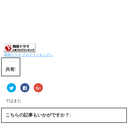
韓国ドラマ ブログランキングへ
共有:
ク
F
ク
リ
a
リ
ッ
c
ッ
ク
e
ク
し
b
し
ではまた
て
o
て
T
o
G
w
k
o
i
で
o
こちらの記事もいかがですか？:
t
共
g
t
有
l
e
す
e
r
る
+