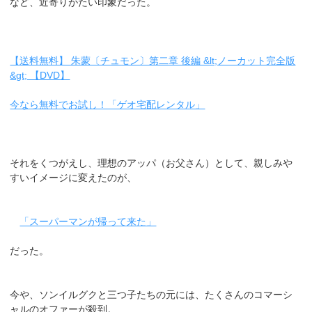
など、近寄りがたい印象だった。
【送料無料】 朱蒙〔チュモン〕第二章 後編 &lt;ノーカット完全版
&gt; 【DVD】
今なら無料でお試し！「ゲオ宅配レンタル」
それをくつがえし、理想のアッパ（お父さん）として、親しみや
すいイメージに変えたのが、
「スーパーマンが帰って来た」
だった。
今や、ソンイルグクと三つ子たちの元には、たくさんのコマーシ
ャルのオファーが殺到。