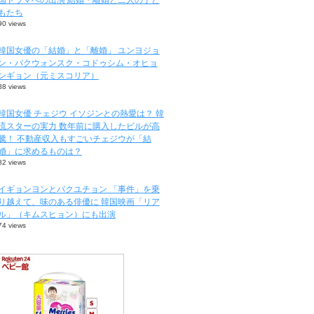
もたち
90 views
韓国女優の「結婚」と「離婚」 ユンヨジョ
ン・パクウォンスク・コドゥシム・オヒョ
ンギョン（元ミスコリア）
88 views
韓国女優 チェジウ イソジンとの熱愛は？ 韓
流スターの実力 数年前に購入したビルが高
騰！ 不動産収入もすごいチェジウが「結
婚」に求めるものは？
82 views
イギョンヨンとパクユチョン 「事件」を乗
り越えて、味のある俳優に 韓国映画「リア
ル」（キムスヒョン）にも出演
74 views