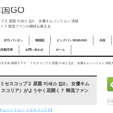
国GO
ップ２ 原題 미세스 캅2」 女優キムソンリョン 演技
く？ 韓流ファンの期待も集まる
BTS バンタン
韓国語
ビッグバン BIGBANG
兵役
格安航空券
お問い合わせ
ホーム
6 おすすめ 韓国ドラマ 「ミセスコップ２ 原題 미세스 캅2」 女優キムソンリョン 
 「ミセスコップ２ 原題 미세스 캅2」 女優キム
ミスコリア）がようやく花開く？ 韓流ファン
キムソンリョン
,
ミセスコップ２
]