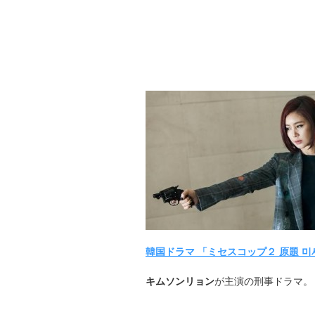
韓国ドラマ 「ミセスコップ２ 原題 미
キムソンリョン
が主演の刑事ドラマ。