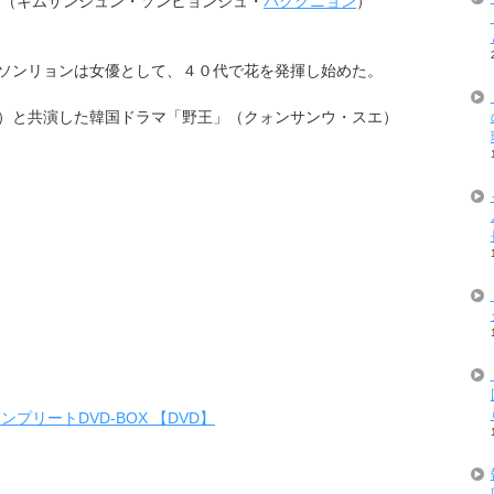
（キムサンジュン・ソンヒョンジュ・
パククニョン
）
ソンリョンは女優として、４０代で花を発揮し始めた。
）と共演した韓国ドラマ「野王」（クォンサンウ・スエ）
プリートDVD-BOX 【DVD】