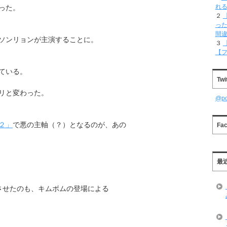
れ
った。
２
った
間
ソンリョンが主演することに。
３
【
ている。
Twi
リと変わった。
@p
２」
で悪の主軸（？）となるのが、あの
Fa
最
させたのも、キムボムの登場による