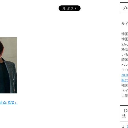
プ
サ
韓
韓
2か
格
い
韓
ハ
Ｔ
NO
級
韓
ネ
に
세스 캅2」
【
法
１
【