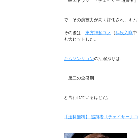
韓国ドラマ 「チェイサー 追跡者」
で、その演技力が高く評価され、キム
その後は、
東方神起ユノ
（
兵役入隊
中
も大ヒットした。
キムソンリョン
の活躍ぶりは、
第二の全盛期
と言われているほどだ。
【送料無料】 追跡者〔チェイサー〕コン