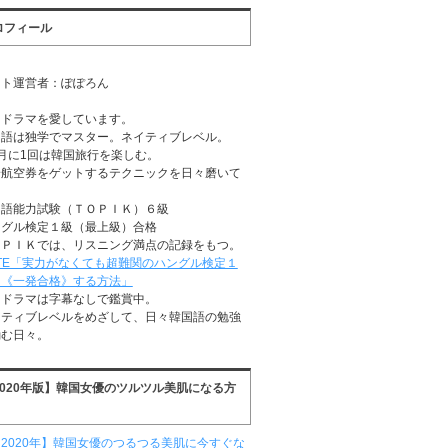
ロフィール
イト運営者：ぽぽろん
国ドラマを愛しています。
国語は独学でマスター。ネイティブレベル。
月に1回は韓国旅行を楽しむ。
安航空券をゲットするテクニックを日々磨いて
る
国語能力試験（ＴＯＰＩＫ）６級
ングル検定１級（最上級）合格
ＯＰＩＫでは、リスニング満点の記録をもつ。
TE「実力がなくても超難関のハングル検定１
に《一発合格》する方法」
国ドラマは字幕なしで鑑賞中。
イティブレベルをめざして、日々韓国語の勉強
励む日々。
2020年版】韓国女優のツルツル美肌になる方
2020年】韓国女優のつるつる美肌に今すぐな