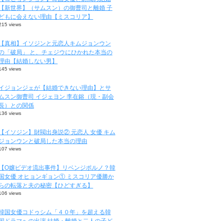
【新世界】（サムスン）の御曹司と離婚 子
どもに会えない理由【ミスコリア】
215 views
【真相】イソジンと元恋人キムジョンウン
の「破局」 と、チェジウにひかれた本当の
理由【結婚しない男】
145 views
イジョンジェが【結婚できない理由】とサ
ムスン御曹司 イジェヨン 李在鎔（現・副会
長）との関係
136 views
【イソジン】財閥出身説② 元恋人 女優 キム
ジョンウンと破局した本当の理由
107 views
【O嬢ビデオ流出事件】リベンジポルノ？韓
国女優 オヒョンギョン① ミスコリア優勝か
らの転落と夫の秘密【ひどすぎる】
106 views
韓国女優コドゥシム「４０年」を超える韓
国ドラマへの出演 結婚・離婚と二人の子ど