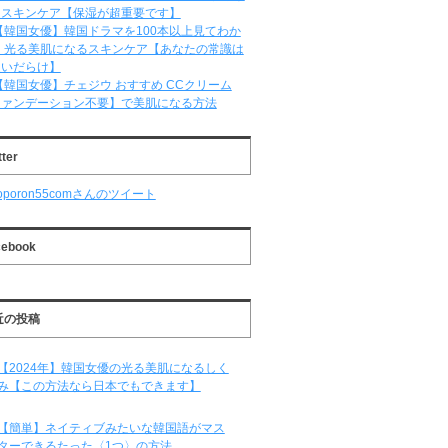
るスキンケア【保湿が超重要です】
【韓国女優】韓国ドラマを100本以上見てわか
 光る美肌になるスキンケア【あなたの常識は
違いだらけ】
【韓国女優】チェジウ おすすめ CCクリーム
ファンデーション不要】で美肌になる方法
tter
oporon55comさんのツイート
cebook
近の投稿
【2024年】韓国女優の光る美肌になるしく
み【この方法なら日本でもできます】
【簡単】ネイティブみたいな韓国語がマス
ターできるたった〈1つ〉の方法