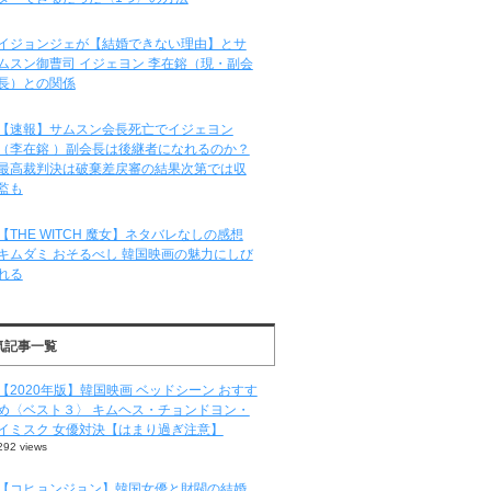
イジョンジェが【結婚できない理由】とサ
ムスン御曹司 イジェヨン 李在鎔（現・副会
長）との関係
【速報】サムスン会長死亡でイジェヨン
（李在鎔 ）副会長は後継者になれるのか？
最高裁判決は破棄差戻審の結果次第では収
監も
【THE WITCH 魔女】ネタバレなしの感想
キムダミ おそるべし 韓国映画の魅力にしび
れる
気記事一覧
【2020年版】韓国映画 ベッドシーン おすす
め〈ベスト３〉 キムヘス・チョンドヨン・
イミスク 女優対決【はまり過ぎ注意】
292 views
【コヒョンジョン】韓国女優と財閥の結婚