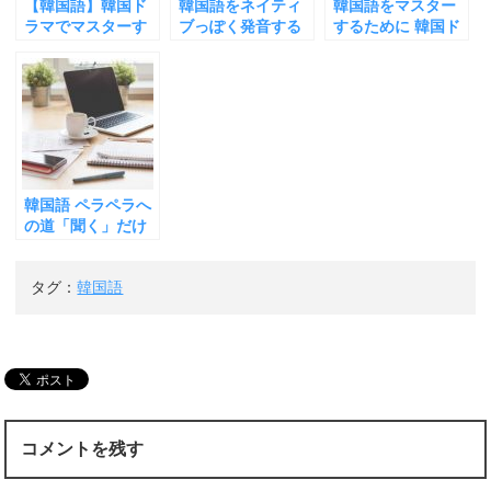
【韓国語】韓国ド
韓国語をネイティ
韓国語をマスター
で
(
で
開
新
開
ラマでマスターす
ブっぽく発音する
するために 韓国ド
き
し
き
るために必要なも
コツ① 韓国ドラマ
ラマにはまった
ま
い
ま
す
ウ
す
の 【リピート機能
「キリ 錐」を見て
ら、「字幕なし」
)
ィ
)
ン
のないレコーダー
いて気づいた 発音
で韓国ドラマを見
ド
はゴミ】
より大切な 「イン
ることにチャレン
ウ
で
トネーション」
ジしてみよう
開
き
ま
す
)
韓国語 ペラペラへ
の道「聞く」だけ
で「発音」しない
人は 上達しない！
タグ：
韓国語
最初に「韓国語の
基礎」をガッチリ
固めて 「ネイティ
ブレベル」を目指
そう
コメントを残す