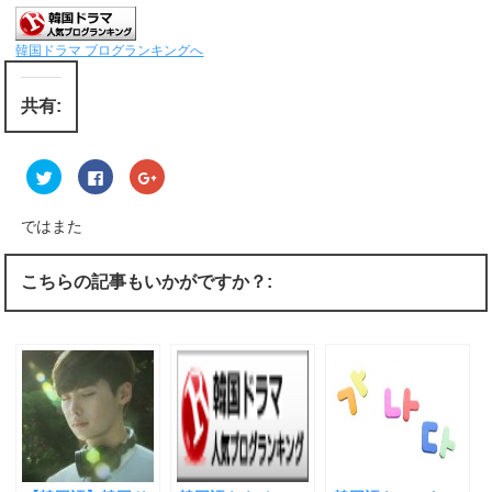
韓国ドラマ ブログランキングへ
共有:
ク
F
ク
リ
a
リ
ッ
c
ッ
ク
e
ク
し
b
し
ではまた
て
o
て
T
o
G
w
k
o
i
で
o
こちらの記事もいかがですか？:
t
共
g
t
有
l
e
す
e
r
る
+
で
に
で
共
は
共
有
ク
有
(
リ
(
新
ッ
新
し
ク
し
い
し
い
ウ
て
ウ
ィ
く
ィ
ン
だ
ン
ド
さ
ド
ウ
い
ウ