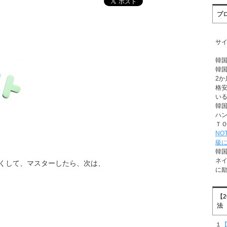
プ
サ
韓
韓
2か
格
い
韓
ハ
Ｔ
NO
級
韓
ネ
くして、マスターしたら、次は、
に
【
法
１
【