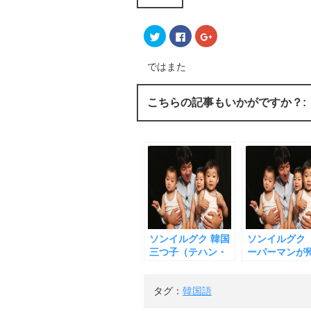
ク
F
ク
リ
a
リ
ッ
c
ッ
ク
e
ク
し
b
し
ではまた
て
o
て
T
o
G
w
k
o
i
で
o
こちらの記事もいかがですか？:
t
共
g
t
有
l
e
す
e
r
る
+
で
に
で
共
は
共
有
ク
有
(
リ
(
新
ッ
新
し
ク
し
い
し
い
ウ
て
ウ
ィ
く
ィ
ン
だ
ン
ド
さ
ド
ウ
い
ウ
ソンイルグク 韓国
ソンイルグク 
で
(
で
開
新
開
三つ子（テハン・
ーパーマンが
き
し
き
ミングク・マン
て来た」 韓国
ま
い
ま
す
ウ
す
セ） 子育てのすご
子（テハン・
)
ィ
)
タグ：
韓国語
ン
さが証明された
グク・マンセ）
ド
日 「スーパーマ
育てはたいへ
ウ