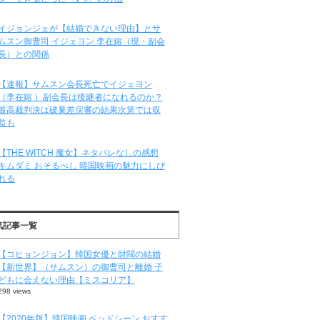
イジョンジェが【結婚できない理由】とサ
ムスン御曹司 イジェヨン 李在鎔（現・副会
長）との関係
【速報】サムスン会長死亡でイジェヨン
（李在鎔 ）副会長は後継者になれるのか？
最高裁判決は破棄差戻審の結果次第では収
監も
【THE WITCH 魔女】ネタバレなしの感想
キムダミ おそるべし 韓国映画の魅力にしび
れる
気記事一覧
【コヒョンジョン】韓国女優と財閥の結婚
【新世界】（サムスン）の御曹司と離婚 子
どもに会えない理由【ミスコリア】
298 views
【2020年版】韓国映画 ベッドシーン おすす