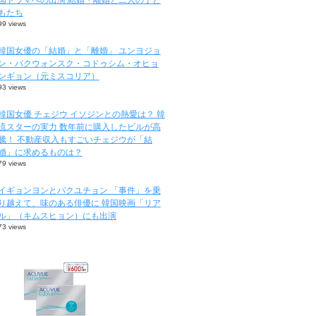
もたち
99 views
韓国女優の「結婚」と「離婚」 ユンヨジョ
ン・パクウォンスク・コドゥシム・オヒョ
ンギョン（元ミスコリア）
93 views
韓国女優 チェジウ イソジンとの熱愛は？ 韓
流スターの実力 数年前に購入したビルが高
騰！ 不動産収入もすごいチェジウが「結
婚」に求めるものは？
79 views
イギョンヨンとパクユチョン 「事件」を乗
り越えて、味のある俳優に 韓国映画「リア
ル」（キムスヒョン）にも出演
73 views