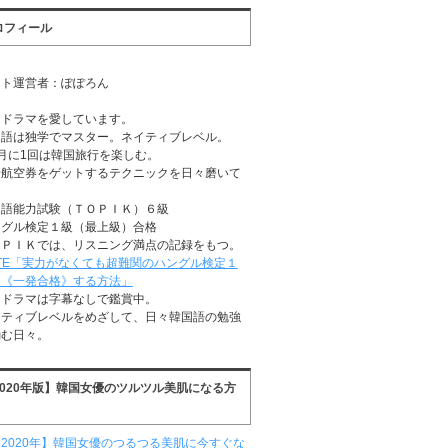
ロフィール
イト運営者：ぽぽろん
国ドラマを愛しています。
国語は独学でマスター。ネイティブレベル。
月に1回は韓国旅行を楽しむ。
安航空券をゲットするテクニックを日々磨いて
る
国語能力試験（ＴＯＰＩＫ）６級
ングル検定１級（最上級）合格
ＯＰＩＫでは、リスニング満点の記録をもつ。
TE「実力がなくても超難関のハングル検定１
に《一発合格》する方法」
国ドラマは字幕なしで鑑賞中。
イティブレベルをめざして、日々韓国語の勉強
励む日々。
2020年版】韓国女優のツルツル美肌になる方
2020年】韓国女優のつるつる美肌に今すぐな