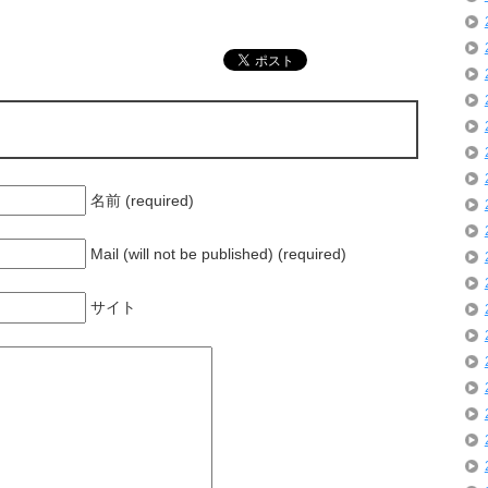
いメ
スピードで伸びて
ハン・ミングク・
いる「理由」
マンセ） の子育て
いつも子どもの立
場に立つ「大人」
の魅力
名前 (required)
Mail (will not be published) (required)
サイト