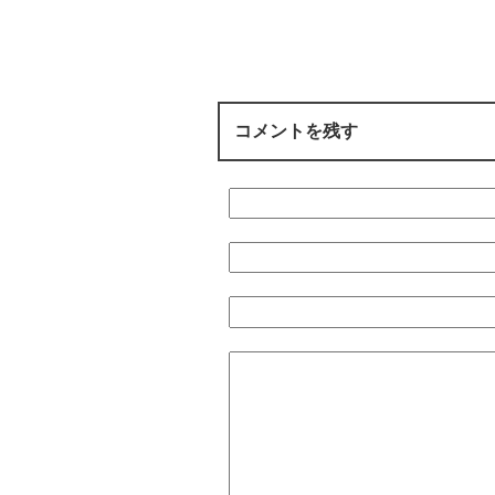
で
ンが帰って来た」
けど兄弟が多
開
リットがある
き
ま
す
)
コメントを残す