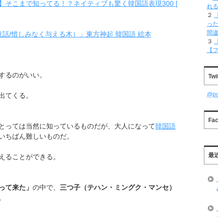
そこまで知ってる！？ネイティブも驚く韓国語表現300 [
れ
２
った
間
童話/惜しみなく与える木）」東方神起 韓国語 絵本
３
【
するのがいい。
Twi
@p
出てくる。
Fa
とっては当然に知っているものだが、大人になって
韓国語
いちばん難しいものだ。
最
えることができる。
って来た」
の中で、
三つ子（テハン・ミングク・マンセ）
。