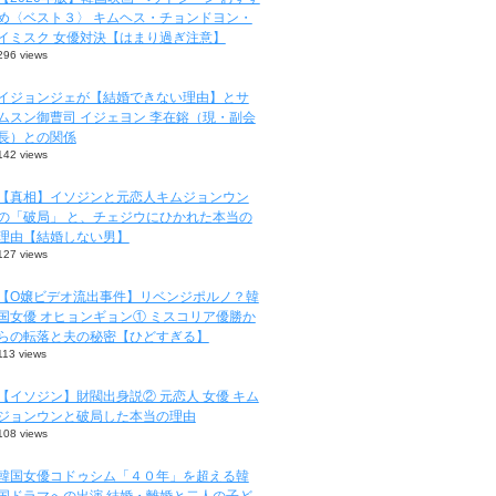
め〈ベスト３〉 キムヘス・チョンドヨン・
イミスク 女優対決【はまり過ぎ注意】
296 views
イジョンジェが【結婚できない理由】とサ
ムスン御曹司 イジェヨン 李在鎔（現・副会
長）との関係
142 views
【真相】イソジンと元恋人キムジョンウン
の「破局」 と、チェジウにひかれた本当の
理由【結婚しない男】
127 views
【O嬢ビデオ流出事件】リベンジポルノ？韓
国女優 オヒョンギョン① ミスコリア優勝か
らの転落と夫の秘密【ひどすぎる】
113 views
【イソジン】財閥出身説② 元恋人 女優 キム
ジョンウンと破局した本当の理由
108 views
韓国女優コドゥシム「４０年」を超える韓
国ドラマへの出演 結婚・離婚と二人の子ど