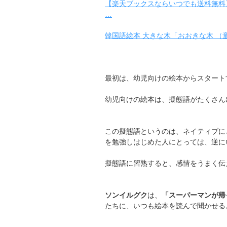
【楽天ブックスならいつでも送料無料】
…
韓国語絵本 大きな木「おおきな木 （
最初は、幼児向けの絵本からスタート
幼児向けの絵本は、擬態語がたくさん
この擬態語というのは、ネイティブに
を勉強しはじめた人にとっては、逆に
擬態語に習熟すると、感情をうまく伝
ソンイルグク
は、
「スーパーマンが帰
たちに、いつも絵本を読んで聞かせる