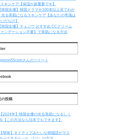
るスキンケア【保湿が超重要です】
【韓国女優】韓国ドラマを100本以上見てわか
 光る美肌になるスキンケア【あなたの常識は
違いだらけ】
【韓国女優】チェジウ おすすめ CCクリーム
ファンデーション不要】で美肌になる方法
tter
oporon55comさんのツイート
cebook
近の投稿
【2024年】韓国女優の光る美肌になるしく
み【この方法なら日本でもできます】
【簡単】ネイティブみたいな韓国語がマス
ターできるたった〈1つ〉の方法