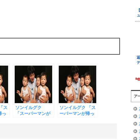
ア
「ス
ソンイルグク
ソンイルグク 「ス
帰っ
「スーパーマンが
ーパーマンが帰っ
 三つ
帰って来た」 三つ
て来た」 を見た
ミン
子（テハン・ミン
ら、誰もがソンイ
 子
グク・マンセ）の
ルグクのファンに
んだ
韓国語力がすごい
なる！ 三つ子（テ