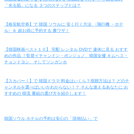
「光る肌」になる ３つのステップとは？
【格安航空券】で 韓国 ソウルに 安く行く方法 〈飛行機 ・ホテ
ル〉を 超お得に予約する 裏ワザ！
【韓国映画ベスト１０】 宅配 レンタル DVDで 連休に見る おすす
めの作品 ！監督イチャンドン・ポンジュノ、韓国女優 キムヘス・
チョンドヨン、そしてソンガンホ
【スカパー！】で 韓国ドラマ 料金はいくら？視聴方法は？ どのチ
ャンネルを選べばいいかわからない！？ そんな迷えるあなたに お
すすめの 韓流 番組の選び方を紹介します！
韓国ソウル ホテルの予約は安心の「現地払い」で