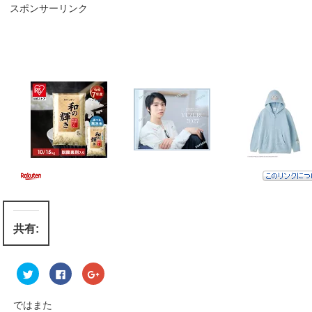
スポンサーリンク
共有:
ク
F
ク
リ
a
リ
ッ
c
ッ
ク
e
ク
し
b
し
ではまた