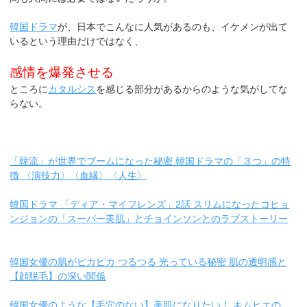
韓国ドラマ
が、日本でこんなに人気があるのも、イケメンが出て
いるという理由だけではなく、
感情を爆発させる
ところに
カタルシス
を感じる部分があるからのような気がしてな
らない。
「韓流」が世界でブームになった秘密 韓国ドラマの「３つ」の特
徴 〈演技力〉〈血縁〉〈人生〉
韓国ドラマ 「ディア・マイフレンズ」2話 スリムになったコヒョ
ンジョンの「スーパー美肌」とチョインソンとのラブストーリー
韓国女優の肌がピカピカ つるつる 光っている秘密 肌の透明感と
【顔脱毛】の深い関係
韓国女優のような【毛穴のない】美肌になりたい！ キムヒエの