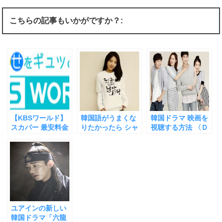
て
o
て
T
o
G
w
k
o
i
で
o
こちらの記事もいかがですか？:
t
共
g
t
有
l
e
す
e
r
る
+
で
に
で
共
は
共
有
ク
有
(
リ
(
新
ッ
新
し
ク
し
い
し
い
ウ
て
ウ
ィ
く
ィ
ン
だ
ン
ド
さ
ド
ウ
い
ウ
【KBSワールド】
韓国語がうまくな
韓国ドラマ 映画を
で
(
で
開
新
開
スカパー 最安料金
りたかったら シャ
視聴する方法 〈Ｄ
き
し
き
韓流チャンネル で
ドーイング！【1日
ＶＤレンタル 〉で
ま
い
ま
す
ウ
す
韓国ドラマを見る
たった10分】で ネ
【韓国語字幕】を
)
ィ
)
ン
方法【迷ったらコ
イティブの発音が
利用すると 超便利
ド
レ】
カンタンに身につ
な理由〈 スカパー
ウ
で
く〈超〉効果的な
韓流チャンネル〉
開
方法
〈 動画配信サービ
き
ま
ス 〉をしのぐメリ
す
ットとは？
)
ユアインの新しい
韓国ドラマ「六龍