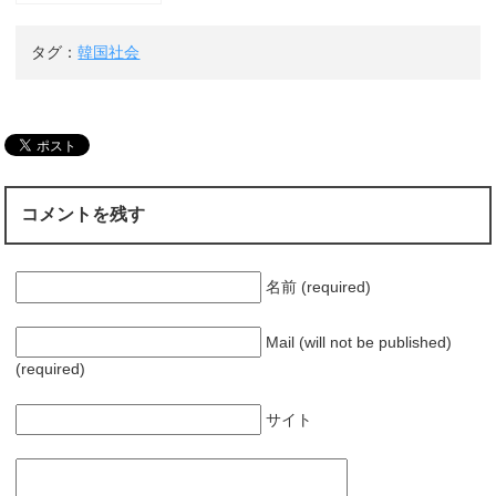
が飛ぶ」実在の歴
史上の人物 イバン
タグ：
韓国社会
ウォン（李芳遠）
の若かりし頃をえ
がく
コメントを残す
名前 (required)
Mail (will not be published)
(required)
サイト