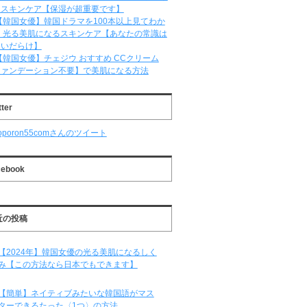
るスキンケア【保湿が超重要です】
【韓国女優】韓国ドラマを100本以上見てわか
 光る美肌になるスキンケア【あなたの常識は
違いだらけ】
【韓国女優】チェジウ おすすめ CCクリーム
ファンデーション不要】で美肌になる方法
tter
oporon55comさんのツイート
cebook
近の投稿
【2024年】韓国女優の光る美肌になるしく
み【この方法なら日本でもできます】
【簡単】ネイティブみたいな韓国語がマス
ターできるたった〈1つ〉の方法