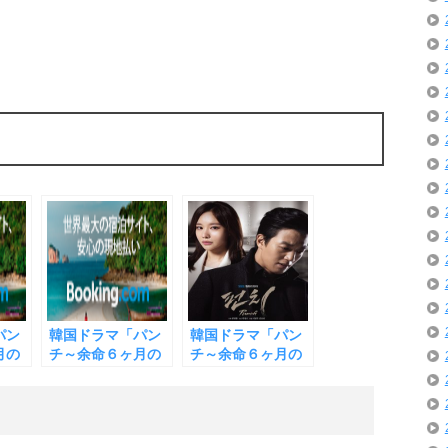
パン
韓国ドラマ「パン
韓国ドラマ「パン
月の
チ～余命６ヶ月の
チ～余命６ヶ月の
キム
奇跡」１１話 キム
奇跡」第10話 キ
ソン
レウォンの病気を
ムレウォンの「時
をと
知る母のソンオク
間がない」という
ーム
スク 親子の会話が
言葉に元妻キムア