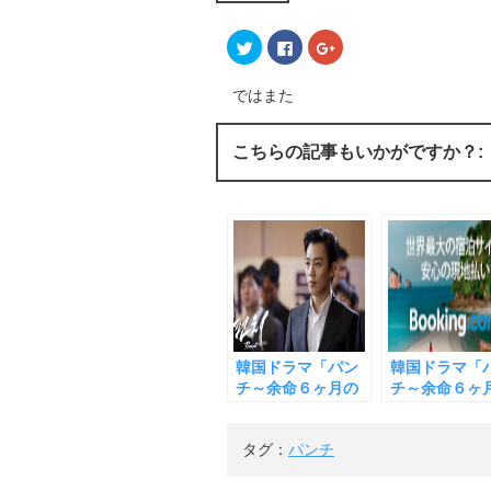
ク
F
ク
リ
a
リ
ッ
c
ッ
ク
e
ク
し
b
し
ではまた
て
o
て
T
o
G
w
k
o
i
で
o
こちらの記事もいかがですか？:
t
共
g
t
有
l
e
す
e
r
る
+
で
に
で
共
は
共
有
ク
有
(
リ
(
新
ッ
新
し
ク
し
い
し
い
ウ
て
ウ
ィ
く
ィ
ン
だ
ン
ド
さ
ド
ウ
い
ウ
韓国ドラマ「パン
韓国ドラマ「
で
(
で
開
新
開
チ～余命６ヶ月の
チ～余命６ヶ
き
し
き
奇跡」第５話 キム
奇跡」１１話 
ま
い
ま
す
ウ
す
レウォンは詩
レウォンは母
)
ィ
)
タグ：
パンチ
ン
（「落花」）を引
オクスクの手
ド
用してチェミョン
りハンドクリ
ウ
で