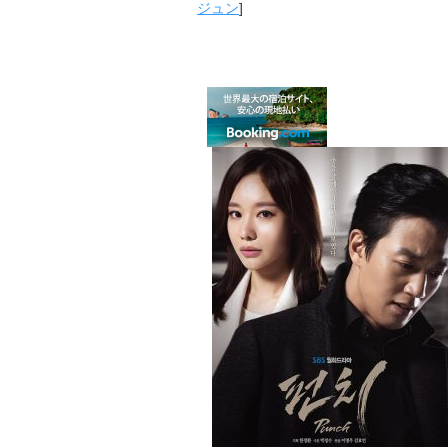
ジュン
]