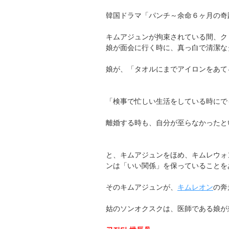
韓国ドラマ「パンチ～余命６ヶ月の奇
キムアジュンが拘束されている間、ク
娘が面会に行く時に、真っ白で清潔な
娘が、「タオルにまでアイロンをあて
「検事で忙しい生活をしている時にで
離婚する時も、自分が至らなかったと
と、キムアジュンをほめ、キムレウォ
ンは「いい関係」を保っていることを
そのキムアジュンが、
キムレオン
の奔
姑のソンオクスクは、医師である娘が