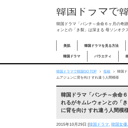
韓国ドラマで韓
韓国ドラマ「パンチ～余命６ヶ月の奇
ォンとの「き裂」は深まる 母ソンオク
美肌
韓国ドラマを見る方法
韓国ドラマ
バラエティ
韓国ドラマで韓国GO TOP
投稿
韓国ド
ムアジュンに背を向け すれ違う人間模様
韓国ドラマ「パンチ～余命６
れるがキムレウォンとの「き
に背を向け すれ違う人間模
2015年10月29日
[
韓国ドラマ
,
韓国女優