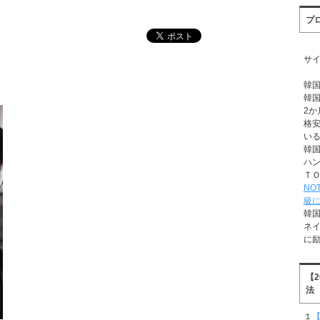
プ
サ
韓
韓
2か
格
い
韓
ハ
Ｔ
NO
級
韓
ネ
に
【
法
１
【