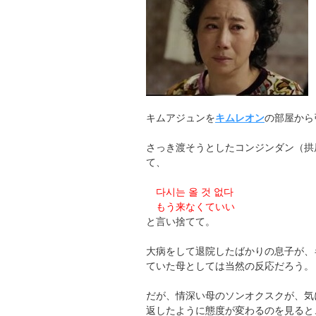
キムアジュンを
キムレオン
の部屋から
さっき渡そうとしたコンジンダン（拱
て、
다시는 올 것 없다
もう来なくていい
と言い捨てて。
大病をして退院したばかりの息子が、
ていた母としては当然の反応だろう。
だが、情深い母のソンオクスクが、気
返したように態度が変わるのを見ると