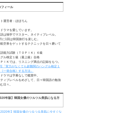
ロフィール
イト運営者：ぽぽろん
国ドラマを愛しています。
国語は独学でマスター。ネイティブレベル。
月に1回は韓国旅行を楽しむ。
安航空券をゲットするテクニックを日々磨いて
る
国語能力試験（ＴＯＰＩＫ）６級
ングル検定１級（最上級）合格
ＯＰＩＫでは、リスニング満点の記録をもつ。
TE「実力がなくても超難関のハングル検定１
に《一発合格》する方法」
国ドラマは字幕なしで鑑賞中。
イティブレベルをめざして、日々韓国語の勉強
励む日々。
2020年版】韓国女優のツルツル美肌になる方
2020年】韓国女優のつるつる美肌に今すぐな