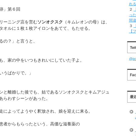
れ
跡」第６回
２
った
間
リーニング店を営む
ソンオクスク
（キムレオンの母）は、
３
タオルに１枚１枚アイロンをあてて、もたせる。
【
るの？」と言うと、
Twi
@p
も、家の中をいつもきれいにしていた子よ。
いうばかりで。」
Fa
ンと離婚した後でも、姑であるソンオクスクとキムアジュ
最
あらわすシーンがあった。
走によってようやく釈放され、娘を迎えに来る。
患者からもらったという、高価な滋養薬の