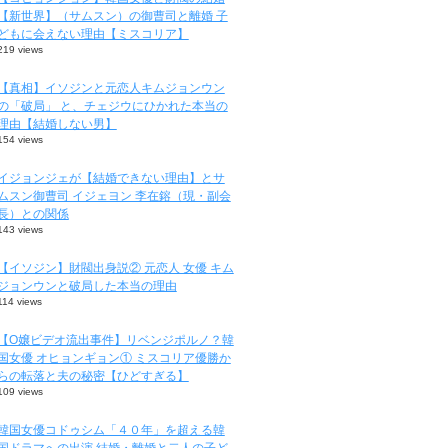
【新世界】（サムスン）の御曹司と離婚 子
どもに会えない理由【ミスコリア】
219 views
【真相】イソジンと元恋人キムジョンウン
の「破局」 と、チェジウにひかれた本当の
理由【結婚しない男】
154 views
イジョンジェが【結婚できない理由】とサ
ムスン御曹司 イジェヨン 李在鎔（現・副会
長）との関係
143 views
【イソジン】財閥出身説② 元恋人 女優 キム
ジョンウンと破局した本当の理由
114 views
【O嬢ビデオ流出事件】リベンジポルノ？韓
国女優 オヒョンギョン① ミスコリア優勝か
らの転落と夫の秘密【ひどすぎる】
109 views
韓国女優コドゥシム「４０年」を超える韓
国ドラマへの出演 結婚・離婚と二人の子ど