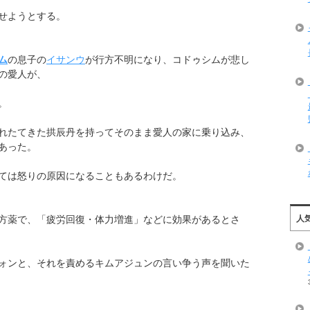
せようとする。
ム
の息子の
イサンウ
が行方不明になり、コドゥシムが悲し
の愛人が、
。
れたてきた拱辰丹を持ってそのまま愛人の家に乗り込み、
あった。
ては怒りの原因になることもあるわけだ。
人
方薬で、「疲労回復・体力増進」などに効果があるとさ
ォンと、それを責めるキムアジュンの言い争う声を聞いた