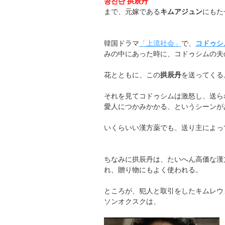
공진단 拱辰丹
まで、元嫁である
キムアジュン
にもた
韓国ドラマ
「上流社会」
で、
コドゥシ
みの中にあった時に、コドゥシムの夫
花とともに、この
拱辰丹
を送ってくる
それを見てコドゥシムは激怒し、送ら
愛人につかみかかる、というシーンが
いくらいい漢方薬でも、送り主によっ
ちなみに拱辰丹は、たいへん高価な漢
れ、贈り物にもよく使われる。
ところが、犯人と取引をしたキムレウ
ソンオクスクは、