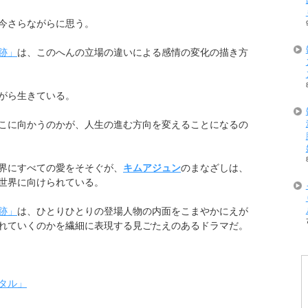
今さらながらに思う。
跡」
は、このへんの立場の違いによる感情の変化の描き方
がら生きている。
こに向かうのかが、人生の進む方向を変えることになるの
界にすべての愛をそそぐが、
キムアジュン
のまなざしは、
世界に向けられている。
跡」
は、ひとりひとりの登場人物の内面をこまやかにえが
れていくのかを繊細に表現する見ごたえのあるドラマだ。
タル」