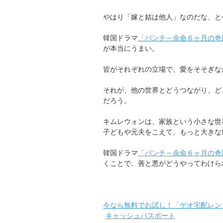
やはり「嫁と姑は他人」なのだな、と
韓国ドラマ
「パンチ～余命６ヶ月の奇
が本当にうまい。
皆がそれぞれの立場で、愛をそそぎな
それが、他の世界とどうつながり、ど
だろう。
キムレウォンは、家族という小さな世
子どもや元夫をこえて、もっと大きな
韓国ドラマ
「パンチ～余命６ヶ月の奇
くことで、善と悪がどうやってわけら
今なら無料でお試し！「ゲオ宅配レン
キャッシュパスポート