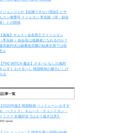
イジョンジェが【結婚できない理由】とサ
ムスン御曹司 イジェヨン 李在鎔（現・副会
長）との関係
【速報】サムスン会長死亡でイジェヨン
（李在鎔 ）副会長は後継者になれるのか？
最高裁判決は破棄差戻審の結果次第では収
監も
【THE WITCH 魔女】ネタバレなしの感想
キムダミ おそるべし 韓国映画の魅力にしび
れる
気記事一覧
【2020年版】韓国映画 ベッドシーン おすす
め〈ベスト３〉 キムヘス・チョンドヨン・
イミスク 女優対決【はまり過ぎ注意】
300 views
【コヒョンジョン】韓国女優と財閥の結婚