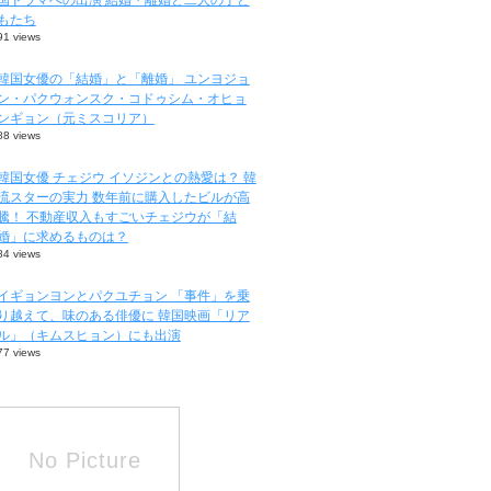
もたち
91 views
韓国女優の「結婚」と「離婚」 ユンヨジョ
ン・パクウォンスク・コドゥシム・オヒョ
ンギョン（元ミスコリア）
88 views
韓国女優 チェジウ イソジンとの熱愛は？ 韓
流スターの実力 数年前に購入したビルが高
騰！ 不動産収入もすごいチェジウが「結
婚」に求めるものは？
84 views
イギョンヨンとパクユチョン 「事件」を乗
り越えて、味のある俳優に 韓国映画「リア
ル」（キムスヒョン）にも出演
77 views