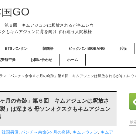
国GO
跡」第６回 キムアジュンは釈放されるがキムレウ
スクもキムアジュンに背を向け すれ違う人間模様
BTS バンタン
韓国語
ビッグバン BIGBANG
兵役
格安航空券
お問い合わせ
ホーム
ラマ「パンチ～余命６ヶ月の奇跡」第６回 キムアジュンは釈放されるがキムレウ
ヶ月の奇跡」第６回 キムアジュンは釈放さ
裂」は深まる 母ソンオクスクもキムアジュン
様
,
韓国男優
,
パンチ～余命6ヶ月の奇跡
,
キムレウォン
,
キムア