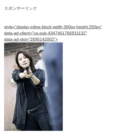
スポンサーリンク
style="display:inline-block;width:300px;height:250px"
data-ad-client="ca-pub-4347461766931132"
data-ad-slot="2695142002">