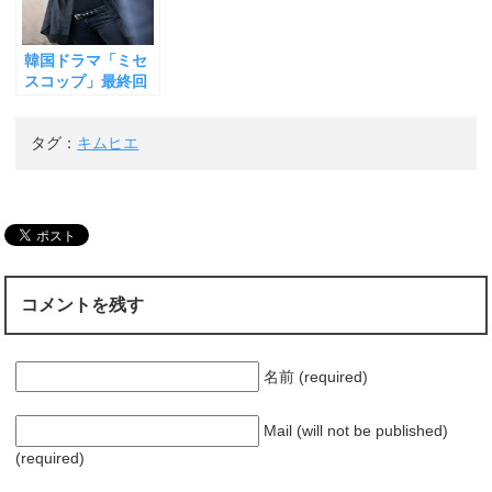
に迫る！
もしろい
き
ま
す
)
韓国ドラマ「ミセ
スコップ」最終回
キムヒエの実力発
揮！ 視聴率も１位
タグ：
キムヒエ
で有終の美を飾る
コメントを残す
名前 (required)
Mail (will not be published)
(required)