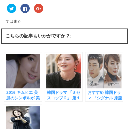
ク
F
ク
リ
a
リ
ッ
c
ッ
ク
e
ク
し
b
し
ではまた
て
o
て
T
o
G
w
k
o
i
で
o
こちらの記事もいかがですか？:
t
共
g
t
有
l
e
す
e
r
る
+
で
に
で
共
は
共
有
ク
有
(
リ
(
新
ッ
新
し
ク
し
い
し
い
ウ
て
ウ
ィ
く
ィ
ン
だ
ン
ド
さ
ド
ウ
い
ウ
2016 キムヒエ 美
韓国ドラマ 「ミセ
おすすめ 韓国ドラ
で
(
で
開
新
開
肌のシンボルが 美
スコップ２」 第１
マ 「シグナル 原題
き
し
き
を捨てたって本
話 キムソンリョン
시그널」 キムヘス
ま
い
ま
す
ウ
す
当？ 演技派女優へ
が好演 好評だった
アラフォー女優の
)
ィ
)
ン
の本格的な変身 韓
キムヒエがなぜ出
決意を感じる キム
ド
国ドラマ「ミセス
演を拒否したの
ヒエの「ミセスコ
ウ
で
コップ」
か？その「真相」
ップ」より断然お
開