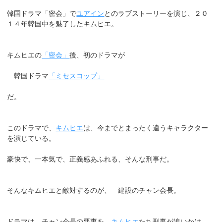
韓国ドラマ「密会」で
ユアイン
とのラブストーリーを演じ、２０
１４年韓国中を魅了したキムヒエ。
キムヒエの
「密会」
後、初のドラマが
韓国ドラマ
「ミセスコップ」
だ。
このドラマで、
キムヒエ
は、今までとまったく違うキャラクター
を演じている。
豪快で、一本気で、正義感あふれる、そんな刑事だ。
そんなキムヒエと敵対するのが、 建設のチャン会長。
ドラマは、チャン会長の悪事を、
キムヒエ
たち刑事が追いかけ、