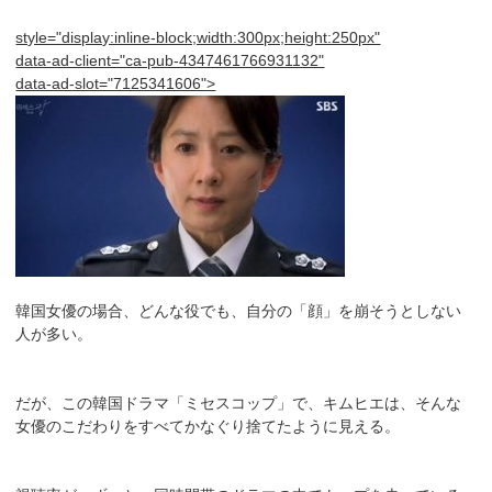
style="display:inline-block;width:300px;height:250px"
data-ad-client="ca-pub-4347461766931132"
data-ad-slot="7125341606">
韓国女優の場合、どんな役でも、自分の「顔」を崩そうとしない
人が多い。
だが、この韓国ドラマ「ミセスコップ」で、キムヒエは、そんな
女優のこだわりをすべてかなぐり捨てたように見える。