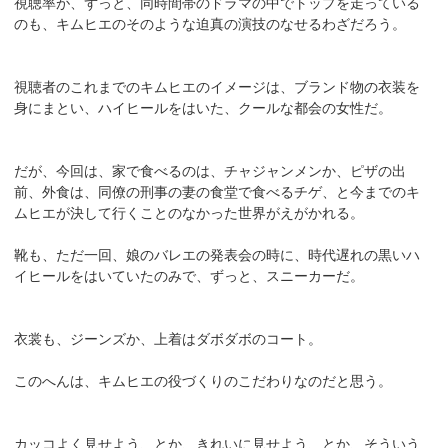
視聴率が、ずっと、同時間帯のドラマの中でトップを走っている
のも、キムヒエのそのような迫真の演技のなせるわざだろう。
視聴者のこれまでのキムヒエのイメージは、ブランド物の衣装を
身にまとい、ハイヒールをはいた、クールな都会の女性だ。
だが、今回は、家で食べるのは、チャジャンメンか、ピザの出
前、外食は、同僚の刑事の妻の食堂で食べるチゲ、と今までのキ
ムヒエが決して行くことのなかった世界がえがかれる。
靴も、ただ一回、娘のバレエの発表会の時に、時代遅れの黒いハ
イヒールをはいていたのみで、ずっと、スニーカーだ。
衣裳も、ジーンズか、上着はダボダボのコート。
このへんは、キムヒエの役づくりのこだわりなのだと思う。
カッコよく見せよう、とか、きれいに見せよう、とか、そういう