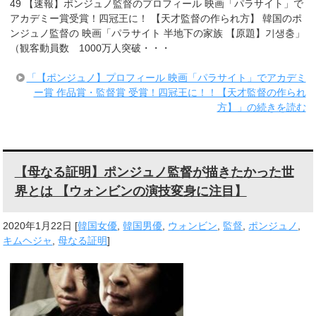
49 【速報】ポンジュノ監督のプロフィール 映画「パラサイト」で
アカデミー賞受賞！四冠王に！ 【天才監督の作られ方】 韓国のポ
ンジュノ監督の 映画「パラサイト 半地下の家族 【原題】기생충」
（観客動員数 1000万人突破・・・
「【ポンジュノ】プロフィール 映画「パラサイト」でアカデミ
ー賞 作品賞・監督賞 受賞！四冠王に！！【天才監督の作られ
方】」の続きを読む
【母なる証明】ポンジュノ監督が描きたかった世
界とは 【ウォンビンの演技変身に注目】
2020年1月22日
[
韓国女優
,
韓国男優
,
ウォンビン
,
監督
,
ポンジュノ
,
キムヘジャ
,
母なる証明
]