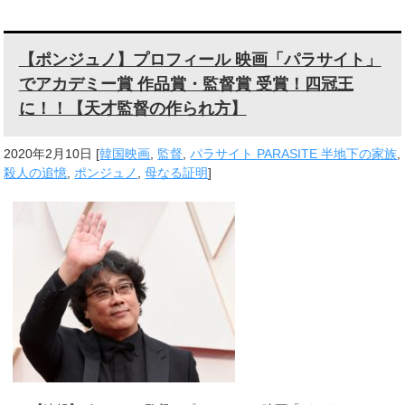
【ポンジュノ】プロフィール 映画「パラサイト」
でアカデミー賞 作品賞・監督賞 受賞！四冠王
に！！【天才監督の作られ方】
2020年2月10日
[
韓国映画
,
監督
,
パラサイト PARASITE 半地下の家族
,
殺人の追憶
,
ポンジュノ
,
母なる証明
]