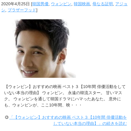
2020年4月25日
[
韓国男優
,
ウォンビン
,
韓国映画
,
母なる証明
,
アジョ
シ
,
ブラザーフッド
]
【ウォンビン】おすすめの映画 ベスト３【10年間 俳優活動をして
いない本当の理由】 ウォンビン。 永遠の韓流スター。 甘いマス
ク。 ウォンビンを通して韓国ドラマにハマったあなた。 意外に
も、ウォンビンが、ここ10年間、映・・・
「【ウォンビン】おすすめの映画 ベスト３【10年間 俳優活動を
していない本当の理由】」の続きを読む