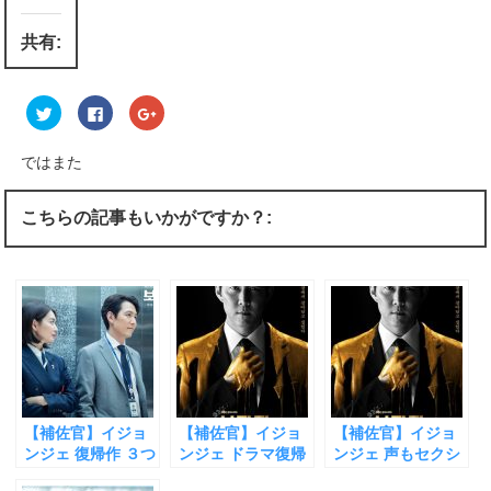
共有:
ク
F
ク
リ
a
リ
ッ
c
ッ
ク
e
ク
し
b
し
ではまた
て
o
て
T
o
G
w
k
o
i
で
o
こちらの記事もいかがですか？:
t
共
g
t
有
l
e
す
e
r
る
+
で
に
で
共
は
共
有
ク
有
(
リ
(
新
ッ
新
し
ク
し
い
し
い
ウ
て
ウ
ィ
く
ィ
ン
だ
ン
ド
さ
ド
ウ
い
ウ
【補佐官】イジョ
【補佐官】イジョ
【補佐官】イジョ
で
(
で
開
新
開
ンジェ 復帰作 ３つ
ンジェ ドラマ復帰
ンジェ 声もセクシ
き
し
き
の見どころ
作 政治は人生の縮
ーなアラフォーの
ま
い
ま
す
ウ
す