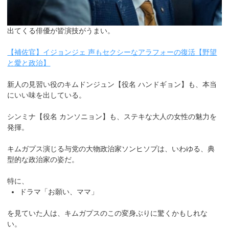
出てくる俳優が皆演技がうまい。
【補佐官】イジョンジェ 声もセクシーなアラフォーの復活【野望
と愛と政治】
新人の見習い役のキムドンジュン【役名 ハンドギョン】も、本当
にいい味を出している。
シンミナ【役名 カンソニョン】も、ステキな大人の女性の魅力を
発揮。
キムガプス演じる与党の大物政治家ソンヒソプは、いわゆる、典
型的な政治家の姿だ。
特に、
ドラマ「お願い、ママ」
を見ていた人は、キムガプスのこの変身ぶりに驚くかもしれな
い。