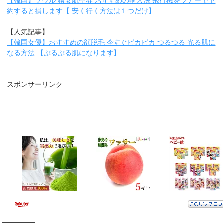
【韓国】ソウル 格安航空券 おすすめの購入法 飛行機をツアーで予
約すると損します【 安く行く方法は１つだけ】
【人気記事】
【韓国女優】おすすめの顔脱毛 今すぐピカピカ つるつる 光る肌に
なる方法 【ぷるぷる肌になります】
スポンサーリンク