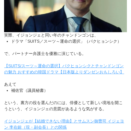
実際、イジョンジェと同い年のチャンドンゴンは、
ドラマ「SUITS／スーツ～運命の選択」（パクヒョンシク）
で、パートナー弁護士を優雅に演じている。
【SUITS/スーツ～運命の選択】パクヒョンシクとチャンドンゴン
の魅力 おすすめの韓国ドラマ【日本版よりダンゼンおもしろい】
あえて
補佐官（議員秘書）
という、裏方の役を選んだのには、俳優として新しい境地を開こ
うという、イジョンジェの意図があるような気がする。
イジョンジェが【結婚できない理由】とサムスン御曹司 イジェヨ
ン 李在鎔（現・副会長）との関係