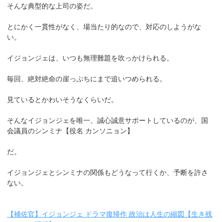
そんな典型的な上司の姿だ。
とにかく一貫性がなく、場当たり的なので、対応のしようがな
い。
イジョンジェは、いつも無理難題を吹っかけられる。
毎回、絶対絶命の崖っぷちにまで追いつめられる。
見ているとかわいそうなくらいだ。
そんなイジョンジェを唯一、誠心誠意サポートしているのが、国
会議員のシンミナ【役名 カンソニョン】
だ。
イジョンジェとシンミナの関係もどうなって行くか、予断を許さ
ない。
【補佐官】イジョンジェ ドラマ復帰作 政治は人生の縮図【生き残