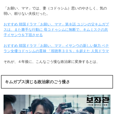
「お願い、ママ」では、妻（コドゥシム）思いのやさしく、気の
弱い、頼りない夫役だった。
おすすめ 韓国ドラマ「お願い、ママ」第８話 ユジンの父キムガプ
スは、また勝手な行動に 母コドゥシムに無断で、キムミスクの息
子イサンウを下宿させる
おすすめ 韓国ドラマ「お願い、ママ」イサンウの新しい魅力 ベテ
ラン女優コドゥシムの貫禄 「視聴率３０％」を超えた 人気ドラマ
それが、４年後に、こんなごう慢な政治家に変身するとは、
キムガプス演じる政治家のごう慢さ