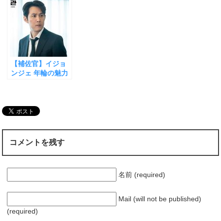
【Netflixで無料で
図【生き残るため
復活【野望と愛と
)
ィ
)
ン
見れる人気政治ド
の選択】
政治】
ド
ラマ】
ウ
で
開
き
ま
す
)
【補佐官】イジョ
ンジェ 年輪の魅力
【チャンドンゴン
を超えた理由】
コメントを残す
名前 (required)
Mail (will not be published)
(required)