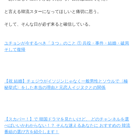
と言える韓流スターになってほしいと痛切に思う。
そして、そんな日が必ず来ると確信している。
ユチョンが今するべき「３つ」のこと ① 兵役・事件・結婚・破局
そして復帰
【祝 結婚】チェジウがイソジンじゃなく一般男性とソウルで〈極
秘挙式〉をした本当の理由と元恋人イジヌクとの関係
【スカパー！】で 韓国ドラマを見たいけど、 どのチャンネルを選
べばいいかわからない！？ そんな迷えるあなたに おすすめの 韓流
番組の選び方を紹介します！