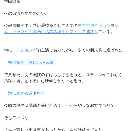
韓国映画
への出演をすすめたい。
今韓国映画でシブい演技を見せて人気の
中年俳優イギョンヨン
も、ドラマから映画に活躍の場をシフトして成功
している。
特に、
ユチョン
が初主演でありながら、多くの新人賞に選ばれた
韓国映画「海にかかる霧」
で見せた、あの演技のすばらしさを思うと、ユチョンがこれから
活躍の場、とするには映画しかないと思う。
海にかかる霧 [DVD]
今回の事件は試練と受けとめて、一からやりなおすつもりで。
そしていつか、
「あの苦しい出来事があったから、自分は成長できた」