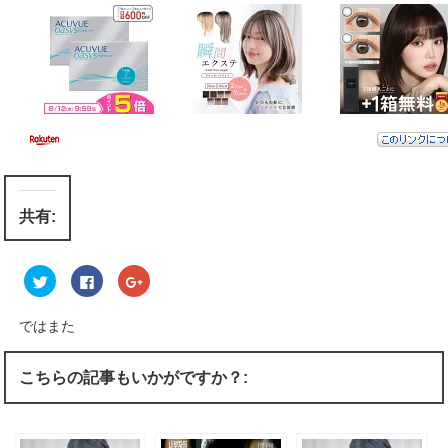
共有:
ク
F
ク
リ
a
リ
ッ
c
ッ
ク
e
ク
し
b
し
ではまた
て
o
て
T
o
G
w
k
o
i
で
o
こちらの記事もいかがですか？:
t
共
g
t
有
l
e
す
e
r
る
+
で
に
で
共
は
共