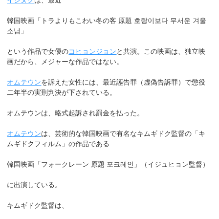
イジヌク
は、最近
韓国映画「トラよりもこわい冬の客 原題 호랑이보다 무서운 겨울
소님」
という作品で女優の
コヒョンジョン
と共演。この映画は、独立映
画だから、メジャーな作品ではない。
オムテウン
を訴えた女性には、最近誣告罪（虚偽告訴罪）で懲役
二年半の実刑判決が下されている。
オムテウンは、略式起訴され罰金を払った。
オムテウン
は、芸術的な韓国映画で有名なキムギドク監督の「キ
ムギドクフィルム」の作品である
韓国映画「フォークレーン 原題 포크레인」（イジュヒョン監督）
に出演している。
キムギドク監督は、