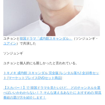
ユチョンと
韓国ドラマ「成均館スキャンダル」
（ソンジュンギ・
ユアイン
）で共演した
ソンジュンギ
ユチョンと個人的にも親しかったと言われている。
トキメキ 成均館 スキャンダル 完全版 [レンタル落ち] 全10巻セッ
ト [マーケットプレイスDVDセット商品]
【スカパー！】で 韓国ドラマを見たいけど、 どのチャンネルを選
べばいいかわからない！？ そんな迷えるあなたに おすすめの 韓流
番組の選び方を紹介します！