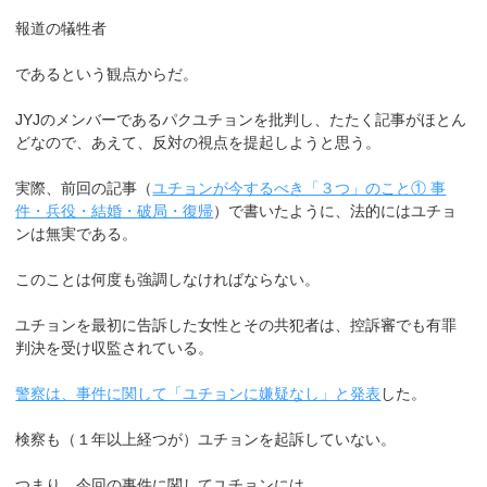
報道の犠牲者
であるという観点からだ。
JYJのメンバーであるパクユチョンを批判し、たたく記事がほとん
どなので、あえて、反対の視点を提起しようと思う。
実際、前回の記事（
ユチョンが今するべき「３つ」のこと① 事
件・兵役・結婚・破局・復帰
）で書いたように、法的にはユチョ
ンは無実である。
このことは何度も強調しなければならない。
ユチョンを最初に告訴した女性とその共犯者は、控訴審でも有罪
判決を受け収監されている。
警察は、事件に関して「ユチョンに嫌疑なし」と発表
した。
検察も（１年以上経つが）ユチョンを起訴していない。
つまり、今回の事件に関してユチョンには