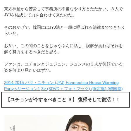
東方神起から苦労して事務所の不当なやり方とたたかい、３人で
JYJを結成して力を合わせて来たのだ。
そのおかげで、韓国にはJYJ法と一般に呼ばれる法律までできたく
らいだ。
お互い、この間のことをじゅうぶんに話し、誤解があればそれを
解く努力をするべきだと思う。
ファンは、ユチョンとジェジュン、ジュンスの３人が笑顔でいる
姿を何より見たいはずだ。
2014 2015 パク・ユチョン (JYJ) Fanmeeting House Warming
Party <リージョン1,3> (3DVD + フォトブック) (限定盤) (韓国盤)
【ユチョンが今するべきこと ３】 復帰そして復活！！