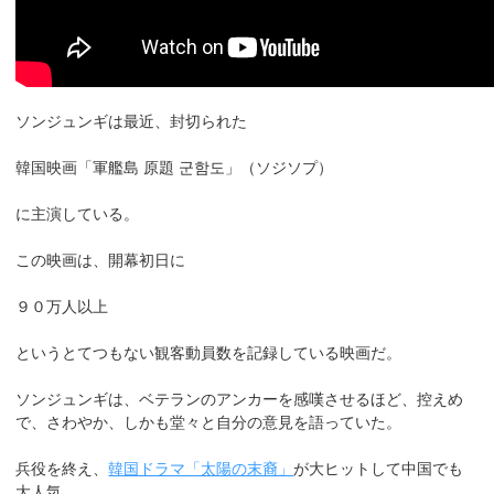
ソンジュンギは最近、封切られた
韓国映画「軍艦島 原題 군함도」（ソジソプ）
に主演している。
この映画は、開幕初日に
９０万人以上
というとてつもない観客動員数を記録している映画だ。
ソンジュンギは、ベテランのアンカーを感嘆させるほど、控えめ
で、さわやか、しかも堂々と自分の意見を語っていた。
兵役を終え、
韓国ドラマ「太陽の末裔」
が大ヒットして中国でも
大人気。