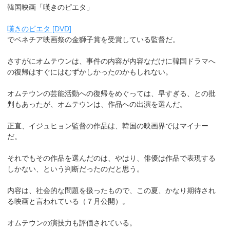
韓国映画「嘆きのピエタ」
嘆きのピエタ [DVD]
でベネチア映画祭の金獅子賞を受賞している監督だ。
さすがにオムテウンは、事件の内容が内容なだけに韓国ドラマへ
の復帰はすぐにはむずかしかったのかもしれない。
オムテウンの芸能活動への復帰をめぐっては、早すぎる、との批
判もあったが、オムテウンは、作品への出演を選んだ。
正直、イジュヒョン監督の作品は、韓国の映画界ではマイナー
だ。
それでもその作品を選んだのは、やはり、俳優は作品で表現する
しかない、という判断だったのだと思う。
内容は、社会的な問題を扱ったもので、この夏、かなり期待され
る映画と言われている（７月公開）。
オムテウンの演技力も評価されている。