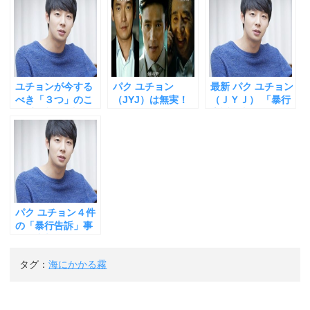
有
ク
有
(
リ
(
新
ッ
新
し
ク
し
い
し
い
ウ
て
ウ
ィ
く
ィ
ン
だ
ン
ド
さ
ド
ウ
い
ウ
ユチョンが今する
パク ユチョン
最新 パク ユチョン
で
(
で
開
新
開
べき「３つ」のこ
（JYJ）は無実！
（ＪＹＪ） 「暴行
き
し
き
と ① 兵役・事件・
ニュースがある日
告訴」事件の今後
ま
い
ま
す
ウ
す
結婚・破局そして
突然消えた「理
「買春」「詐欺」
)
ィ
)
ン
復帰
由」とサムスン・
容疑で起訴？ これ
ド
イゴンヒ（李健
からどうなる？兵
ウ
で
煕）会長の事件と
役（公益）入隊中
開
の関係
に無罪を！
き
ま
す
)
パク ユチョン４件
の「暴行告訴」事
件の真相！JYJ ・
東方神起・兵役 誰
タグ：
海にかかる霧
も書かなかった
「真実」と、これ
からのただ「１
つ」の行動