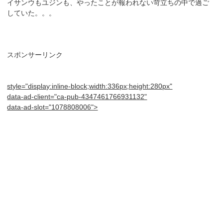
イサンウもユジンも、やったことが報われない苛立ちの中で過ご
していた。。。
スポンサーリンク
style="display:inline-block;width:336px;height:280px"
data-ad-client="ca-pub-4347461766931132"
data-ad-slot="1078808006">