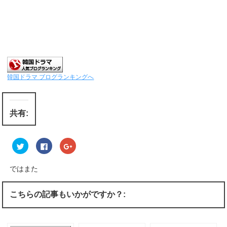
韓国ドラマ ブログランキングへ
共有:
ク
F
ク
リ
a
リ
ッ
c
ッ
ク
e
ク
し
b
し
ではまた
て
o
て
T
o
G
w
k
o
i
で
o
こちらの記事もいかがですか？:
t
共
g
t
有
l
e
す
e
r
る
+
で
に
で