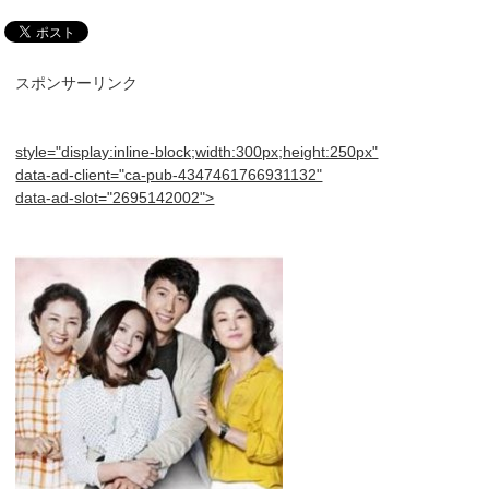
スポンサーリンク
style="display:inline-block;width:300px;height:250px"
data-ad-client="ca-pub-4347461766931132"
data-ad-slot="2695142002">