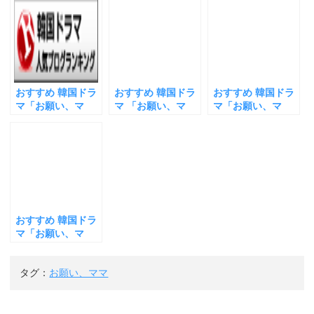
共
は
共
有
ク
有
(
リ
(
新
ッ
新
し
ク
し
い
し
い
ウ
て
ウ
ィ
く
ィ
ン
だ
ン
ド
さ
ド
ウ
い
ウ
おすすめ 韓国ドラ
おすすめ 韓国ドラ
おすすめ 韓国ドラ
で
(
で
開
新
開
マ「お願い、マ
マ 「お願い、マ
マ「お願い、マ
き
し
き
マ」９話 ユジンの
マ」第１０話 イサ
マ」第８話 ユジン
ま
い
ま
す
ウ
す
兄オミンソクは、
ンウはユジンとい
の父キムガプス
)
ィ
)
ン
かつての恋人に下
るところを母キム
は、また勝手な行
ド
心をもって接近す
ミスクに見つかり
動に 母コドゥシム
ウ
で
る イサンウはユジ
そうになる ユジン
に無断で、キムミ
開
ンの家に下宿する
の兄オミンソクと
スクの息子イサン
き
ま
ことに
ソンヨウンもまた
ウを下宿させる
す
出会うのか
)
おすすめ 韓国ドラ
マ「お願い、マ
マ」第７話 ユジン
は、自分をおとし
タグ：
お願い、ママ
いれた人物に料理
を持っていく 韓国
のことわざ「嫌い
な者にはモチを余