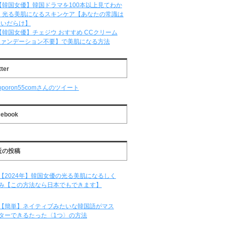
【韓国女優】韓国ドラマを100本以上見てわか
 光る美肌になるスキンケア【あなたの常識は
違いだらけ】
【韓国女優】チェジウ おすすめ CCクリーム
ファンデーション不要】で美肌になる方法
tter
oporon55comさんのツイート
cebook
近の投稿
【2024年】韓国女優の光る美肌になるしく
み【この方法なら日本でもできます】
【簡単】ネイティブみたいな韓国語がマス
ターできるたった〈1つ〉の方法