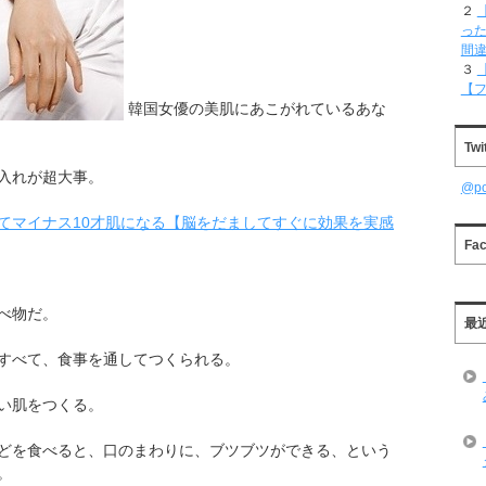
２
った
間
３
【
韓国女優の美肌にあこがれているあな
Twi
入れが超大事。
@p
てマイナス10才肌になる【脳をだましてすぐに効果を実感
Fa
べ物だ。
最
すべて、食事を通してつくられる。
い肌をつくる。
どを食べると、口のまわりに、ブツブツができる、という
。