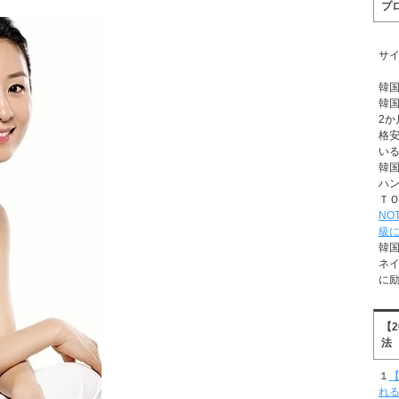
プ
サ
韓
韓
2か
格
い
韓
ハ
Ｔ
NO
級
韓
ネ
に
【
法
１
【
れ