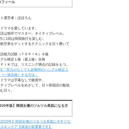
ロフィール
イト運営者：ぽぽろん
国ドラマを愛しています。
国語は独学でマスター。ネイティブレベル。
月に1回は韓国旅行を楽しむ。
安航空券をゲットするテクニックを日々磨いて
る
国語能力試験（ＴＯＰＩＫ）６級
ングル検定１級（最上級）合格
ＯＰＩＫでは、リスニング満点の記録をもつ。
TE「実力がなくても超難関のハングル検定１
に《一発合格》する方法」
国ドラマは字幕なしで鑑賞中。
イティブレベルをめざして、日々韓国語の勉強
励む日々。
2020年版】韓国女優のツルツル美肌になる方
2020年】韓国女優のつるつる美肌に今すぐな
るスキンケア【保湿が超重要です】