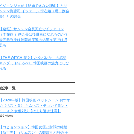
イジョンジェが【結婚できない理由】とサ
ムスン御曹司 イジェヨン 李在鎔（現・副会
長）との関係
【速報】サムスン会長死亡でイジェヨン
（李在鎔 ）副会長は後継者になれるのか？
最高裁判決は破棄差戻審の結果次第では収
監も
【THE WITCH 魔女】ネタバレなしの感想
キムダミ おそるべし 韓国映画の魅力にしび
れる
気記事一覧
【2020年版】韓国映画 ベッドシーン おすす
め〈ベスト３〉 キムヘス・チョンドヨン・
イミスク 女優対決【はまり過ぎ注意】
292 views
【コヒョンジョン】韓国女優と財閥の結婚
【新世界】（サムスン）の御曹司と離婚 子