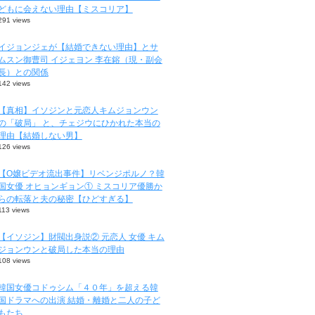
どもに会えない理由【ミスコリア】
291 views
イジョンジェが【結婚できない理由】とサ
ムスン御曹司 イジェヨン 李在鎔（現・副会
長）との関係
142 views
【真相】イソジンと元恋人キムジョンウン
の「破局」 と、チェジウにひかれた本当の
理由【結婚しない男】
126 views
【O嬢ビデオ流出事件】リベンジポルノ？韓
国女優 オヒョンギョン① ミスコリア優勝か
らの転落と夫の秘密【ひどすぎる】
113 views
【イソジン】財閥出身説② 元恋人 女優 キム
ジョンウンと破局した本当の理由
108 views
韓国女優コドゥシム「４０年」を超える韓
国ドラマへの出演 結婚・離婚と二人の子ど
もたち