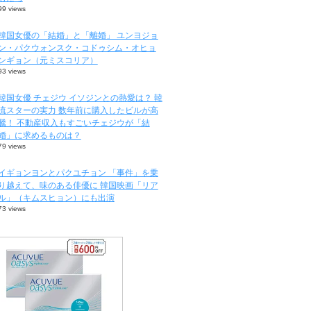
99 views
韓国女優の「結婚」と「離婚」 ユンヨジョ
ン・パクウォンスク・コドゥシム・オヒョ
ンギョン（元ミスコリア）
93 views
韓国女優 チェジウ イソジンとの熱愛は？ 韓
流スターの実力 数年前に購入したビルが高
騰！ 不動産収入もすごいチェジウが「結
婚」に求めるものは？
79 views
イギョンヨンとパクユチョン 「事件」を乗
り越えて、味のある俳優に 韓国映画「リア
ル」（キムスヒョン）にも出演
73 views