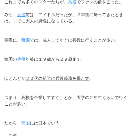
これまでも多くのスターたちが、
兵役
でファンの前を去った。
みな、
兵役
前は、アイドルだったが、２年後に帰ってきたとき
は、すでに大人の男性になっている。
実際に、
韓国
では、成人してすぐに兵役に行くことが多い。
韓国の
兵役
年齢は１９歳から２９歳まで。
ほとんどが
２０代の前半に兵役義務を果たす
。
つまり、高校を卒業してすぐ、とか、大学の２年生くらいで行く
ことが多い。
だから、
韓国
には日本でいう
新卒