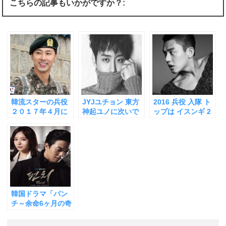
i
で
o
こちらの記事もいかがですか？:
t
共
g
t
有
l
e
す
e
r
る
+
で
に
で
共
は
共
有
ク
有
(
リ
(
新
ッ
新
し
ク
し
い
し
い
ウ
て
ウ
ィ
く
ィ
ン
だ
ン
ド
さ
ド
ウ
い
ウ
韓流スターの兵役
JYJユチョン 東方
2016 兵役 入隊 ト
で
(
で
開
新
開
２０１７年４月に
神起ユノに次いで
ップは イスンギ 2
き
し
き
帰って来たユノ
ついに兵役入隊 配
月1日に陸軍に 気
ま
い
ま
す
ウ
す
「公益 」のユチョ
属先はどこ？気に
になるユアイン
)
ィ
)
ン
ン（JYJ）は８月
なる「公益勤務」
は、韓国ドラマ
ド
２６日に終了 ユア
は「坊主頭」はダ
「六龍が飛ぶ」の
ウ
で
インは免除に
メ・「ハナキン」
撮影が終わり次第
開
もあるってホン
3月入隊か？
き
ま
ト？
す
)
韓国ドラマ「パン
チ～余命6ヶ月の奇
跡」キムレウォン
兵役後２作目のド