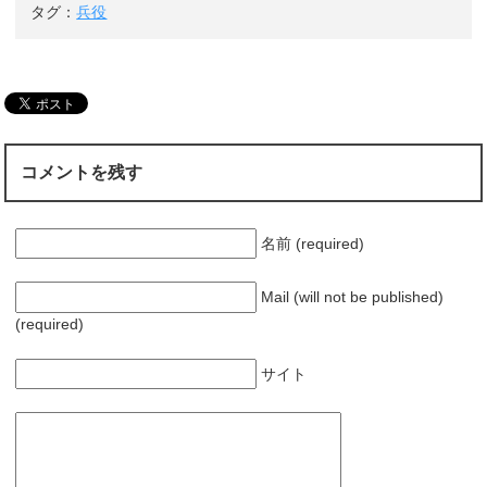
タグ：
兵役
ラマで成功！「千
日の約束」から3年
コメントを残す
名前 (required)
Mail (will not be published)
(required)
サイト