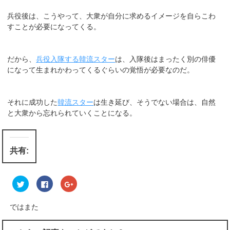
兵役後は、こうやって、大衆が自分に求めるイメージを自らこわ
すことが必要になってくる。
だから、
兵役入隊する韓流スター
は、入隊後はまったく別の俳優
になって生まれかわってくるぐらいの覚悟が必要なのだ。
それに成功した
韓流スター
は生き延び、そうでない場合は、自然
と大衆から忘れられていくことになる。
共有:
ク
F
ク
リ
a
リ
ッ
c
ッ
ク
e
ク
し
b
し
ではまた
て
o
て
T
o
G
w
k
o