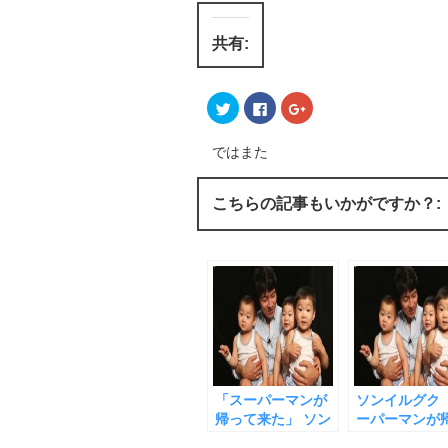
共有:
ク
F
ク
リ
a
リ
ッ
c
ッ
ク
e
ク
し
b
し
ではまた
て
o
て
T
o
G
w
k
o
i
で
o
こちらの記事もいかがですか？:
t
共
g
t
有
l
e
す
e
r
る
+
で
に
で
共
は
共
有
ク
有
(
リ
(
新
ッ
新
し
ク
し
い
し
い
ウ
て
ウ
ィ
く
ィ
ン
だ
ン
ド
さ
ド
ウ
い
ウ
「スーパーマンが
ソンイルグク 
で
(
で
開
新
開
帰って来た」 ソン
ーパーマンが
き
し
き
イルグク（テハ
て来た」 かわ
ま
い
ま