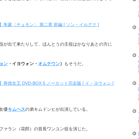
蒙〔チュモン〕 第二章 前編 [ ソン・イルグク ]
役が出て来たりして、ほんとうの主役はかなりあとの方に
ョン
・イヨウォン・
オムテウン
）
もそうだ。
女王 DVD-BOX 5 ノーカット完全版 [ イ・ヨウォン ]
女優
キムヘス
の弟キムドンヒが出演している。
ファラン（花郎）の首長ワンユン役を演じた。