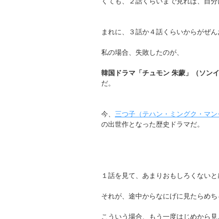
くても、２話くらいまで見れば、自分
まれに、３話か４話くらいからがぜん
私の場合、失敗したのが、
韓国ドラマ「チュモン 朱蒙」（ソン
だ。
今、
三つ子（テハン・ミングク・マン
の出世作となった歴史ドラマだ。
１話を見て、あまりおもしろくないと
それが、途中からなにげに見たらめち
こういう場合、もう一度はじめから見