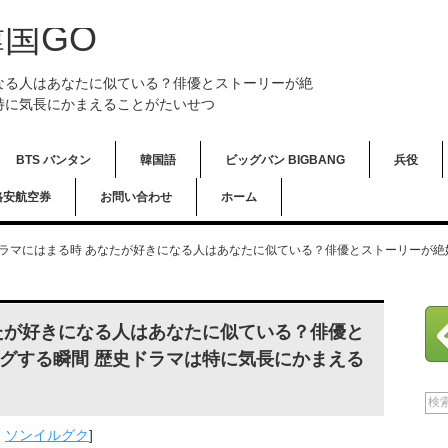
国GO
なる人はあなたに似ている？俳優とストーリーが絶
特に気長にかまえることがたいせつ
BTS バンタン
韓国語
ビッグバン BIGBANG
兵役
格安航空券
お問い合わせ
ホーム
ラマにはまる時 あなたが好きになる人はあなたに似ている？俳優とストーリーが絶
たが好きになる人はあなたに似ている？俳優と
グする瞬間 歴史ドラマは特に気長にかまえる
,
ソンイルグク
]