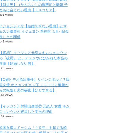
【新世界】（サムスン）の御曹司と離婚 子
どもに会えない理由【ミスコリア】
291 views
イジョンジェが【結婚できない理由】とサ
ムスン御曹司 イジェヨン 李在鎔（現・副会
長）との関係
141 views
【真相】イソジンと元恋人キムジョンウン
の「破局」 と、チェジウにひかれた本当の
理由【結婚しない男】
123 views
【O嬢ビデオ流出事件】リベンジポルノ？韓
国女優 オヒョンギョン① ミスコリア優勝か
らの転落と夫の秘密【ひどすぎる】
113 views
【イソジン】財閥出身説② 元恋人 女優 キム
ジョンウンと破局した本当の理由
107 views
韓国女優コドゥシム「４０年」を超える韓
国ドラマへの出演 結婚・離婚と二人の子ど