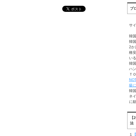
プ
サ
韓
韓
2か
格
い
韓
ハ
Ｔ
NO
級
韓
ネ
に
【
法
１
【