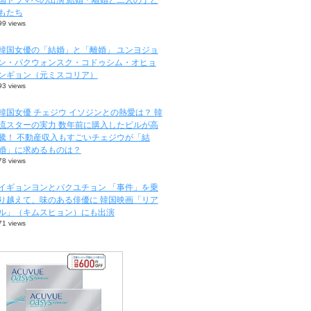
もたち
99 views
韓国女優の「結婚」と「離婚」 ユンヨジョ
ン・パクウォンスク・コドゥシム・オヒョ
ンギョン（元ミスコリア）
93 views
韓国女優 チェジウ イソジンとの熱愛は？ 韓
流スターの実力 数年前に購入したビルが高
騰！ 不動産収入もすごいチェジウが「結
婚」に求めるものは？
78 views
イギョンヨンとパクユチョン 「事件」を乗
り越えて、味のある俳優に 韓国映画「リア
ル」（キムスヒョン）にも出演
71 views