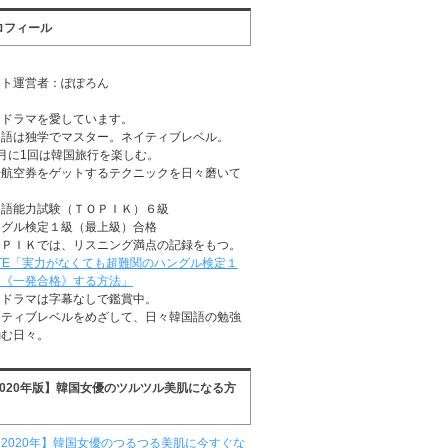
ロフィール
イト運営者：ぽぽろん
国ドラマを愛しています。
国語は独学でマスター。ネイティブレベル。
月に1回は韓国旅行を楽しむ。
安航空券をゲットするテクニックを日々磨いて
る
国語能力試験（ＴＯＰＩＫ）６級
ングル検定１級（最上級）合格
ＯＰＩＫでは、リスニング満点の記録をもつ。
TE「実力がなくても超難関のハングル検定１
に《一発合格》する方法」
国ドラマは字幕なしで鑑賞中。
イティブレベルをめざして、日々韓国語の勉強
励む日々。
2020年版】韓国女優のツルツル美肌になる方
2020年】韓国女優のつるつる美肌に今すぐな