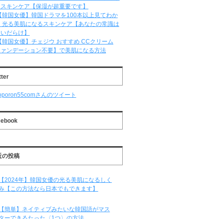
るスキンケア【保湿が超重要です】
【韓国女優】韓国ドラマを100本以上見てわか
 光る美肌になるスキンケア【あなたの常識は
違いだらけ】
【韓国女優】チェジウ おすすめ CCクリーム
ファンデーション不要】で美肌になる方法
tter
oporon55comさんのツイート
cebook
近の投稿
【2024年】韓国女優の光る美肌になるしく
み【この方法なら日本でもできます】
【簡単】ネイティブみたいな韓国語がマス
ターできるたった〈1つ〉の方法