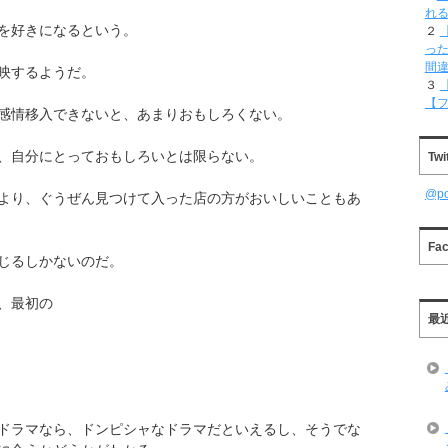
れ
を好きになるという。
２
った
間
映するようだ。
３
【
感情移入できないと、あまりおもしろくない。
、自分にとっておもしろいとは限らない。
Twi
@p
より、ぐうぜん見つけて入った店の方がおいしいこともあ
Fa
じるしかないのだ。
、最初の
最
ドラマなら、ドンピシャなドラマだといえるし、そうでな