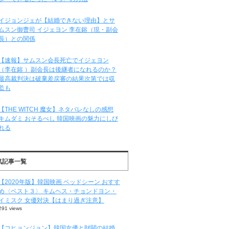
イジョンジェが【結婚できない理由】とサ
ムスン御曹司 イジェヨン 李在鎔（現・副会
長）との関係
【速報】サムスン会長死亡でイジェヨン
（李在鎔 ）副会長は後継者になれるのか？
最高裁判決は破棄差戻審の結果次第では収
監も
【THE WITCH 魔女】ネタバレなしの感想
キムダミ おそるべし 韓国映画の魅力にしび
れる
気記事一覧
【2020年版】韓国映画 ベッドシーン おすす
め〈ベスト３〉 キムヘス・チョンドヨン・
イミスク 女優対決【はまり過ぎ注意】
291 views
【コヒョンジョン】韓国女優と財閥の結婚