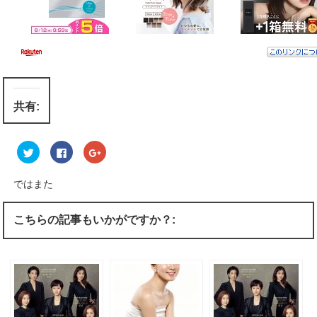
共有:
ク
F
ク
リ
a
リ
ッ
c
ッ
ク
e
ク
し
b
し
ではまた
て
o
て
T
o
G
w
k
o
i
で
o
こちらの記事もいかがですか？:
t
共
g
t
有
l
e
す
e
r
る
+
で
に
で
共
は
共
有
ク
有
(
リ
(
新
ッ
新
し
ク
し
い
し
い