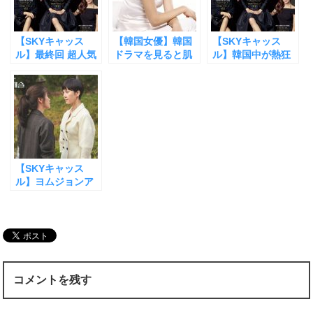
ウ
て
ウ
ィ
く
ィ
ン
だ
ン
ド
さ
ド
ウ
い
ウ
【SKYキャッス
【韓国女優】韓国
【SKYキャッス
で
(
で
開
新
開
ル】最終回 超人気
ドラマを見ると肌
ル】韓国中が熱狂
き
し
き
ドラマの結末に韓
がきれいになる理
したドラマの真実
ま
い
ま
す
ウ
す
国中から非難が殺
由【ミラーリング
【合格を買う人た
)
ィ
)
ン
到した理由【ネタ
効果と恋愛ホルモ
ち】
ド
バレなしで紹介し
ン】
ウ
で
ます】
開
き
ま
す
)
【SKYキャッス
ル】ヨムジョンア
の隠された過去
【イテラン VS ヨ
ムジョンア アラフ
ォー女優対決がお
もしろい】
コメントを残す