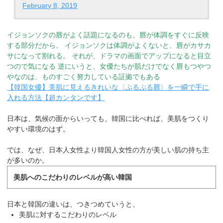
February 8, 2019
イジョンソクの唇がよく話題になるのも、唇が体調をすぐに反映
する部分だから。
イジョンソクは体調がよくないと、唇がカサカ
サになって割れる。
それが、ドラマの画面でアップになると目立
つので気になる
逆にいうと、女優たちが肌だけでなく唇もつやつ
やなのは、ものすごく努力している証拠でもある
【韓国女優】美肌に見えるきれいな〈ぷるぷる唇〉を一瞬で手に
入れる方法【超カンタンです】
日本は、気候の面からいっても、韓国に比べれば、美肌をつくり
やすい環境のはず。
では、なぜ、日本人女性より韓国人女性の方が美しい肌の持ち主
が多いのか。
美肌へのこだわりのレベルが高い韓国
日本と韓国の違いは、つきつめていうと、
美肌に対するこだわりのレベル