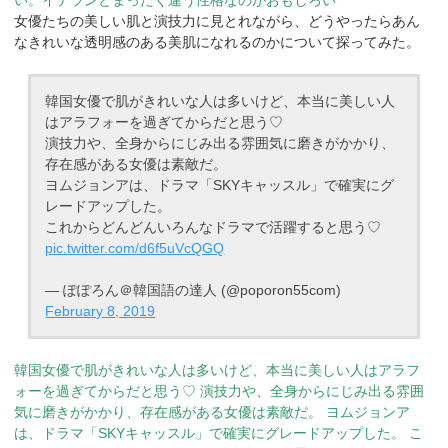
い。イテランとまったく違う性格なのがおもしろい
女優たちの美しい肌と演技力に見とれながら、どうやったらあん
なきれいな透明感のある美肌になれるのかについて探ってみた。
韓国女優で肌がきれいな人は多いけど、本当に美しい人
はアラフォーを過ぎてからだと思う♡
演技力や、全身からにじみ出る雰囲気に磨きがかかり、
存在感がある女優は素敵だ。
ヨムジョンアは、ドラマ「SKYキャッスル」で確実にグ
レードアップした。
これからどんどんいろんなドラマで活躍すると思う♡
pic.twitter.com/d6f5uVcQGQ
— ぽぽろん＠韓国語の達人 (@poporon55com)
February 8, 2019
韓国女優で肌がきれいな人は多いけど、本当に美しい人はアラフ
ォーを過ぎてからだと思う♡
演技力や、全身からにじみ出る雰囲
気に磨きがかかり、存在感がある女優は素敵だ。
ヨムジョンア
は、ドラマ「SKYキャッスル」で確実にグレードアップした。
こ