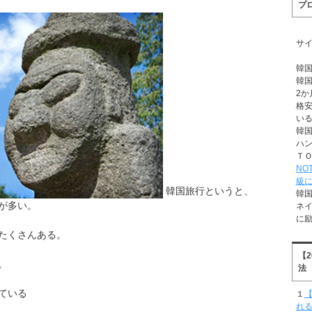
プ
サ
韓
韓
2か
格
い
韓
ハ
Ｔ
NO
級
韓国旅行というと、
韓
が多い。
ネ
に
たくさんある。
【
。
法
ている
１
【
れ