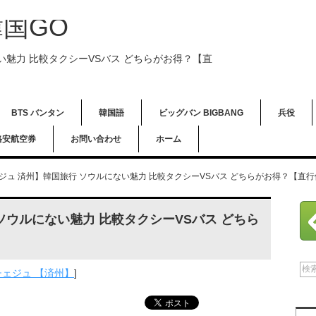
国GO
い魅力 比較タクシーVSバス どちらがお得？【直
BTS バンタン
韓国語
ビッグバン BIGBANG
兵役
格安航空券
お問い合わせ
ホーム
ジュ 済州】韓国旅行 ソウルにない魅力 比較タクシーVSバス どちらがお得？【直
ソウルにない魅力 比較タクシーVSバス どちら
チェジュ 【済州】
]