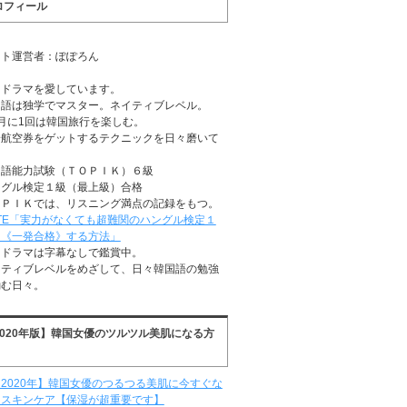
ロフィール
イト運営者：ぽぽろん
国ドラマを愛しています。
国語は独学でマスター。ネイティブレベル。
月に1回は韓国旅行を楽しむ。
安航空券をゲットするテクニックを日々磨いて
る
国語能力試験（ＴＯＰＩＫ）６級
ングル検定１級（最上級）合格
ＯＰＩＫでは、リスニング満点の記録をもつ。
TE「実力がなくても超難関のハングル検定１
に《一発合格》する方法」
国ドラマは字幕なしで鑑賞中。
イティブレベルをめざして、日々韓国語の勉強
励む日々。
2020年版】韓国女優のツルツル美肌になる方
2020年】韓国女優のつるつる美肌に今すぐな
るスキンケア【保湿が超重要です】