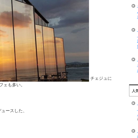
チェジュに
フェも多い。
人
デュースした、