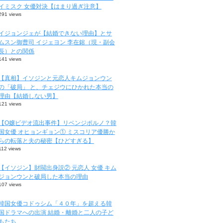
イミスク 女優対決【はまり過ぎ注意】
291 views
イジョンジェが【結婚できない理由】とサ
ムスン御曹司 イジェヨン 李在鎔（現・副会
長）との関係
141 views
【真相】イソジンと元恋人キムジョンウン
の「破局」 と、チェジウにひかれた本当の
理由【結婚しない男】
121 views
【O嬢ビデオ流出事件】リベンジポルノ？韓
国女優 オヒョンギョン① ミスコリア優勝か
らの転落と夫の秘密【ひどすぎる】
112 views
【イソジン】財閥出身説② 元恋人 女優 キム
ジョンウンと破局した本当の理由
107 views
韓国女優コドゥシム「４０年」を超える韓
国ドラマへの出演 結婚・離婚と二人の子ど
もたち