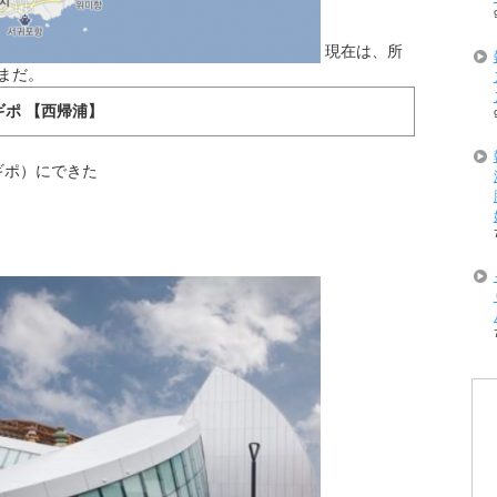
現在は、所
まだ。
ギポ 【西帰浦】
ギポ）にできた