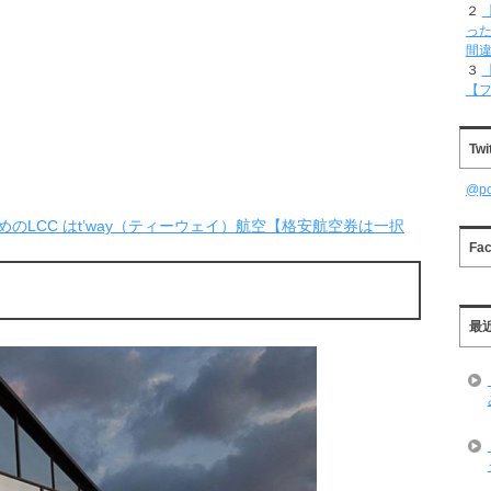
２
った
間
３
【
Twi
@p
のLCC はt’way（ティーウェイ）航空【格安航空券は一択
Fa
最