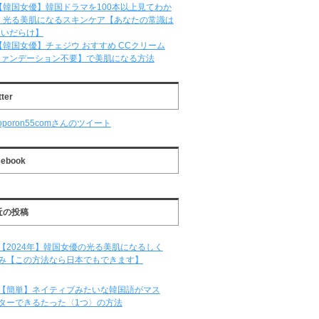
【韓国女優】韓国ドラマを100本以上見てわか
 光る美肌になるスキンケア【あなたの常識は
違いだらけ】
【韓国女優】チェジウ おすすめ CCクリーム
ファンデーション不要】で美肌になる方法
tter
oporon55comさんのツイート
cebook
近の投稿
【2024年】韓国女優の光る美肌になるしく
み【この方法なら日本でもできます】
【簡単】ネイティブみたいな韓国語がマス
ターできるたった〈1つ〉の方法