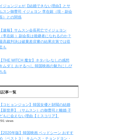
イジョンジェが【結婚できない理由】とサ
ムスン御曹司 イジェヨン 李在鎔（現・副会
長）との関係
【速報】サムスン会長死亡でイジェヨン
（李在鎔 ）副会長は後継者になれるのか？
最高裁判決は破棄差戻審の結果次第では収
監も
【THE WITCH 魔女】ネタバレなしの感想
キムダミ おそるべし 韓国映画の魅力にしび
れる
気記事一覧
【コヒョンジョン】韓国女優と財閥の結婚
【新世界】（サムスン）の御曹司と離婚 子
どもに会えない理由【ミスコリア】
291 views
【2020年版】韓国映画 ベッドシーン おすす
め〈ベスト３〉 キムヘス・チョンドヨン・