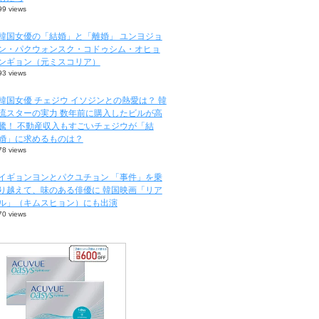
99 views
韓国女優の「結婚」と「離婚」 ユンヨジョ
ン・パクウォンスク・コドゥシム・オヒョ
ンギョン（元ミスコリア）
93 views
韓国女優 チェジウ イソジンとの熱愛は？ 韓
流スターの実力 数年前に購入したビルが高
騰！ 不動産収入もすごいチェジウが「結
婚」に求めるものは？
78 views
イギョンヨンとパクユチョン 「事件」を乗
り越えて、味のある俳優に 韓国映画「リア
ル」（キムスヒョン）にも出演
70 views