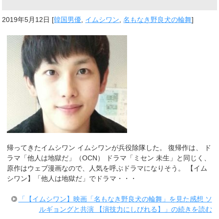
2019年5月12日
[
韓国男優
,
イムシワン
,
名もなき野良犬の輪舞
]
帰ってきたイムシワン イムシワンが兵役除隊した。 復帰作は、 ド
ラマ「他人は地獄だ」（OCN） ドラマ「ミセン 未生」と同じく、
原作はウェブ漫画なので、人気を呼ぶドラマになりそう。 【イム
シワン】「他人は地獄だ」でドラマ・・・
「【イムシワン】映画「名もなき野良犬の輪舞」を見た感想 ソ
ルギョングと共演 【演技力にしびれる】」の続きを読む