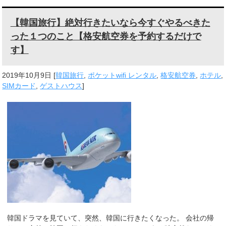
【韓国旅行】絶対行きたいなら今すぐやるべきた
った１つのこと【格安航空券を予約するだけで
す】
2019年10月9日
[
韓国旅行
,
ポケットwifi レンタル
,
格安航空券
,
ホテル
,
SIMカード
,
ゲストハウス
]
韓国ドラマを見ていて、突然、韓国に行きたくなった。 会社の帰