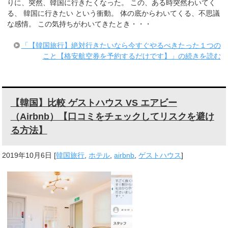
りに、突然、韓国に行きたくなった。 この、ある時突然わいてく
る、 韓国に行きたい という衝動。 体の底からわいてくる、不思議
な感情。 この気持ちがわいてきたとき・・・
「【韓国旅行】絶対行きたいなら今すぐやるべきたった１つの
こと【格安航空券を予約するだけです】」の続きを読む
【韓国】比較 ゲストハウス VS エアビー
（Airbnb）【口コミをチェックしてリスクを避け
る方法】
2019年10月6日
[
韓国旅行
,
ホテル
,
airbnb
,
ゲストハウス
]