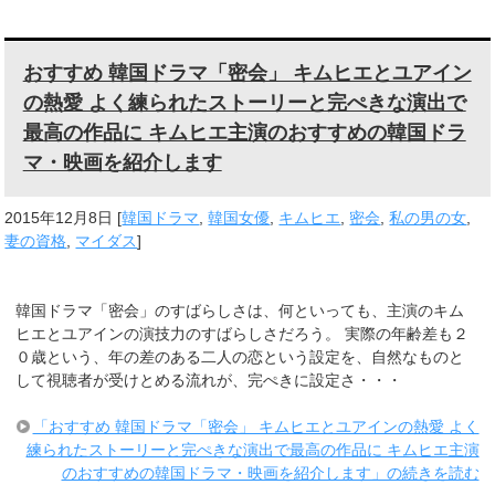
おすすめ 韓国ドラマ「密会」 キムヒエとユアイン
の熱愛 よく練られたストーリーと完ぺきな演出で
最高の作品に キムヒエ主演のおすすめの韓国ドラ
マ・映画を紹介します
2015年12月8日
[
韓国ドラマ
,
韓国女優
,
キムヒエ
,
密会
,
私の男の女
,
妻の資格
,
マイダス
]
韓国ドラマ「密会」のすばらしさは、何といっても、主演のキム
ヒエとユアインの演技力のすばらしさだろう。 実際の年齢差も２
０歳という、年の差のある二人の恋という設定を、自然なものと
して視聴者が受けとめる流れが、完ぺきに設定さ・・・
「おすすめ 韓国ドラマ「密会」 キムヒエとユアインの熱愛 よく
練られたストーリーと完ぺきな演出で最高の作品に キムヒエ主演
のおすすめの韓国ドラマ・映画を紹介します」の続きを読む