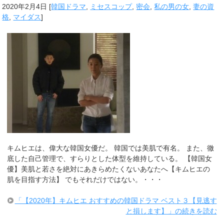
2020年2月4日
[
韓国ドラマ
,
ミセスコップ
,
密会
,
私の男の女
,
妻の資
格
,
マイダス
]
キムヒエは、偉大な韓国女優だ。 韓国では美肌で有名。 また、徹
底した自己管理で、すらりとした体型を維持している。 【韓国女
優】美肌と若さを絶対にあきらめたくないあなたへ【キムヒエの
肌を目指す方法】 でもそれだけではない。・・・
「【2020年】キムヒエ おすすめの韓国ドラマ ベスト３【見逃す
と損します】」の続きを読む