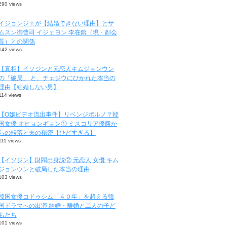
290 views
イジョンジェが【結婚できない理由】とサ
ムスン御曹司 イジェヨン 李在鎔（現・副会
長）との関係
142 views
【真相】イソジンと元恋人キムジョンウン
の「破局」 と、チェジウにひかれた本当の
理由【結婚しない男】
114 views
【O嬢ビデオ流出事件】リベンジポルノ？韓
国女優 オヒョンギョン① ミスコリア優勝か
らの転落と夫の秘密【ひどすぎる】
111 views
【イソジン】財閥出身説② 元恋人 女優 キム
ジョンウンと破局した本当の理由
103 views
韓国女優コドゥシム「４０年」を超える韓
国ドラマへの出演 結婚・離婚と二人の子ど
もたち
101 views