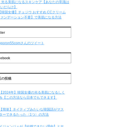
 光る美肌になるスキンケア【あなたの常識は
違いだらけ】
【韓国女優】チェジウ おすすめ CCクリーム
ファンデーション不要】で美肌になる方法
tter
oporon55comさんのツイート
cebook
近の投稿
【2024年】韓国女優の光る美肌になるしく
み【この方法なら日本でもできます】
【簡単】ネイティブみたいな韓国語がマス
ターできるたった〈1つ〉の方法
イジョンジェが【結婚できない理由】とサ