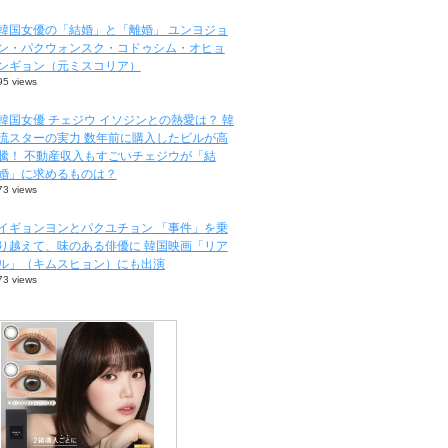
韓国女優の「結婚」と「離婚」 ユンヨジョ
ン・パクウォンスク・コドゥシム・オヒョ
ンギョン（元ミスコリア）
95 views
韓国女優 チェジウ イソジンとの熱愛は？ 韓
流スターの実力 数年前に購入したビルが高
騰！ 不動産収入もすごいチェジウが「結
婚」に求めるものは？
73 views
イギョンヨンとパクユチョン 「事件」を乗
り越えて、味のある俳優に 韓国映画「リア
ル」（キムスヒョン）にも出演
73 views