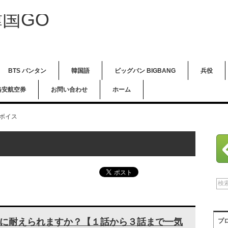
「韓国ドラマで韓国G
国GO
BTS バンタン
韓国語
ビッグバン BIGBANG
兵役
格安航空券
お問い合わせ
ホーム
ボイス
に耐えられますか？【１話から３話まで一気
プ