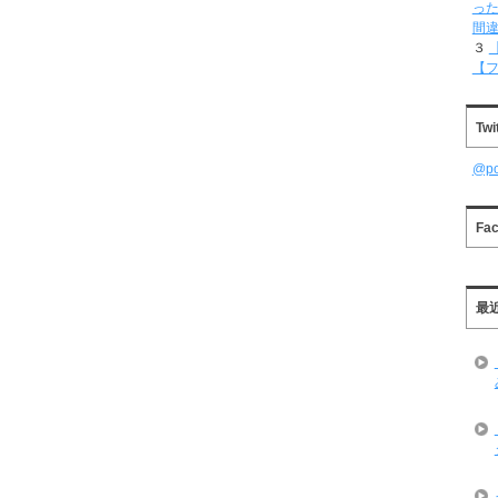
った
間
３
【
Twi
@p
Fa
最