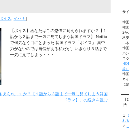
サ
ボイス
,
イハナ
]
韓
韓
【ボイス】あなたはこの恐怖に耐えられますか？【１
2か
話から３話まで一気に見てしまう韓国ドラマ】 Netflix
格
で何気なく目にとまった 韓国ドラマ「ボイス」 集中
い
韓
力がないのでは自信がある私だが、いきなり３話まで
ハ
一気に見てしまっ・・・
Ｔ
NO
級
韓
ネ
に
耐えられますか？【１話から３話まで一気に見てしまう韓国
ドラマ】」の続きを読む
【
法
１
【
れ
２