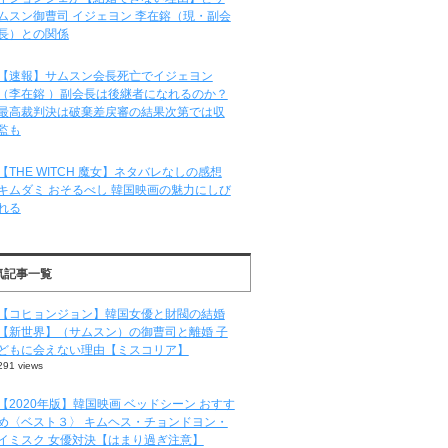
ムスン御曹司 イジェヨン 李在鎔（現・副会
長）との関係
【速報】サムスン会長死亡でイジェヨン
（李在鎔 ）副会長は後継者になれるのか？
最高裁判決は破棄差戻審の結果次第では収
監も
【THE WITCH 魔女】ネタバレなしの感想
キムダミ おそるべし 韓国映画の魅力にしび
れる
気記事一覧
【コヒョンジョン】韓国女優と財閥の結婚
【新世界】（サムスン）の御曹司と離婚 子
どもに会えない理由【ミスコリア】
291 views
【2020年版】韓国映画 ベッドシーン おすす
め〈ベスト３〉 キムヘス・チョンドヨン・
イミスク 女優対決【はまり過ぎ注意】