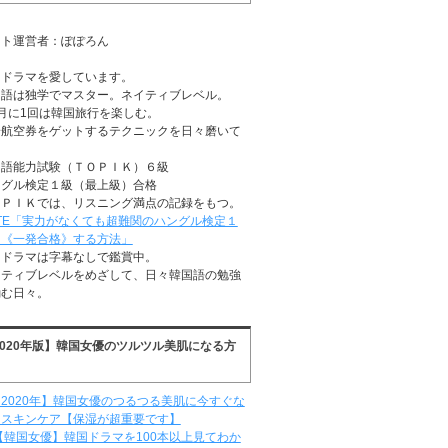
イト運営者：ぽぽろん
国ドラマを愛しています。
国語は独学でマスター。ネイティブレベル。
月に1回は韓国旅行を楽しむ。
安航空券をゲットするテクニックを日々磨いて
る
国語能力試験（ＴＯＰＩＫ）６級
ングル検定１級（最上級）合格
ＯＰＩＫでは、リスニング満点の記録をもつ。
TE「実力がなくても超難関のハングル検定１
に《一発合格》する方法」
国ドラマは字幕なしで鑑賞中。
イティブレベルをめざして、日々韓国語の勉強
励む日々。
2020年版】韓国女優のツルツル美肌になる方
2020年】韓国女優のつるつる美肌に今すぐな
るスキンケア【保湿が超重要です】
【韓国女優】韓国ドラマを100本以上見てわか